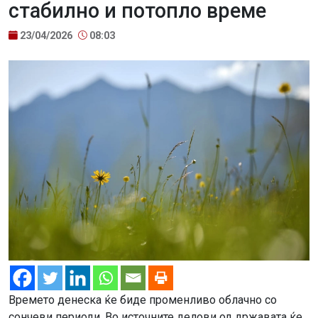
стабилно и потопло време
23/04/2026
08:03
Времето денеска ќе биде променливо облачно со
сончеви периоди. Во источните делови од државата ќе