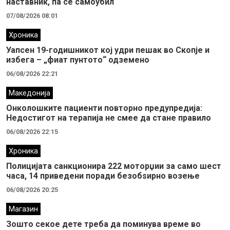
наставник, па се самоубил
07/08/2026 08:01
Хроника
Уапсен 19-годишникот кој удри пешак во Скопје и
избега – „фиат пунтото“ одземено
06/08/2026 22:21
Македонија
Онколошките пациенти повторно предупредија:
Недостигот на терапија не смее да стане правило
06/08/2026 22:15
Хроника
Полицијата санкционира 222 моторџии за само шест
часа, 14 приведени поради безобѕирно возење
06/08/2026 20:25
Магазин
Зошто секое дете треба да поминува време во