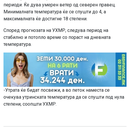
периоди. Ќе дува умерен ветер од северен правец.
Минималната температура ќе се спушти до 4, а
максималната ќе достигне 18 степени.
Според прогнозата на УХМР, следува период на
стабилно и потопло време со пораст на дневната
температура.
-Утрата ќе бидат посвежи, a во петок наместа се
очекува утринската температура да се спушти под нула
степени, соопшти УХМР.