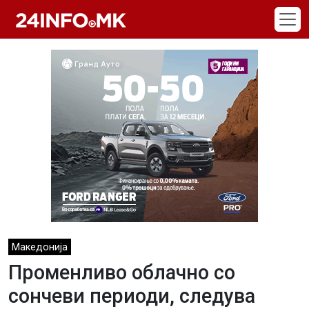
Skip to main content
Македонија
Променливо облачно со
сончеви периоди, следува