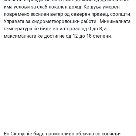
има услови за слаб локален дожд. Ќе дува умерен,
повремено засилен ветер од северен правец, соопшти
Управата за хидрометеоролошки работи. Минималната
температура ќе биде во интервал од 0 до 8, а
максималната ќе достигне од 12 до 18 степени.
Во Скопје ќе биде променливо облачно со сончеви