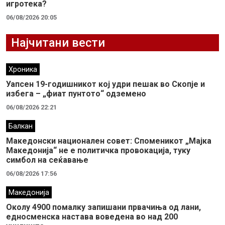
игротека?
06/08/2026 20:05
Најчитани вести
Хроника
Уапсен 19-годишникот кој удри пешак во Скопје и
избега – „фиат пунтото“ одземено
06/08/2026 22:21
Балкан
Македонски национален совет: Споменикот „Мајка
Македонија“ не е политичка провокација, туку
симбол на сеќавање
06/08/2026 17:56
Македонија
Околу 4900 помалку запишани првачиња од лани,
едносменска настава воведена во над 200