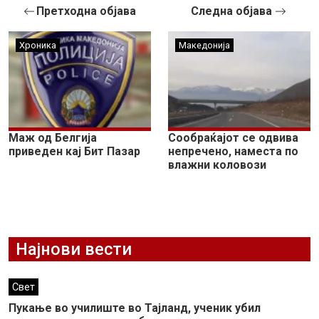
Претходна објава
Следна објава
Хроника
Македонија
Маж од Белгија
Сообраќајот се одвива
приведен кај Бит Пазар
непречено, наместа по
влажни коловози
Најнови вести
Свет
Пукање во училиште во Тајланд, ученик убил