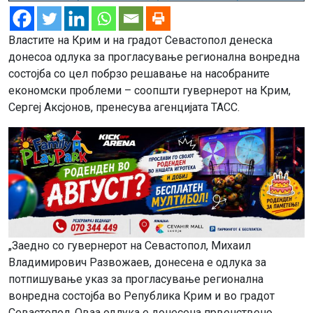
Властите на Крим и на градот Севастопол денеска
донесоа одлука за прогласување регионална вонредна
состојба со цел побрзо решавање на насобраните
економски проблеми – соопшти гувернерот на Крим,
Сергеј Аксјонов, пренесува агенцијата ТАСС.
„Заедно со гувернерот на Севастопол, Михаил
Владимирович Развожаев, донесена е одлука за
потпишување указ за прогласување регионална
вонредна состојба во Република Крим и во градот
Севастопол. Оваа одлука е донесена првенствено