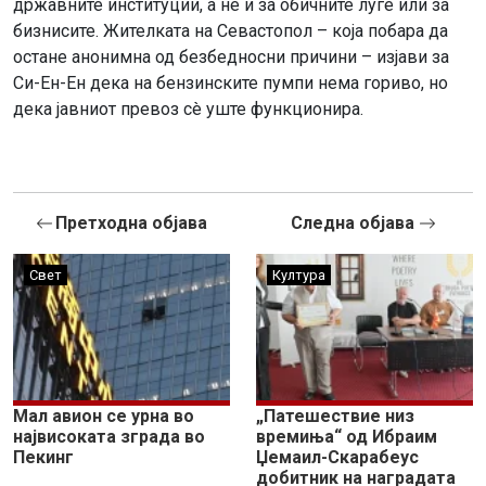
државните институции, а не и за обичните луѓе или за
бизнисите. Жителката на Севастопол – која побара да
остане анонимна од безбедносни причини – изјави за
Си-Ен-Ен дека на бензинските пумпи нема гориво, но
дека јавниот превоз сè уште функционира.
Претходна објава
Следна објава
Свет
Култура
Мал авион се урна во
„Патешествие низ
највисоката зграда во
времиња“ од Ибраим
Пекинг
Џемаил-Скарабеус
добитник на наградата