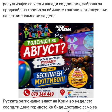
резултирајќи со чести напади со дронови, забрана за
продажба на гориво за обичните граѓани и откажување
на летните кампови за деца.
Руската регионална власт на Крим во неделата
соопшти дека горивото ќе биде достапно само за