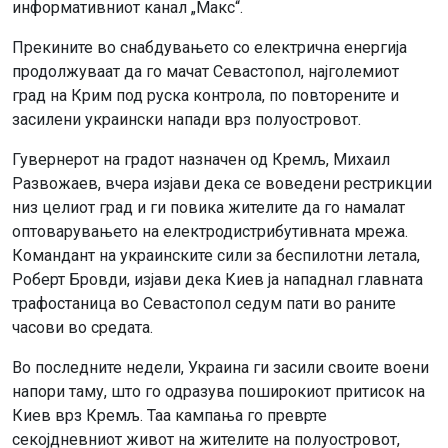
информативниот канал „Макс“.
Прекините во снабдувањето со електрична енергија
продолжуваат да го мачат Севастопол, најголемиот
град на Крим под руска контрола, по повторените и
засилени украински напади врз полуостровот.
Гувернерот на градот назначен од Кремљ, Михаил
Развожаев, вчера изјави дека се воведени рестрикции
низ целиот град и ги повика жителите да го намалат
оптоварувањето на електродистрибутивната мрежа.
Командант на украинските сили за беспилотни летала,
Роберт Бровди, изјави дека Киев ја нападнал главната
трафостаница во Севастопол седум пати во раните
часови во средата.
Во последните недели, Украина ги засили своите воени
напори таму, што го одразува поширокиот притисок на
Киев врз Кремљ. Таа кампања го преврте
секојдневниот живот на жителите на полуостровот,