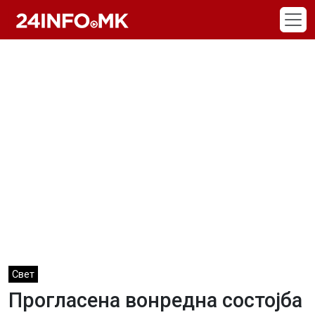
Skip to main content
Свет
Прогласена вонредна состојба