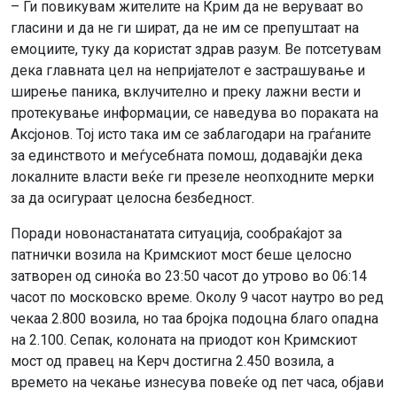
– Ги повикувам жителите на Крим да не веруваат во
гласини и да не ги шират, да не им се препуштаат на
емоциите, туку да користат здрав разум. Ве потсетувам
дека главната цел на непријателот е застрашување и
ширење паника, вклучително и преку лажни вести и
протекување информации, се наведува во пораката на
Аксјонов. Тој исто така им се заблагодари на граѓаните
за единството и меѓусебната помош, додавајќи дека
локалните власти веќе ги презеле неопходните мерки
за да осигураат целосна безбедност.
Поради новонастанатата ситуација, сообраќајот за
патнички возила на Кримскиот мост беше целосно
затворен од синоќа во 23:50 часот до утрово во 06:14
часот по московско време. Околу 9 часот наутро во ред
чекаа 2.800 возила, но таа бројка подоцна благо опадна
на 2.100. Сепак, колоната на приодот кон Кримскиот
мост од правец на Керч достигна 2.450 возила, а
времето на чекање изнесува повеќе од пет часа, објави