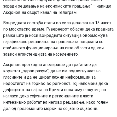
заради решавање на економските прашања“ – напиша
Аксјонов на својот канал на Телеграм.
Вонредната состојба стапи во сила денеска во 13 часот
по московско време. Гувернерот објасни дека правната
рамка што ја носи вонредната ситуација овозможува
најефикасно решавање на прашањата поврзани со
стабилното функционирање на сите области од кои
зависи егзистенцијата на населението.
Аксјонов претходно апелираше до граѓаните да
користат „здрав разум“, да не им подлегнуваат на
гласините и да не шират лажни информации за
недостигот на гориво во регионот. Тој напомена дека
дефицитот на нафта на Крим и понатаму е акутен, но
нагласи дека сојузните и регионалните власти
интензивно работат на негово решавање, иако голем
дел од преземените мерки не се јавно објавени.