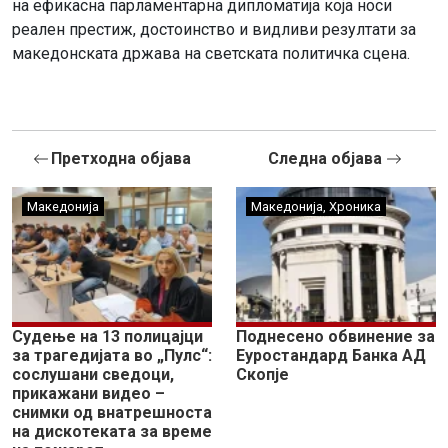
на ефикасна парламентарна дипломатија која носи
реален престиж, достоинство и видливи резултати за
македонската држава на светската политичка сцена.
Претходна објава
Следна објава
Македонија
Македонија
,
Хроника
Судење на 13 полицајци
Поднесено обвинение за
за трагедијата во „Пулс“:
Еуростандард Банка АД
сослушани сведоци,
Скопје
прикажани видео –
снимки од внатрешноста
на дискотеката за време