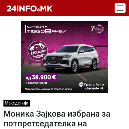
Skip to main content
Македонија
Моника Зајкова избрана за
потпретседателка на