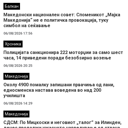
Балкан
Македонски национален совет: Споменикот „Мајка
Македонија“ не е политичка провокација, туку
симбол на сеќавање
06/08/2026 17:56
Хроника
Полицијата санкционира 222 моторџии за само шест
часа, 14 приведени поради безобѕирно возење
06/08/2026 20:25
Македонија
Околу 4900 помалку запишани првачиња од лани,
едносменска настава воведена во над 200
училишта
06/08/2026 14:29
Македонија
СДСМ: По Мицкоски и неговиот „талог” за Илинден,
денес продолжи ужасното навредување од страна