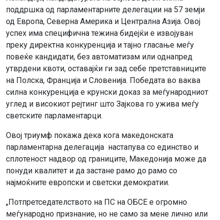
поддршка од парламентарните делегации на 57 земји
од Европа, Северна Америка и Централна Азија. Овој
успех има специфична тежина бидејќи е извојуван
преку директна конкуренција и тајно гласање меѓу
повеќе кандидати, без автоматизам или однапред
утврдени квоти, оставајќи ги зад себе претставниците
на Полска, Франција и Словенија. Победата во ваква
силна конкуренција е крунски доказ за меѓународниот
углед и високиот рејтинг што Зајкова го ужива меѓу
светските парламентарци.
Овој триумф покажа дека кога македонската
парламентарна делегација настапува со единство и
сплотеност надвор од границите, Македонија може да
понуди квалитет и да застане рамо до рамо со
најмоќните европски и светски демократии.
„Потпретседателството на ПС на ОБСЕ е огромно
меѓународно признание, но не само за мене лично или