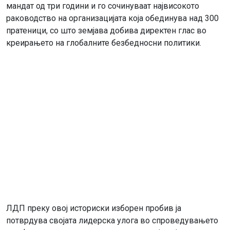
мандат од три години и го сочинуваат највисокото
раководство на организацијата која обединува над 300
пратеници, со што земјава добива директен глас во
креирањето на глобалните безбедносни политики.
ЛДП преку овој историски изборен пробив ја
потврдува својата лидерска улога во спроведувањето