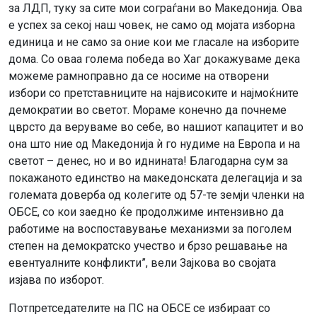
за ЛДП, туку за сите мои сограѓани во Македонија. Ова
е успех за секој наш човек, не само од мојата изборна
единица и не само за оние кои ме гласале на изборите
дома. Со оваа голема победа во Хаг докажуваме дека
можеме рамноправно да се носиме на отворени
избори со претставниците на највисоките и најмоќните
демократии во светот. Мораме конечно да почнеме
цврсто да веруваме во себе, во нашиот капацитет и во
она што ние од Македонија ѝ го нудиме на Европа и на
светот – денес, но и во иднината! Благодарна сум за
покажаното единство на македонската делегација и за
големата доверба од колегите од 57-те земји членки на
ОБСЕ, со кои заедно ќе продолжиме интензивно да
работиме на воспоставување механизми за поголем
степен на демократско учество и брзо решавање на
евентуалните конфликти”, вели Зајкова во својата
изјава по изборот.
Потпретседателите на ПС на ОБСЕ се избираат со