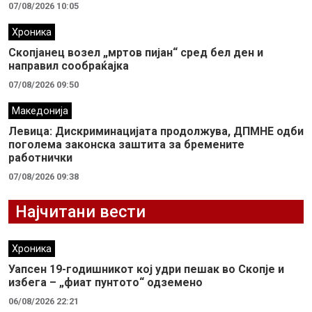
07/08/2026 10:05
Хроника
Скопјанец возел „мртов пијан“ сред бел ден и
направил сообраќајка
07/08/2026 09:50
Македонија
Левица: Дискриминацијата продолжува, ДПМНЕ одби
поголема законска заштита за бремените
работнички
07/08/2026 09:38
Најчитани вести
Хроника
Уапсен 19-годишникот кој удри пешак во Скопје и
избега – „фиат пунтото“ одземено
06/08/2026 22:21