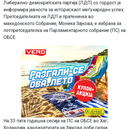
Либерално-демократската партија (ЛДП) со гордост ја
информира јавноста за историскиот меѓународен успех.
Претседателката на ЛДП и пратеничка во
македонското Собрание, Моника Зајкова, е избрана за
потпретседателка на Парламентарното собрание (ПС) на
ОБСЕ.
На 33-тата годишна сесија на ПС на ОБСЕ во Хаг,
Холандија, кандидатурата на Зајкова доби силна