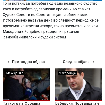
Тој ја истакнува потребата од едно независно судство
како и потребата од сериозни промени во самиот
Судски Совет и во Советот на јавни обвинители.
Истовремено најавува дека во следниот период ќе се
преземат конкретни чекори, точно пресметани со кои
Македонија ќе добие праведен и правичен
јавнообвинителски и судски систем.
Претходна објава
Следна објава
Македонија
Македонија
Таткото на Фросина
Бубевски: Постапката е