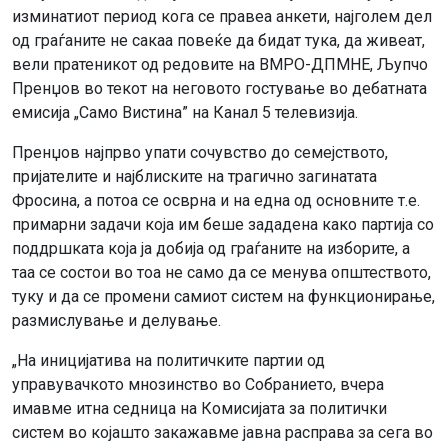
изминатиот период кога се правеа анкети, најголем дел
од граѓаните не сакаа повеќе да бидат тука, да живеат,
вели пратеникот од редовите на ВМРО-ДПМНЕ, Љупчо
Пренџов во текот на неговото гостување во дебатната
емисија „Само Вистина” на Канал 5 телевизија.
Пренџов најпрво упати сочувство до семејството,
пријателите и најблиските на трагично загинатата
Фросина, а потоа се осврна и на една од основните т.е.
примарни задачи која им беше зададена како партија со
поддршката која ја добија од граѓаните на изборите, а
таа се состои во тоа не само да се менува општеството,
туку и да се промени самиот систем на функционирање,
размислување и делување.
„На иницијатива на политичките партии од
управувачкото мнозинство во Собранието, вчера
имавме итна седница на Комисијата за политички
систем во којашто закажавме јавна расправа за сега во