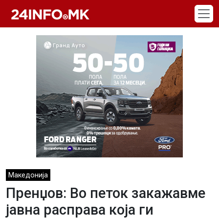
Skip to main content
Македонија
Пренџов: Во петок закажавме
јавна расправа која ги