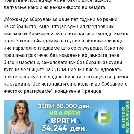
појавува е последица на неговото досегашното
делување како и на неказнивоста во земјата.
„Можам да зборувам за овие пет години во рамки
на Собранието, каде што јас сум бил предводник,
мислам на Комисијата за политички систем каде имаше
еден Закон за Академија на судии и обвинители каде
ние паралелно гледавме што се случуваше. Како тие
прашања практично беа извадени во јавноста дека
биле наместени, самоподатливи беа бирани за судии
луѓе на челниците на СДСМ, нивни блиски, адвокати
кои ги застапувале додека биле во опозиција во рамки
на судовите. Јас исто така и сите колеги во Собранието
жестоко реагиравме”, концизен е Пренџов.