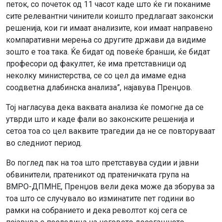
петок, со почеток од 11 часот каде што ќе ги поканиме
сите релевантни чинители коишто предлагаат законски
решенија, кои ги имаат анализите, кои имаат направено
компаративни мерења со другите држави да видиме
зошто е тоа така. Ќе бидат од повеќе бранши, ќе бидат
професори од факултет, ќе има претставници од
неколку министерства, се со цел да имаме една
соодветна длабинска анализа”, најавува Пренџов.
Тој нагласува дека ваквата анализа ќе помогне да се
утврди што и каде фали во законските решенија и
сетоа тоа со цел ваквите трагедии да не се повторуваат
во следниот период.
Во поглед пак на тоа што претставува судии и јавни
обвинители, пратеникот од пратеничката група на
ВМРО-ДПМНЕ, Пренџов вели дека може да зборува за
тоа што се случувало во изминатите пет години во
рамки на собранието и дека револтот кој сега се