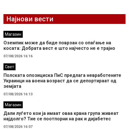
Најнови вести
Магазин
Оземпик може да биде поврзан со опаѓање на
косата: Добрата вест е што најчесто не е трајно
07/08/2026 16:16
Свет
Полската опозициска ПиС предлага невработените
Украинци на воена возраст да се депортираат од
земјата
07/08/2026 16:13
Магазин
Дали луѓето кои ја имаат оваа крвна група живеат
најдолго? Тие се поотпорни на рак и дијабетес
07/08/2026 16:07