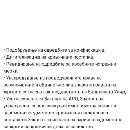
• Подобрување на одредбите за конфискација;
• Дигитализација на кривичната постапка;
• Ревидирање на одредбите за посебните истражни
мерки;
• Унапредување на процедуралните права на
осомничените и обвинетите лица, како и правата на
жртвите согласно законодавството на Европската Унија;
• Усогласување со Законот за АРО, Законот за
управување со конфискуван имот, имотна корист и
одземени предмети во кривична и прекршочна
постапка и Законот за исплата на паричен надоместок
на жртви од кривични дела со насилство;