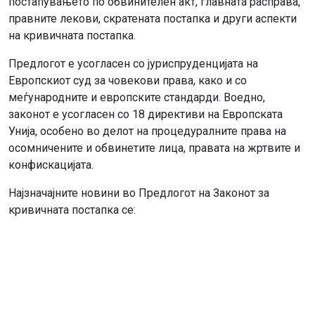
постапувањето по обвинителен акт, главната расправа,
правните лекови, скратената постапка и други аспекти
на кривичната постапка.
Предлогот е усогласен со јуриспруденцијата на
Европскиот суд за човекови права, како и со
меѓународните и европските стандарди. Воедно,
законот е усогласен со 18 директиви на Европската
Унија, особено во делот на процедуралните права на
осомничените и обвинетите лица, правата на жртвите и
конфискацијата.
Најзначајните новини во Предлогот на Законот за
кривичната постапка се: