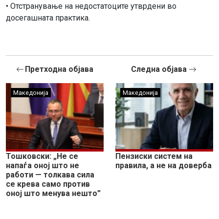
• Отстранување на недостатоците утврдени во
досегашната практика.
Претходна објава
Следна објава
Македонија
Македонија
Тошковски: „Не се
Пензиски систем на
напаѓа оној што не
правила, а не на доверба
работи — толкава сила
се крева само против
оној што менува нешто”