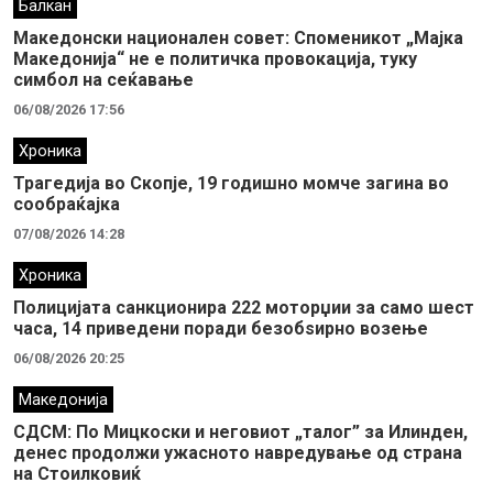
Балкан
Македонски национален совет: Споменикот „Мајка
Македонија“ не е политичка провокација, туку
симбол на сеќавање
06/08/2026 17:56
Хроника
Трагедија во Скопје, 19 годишно момче загина во
сообраќајка
07/08/2026 14:28
Хроника
Полицијата санкционира 222 моторџии за само шест
часа, 14 приведени поради безобѕирно возење
06/08/2026 20:25
Македонија
СДСМ: По Мицкоски и неговиот „талог” за Илинден,
денес продолжи ужасното навредување од страна
на Стоилковиќ