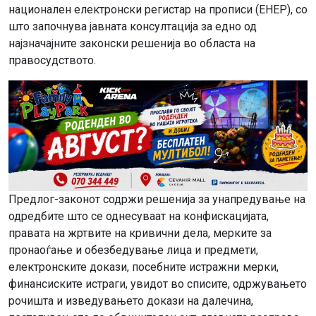
национален електронски регистар на прописи (ЕНЕР), со
што започнува јавната консултација за едно од
најзначајните законски решенија во областа на
правосудството.
Предлог-законот содржи решенија за унапредување на
одредбите што се однесуваат на конфискацијата,
правата на жртвите на кривични дела, мерките за
пронаоѓање и обезбедување лица и предмети,
електронските докази, посебните истражни мерки,
финансиските истраги, увидот во списите, одржувањето
рочишта и изведувањето докази на далечина,