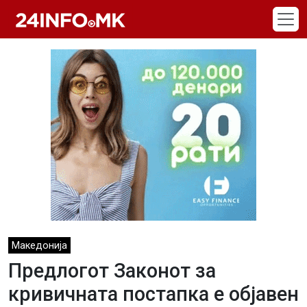
Skip to main content
Македонија
Предлогот Законот за
кривичната постапка е објавен