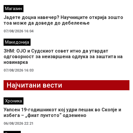
Магазин
Јадете доцна навечер? Научниците открија зошто
тоа може да доведе до дебелеење
07/08/2026 16:04
Македонија
ЗНМ: ОЈО и Судскиот совет итно да утврдат
одговорност за неизвршена одлука за заштита на
новинарка
07/08/2026 16:03
Најчитани вести
Хроника
Уапсен 19-годишникот кој удри пешак во Скопје и
избега – „фиат пунтото“ одземено
06/08/2026 22:21