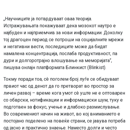
„Научниците ја потврдуваат оваа теорија.
Истражувањата покажуваат дека мозокот наутро е
најбуден и најприемчив за нови информации. Доколку
тој драгоцен период се потроши на социјалните мрежи
и негативни вести, последиците може да бидат
намалена концентрација, послаба продуктивност, па
дури и долгоротрајно влошување на меморијата“,
пишува онлајн платформата Блинкист (Blinkist).
Токму поради тоа, сè поголем број луѓе се обидуваат
првиот час од денот да го претворат во простор за
личен развој – време кога умот сè уште не е оптоварен
со обврски, нотификации и информациски шум, туку е
подготвен за фокус, учење и длабоко размислување.
Во современиот начин на живот, во кој вниманието е
постојано поделено на повеќе страни, се јавува потреба
од јасно и практично знаење. Наместо долги и често