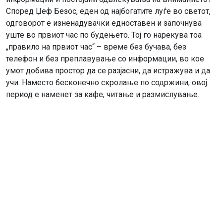
Според Џеф Безос, еден од најбогатите луѓе во светот,
одговорот е изненадувачки едноставен и започнува
уште во првиот час по будењето. Тој го нарекува тоа
„правило на првиот час“ – време без бучава, без
телефон и без преплавување со информации, во кое
умот добива простор да се разјасни, да истражува и да
учи. Наместо бесконечно скролање по содржини, овој
период е наменет за кафе, читање и размислување.