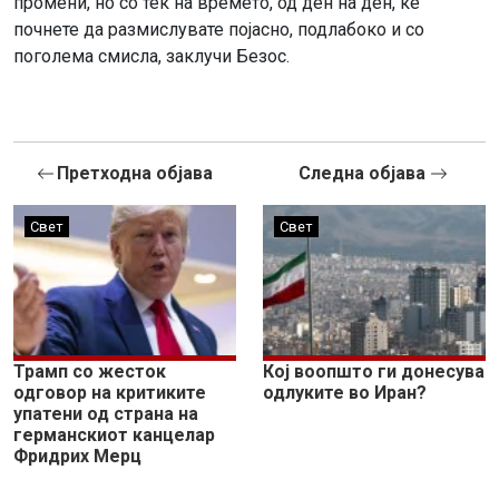
промени, но со тек на времето, од ден на ден, ќе
почнете да размислувате појасно, подлабоко и со
поголема смисла, заклучи Безос.
Претходна објава
Следна објава
Свет
Свет
Трамп со жесток
Кој воопшто ги донесува
одговор на критиките
одлуките во Иран?
упатени од страна на
германскиот канцелар
Фридрих Мерц