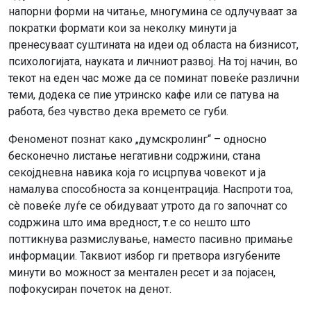
напорни форми на читање, многумина се одлучуваат за
пократки формати кои за неколку минути ја
пренесуваат суштината на идеи од областа на бизнисот,
психологијата, науката и личниот развој. На тој начин, во
текот на еден час може да се поминат повеќе различни
теми, додека се пие утринско кафе или се патува на
работа, без чувство дека времето се губи.
Феноменот познат како „думскролинг“ – односно
бесконечно листање негативни содржини, стана
секојдневна навика која го исцрпува човекот и ја
намалува способноста за концентрација. Наспроти тоа,
сè повеќе луѓе се обидуваат утрото да го започнат со
содржина што има вредност, т.е со нешто што
поттикнува размислување, наместо пасивно примање
информации. Таквиот избор ги претвора изгубените
минути во можност за ментален ресет и за појасен,
пофокусиран почеток на денот.