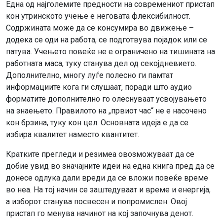
Една од најголемите предности на современиот пристап
кон утринското учење е неговата флексибилност.
Содржината може да се консумира во движење –
додека се оди на работа, се подготвува појадок или се
патува. Учењето повеќе не е ограничено на тишината на
работната маса, туку станува дел од секојдневието.
Дополнително, многу луѓе полесно ги памтат
информациите кога ги слушаат, поради што аудио
форматите дополнително го олеснуваат усвојувањето
на знаењето. Правилото на „првиот час“ не е насочено
кон брзина, туку кон цел. Основната идеја е да се
избира квалитет наместо квантитет.
Кратките прегледи и резимеа овозможуваат да се
добие увид во значајните идеи на една книга пред да се
донесе одлука дали вреди да се вложи повеќе време
во неа. На тој начин се заштедуваат и време и енергија,
а изборот станува посвесен и попромислен. Овој
пристап го менува начинот на кој започнува денот.