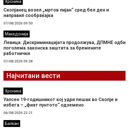
Хроника
Скопјанец возел „мртов пијан“ сред бел ден и
направил сообраќајка
07/08/2026 09:50
Македонија
Левица: Дискриминацијата продолжува, ДПМНЕ одби
поголема законска заштита за бремените
работнички
07/08/2026 09:38
Најчитани вести
Хроника
Уапсен 19-годишникот кој удри пешак во Скопје и
избега – „фиат пунтото“ одземено
06/08/2026 22:21
Балкан