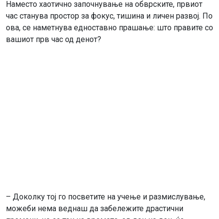
Наместо хаотично започнување на обврските, првиот
час станува простор за фокус, тишина и личен развој. По
ова, се наметнува едноставно прашање: што правите со
вашиот прв час од денот?
– Доколку тој го посветите на учење и размислување,
можеби нема веднаш да забележите драстични