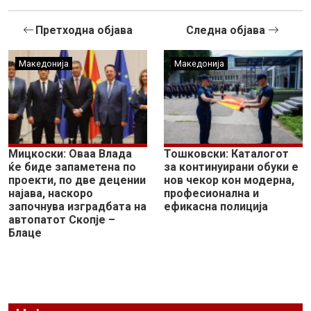
Претходна објава
Следна објава
Македонија
Македонија
Мицкоски: Оваа Влада
Тошковски: Каталогот
ќе биде запаметена по
за континуирани обуки е
проекти, по две децении
нов чекор кон модерна,
најава, наскоро
професионална и
започнува изградбата на
ефикасна полиција
автопатот Скопје –
Блаце