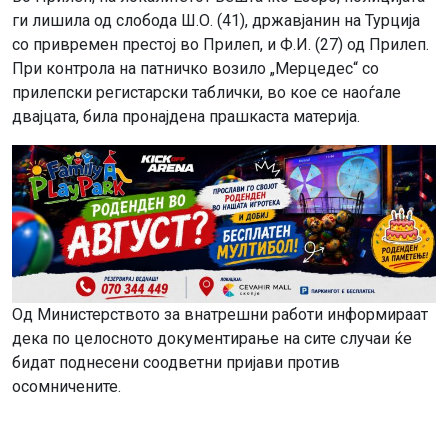
ги лишила од слобода Ш.О. (41), државјанин на Турција
со привремен престој во Прилеп, и Ф.И. (27) од Прилеп.
При контрола на патничко возило „Мерцедес“ со
прилепски регистарски таблички, во кое се наоѓале
двајцата, била пронајдена прашкаста материја.
Од Министерството за внатрешни работи информираат
дека по целосното документирање на сите случаи ќе
бидат поднесени соодветни пријави против
осомничените.