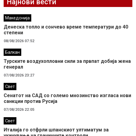
Најнови вести
Македонија
Денеска топло и сончево време температури до 40
степени
08/08/2026 07:52
Балкан
Турските воздухопловни сили за првпат добија жена
генерал
07/08/2026 23:27
Свет
Сенатот на САД со големо мнозинство изгласа нови
санкции против Русија
07/08/2026 22:05
Свет
Италија го отфрли шпанскиот ултиматум за
укинување на граничните контроли