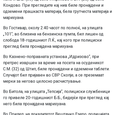
Кондово. При прегледите кај нив биле пронајдени и
одземени прашкаста материја, бела грутчеста материја и
марихуана.
Во Гостивар, околу 2:40 часот по полноќ, на улицата
„101“, во близина на бензинска пумпа, бил лишен од
слобода 18-годишниот Л.Ќ., кај кого при полициски
преглед била пронајдена марихуана.
Во Казнено-поправната установа „Идризово“, при
претрес извршен за време на посета на осуденикот
С.М. (32) од Штип, биле пронајдени и одземени таблети.
Случајот бил пријавен во СВР Скопје, а се преземаат
мерки за негово целосно расчистување.
Во Битола, на улицата „Тепсија“, полициски службеници
го привеле 20-годишниот Б.Б., бидејќи при преглед кај
него била пронајдена марихуана.
Во Прилеп, на локалитетот Вештачко Езеро, полицијата