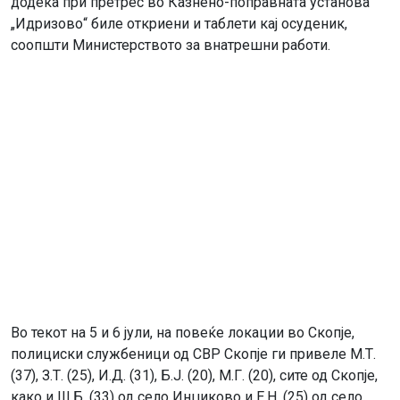
додека при претрес во Казнено-поправната установа
„Идризово“ биле откриени и таблети кај осуденик,
соопшти Министерството за внатрешни работи.
Во текот на 5 и 6 јули, на повеќе локации во Скопје,
полициски службеници од СВР Скопје ги привеле М.Т.
(37), З.Т. (25), И.Д. (31), Б.Ј. (20), М.Г. (20), сите од Скопје,
како и Ш.Б. (33) од село Инџиково и Е.Н. (25) од село