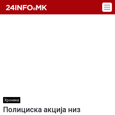
Skip to main content
Хроника
Полициска акција низ