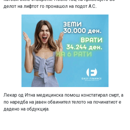
делот на лифтот го пронашол на подот А.С..
Лекар од Итна медицинска помош констатирал смрт, а
по наредба на јавен обвинител телото на починатиот е
дадено на обдукција.