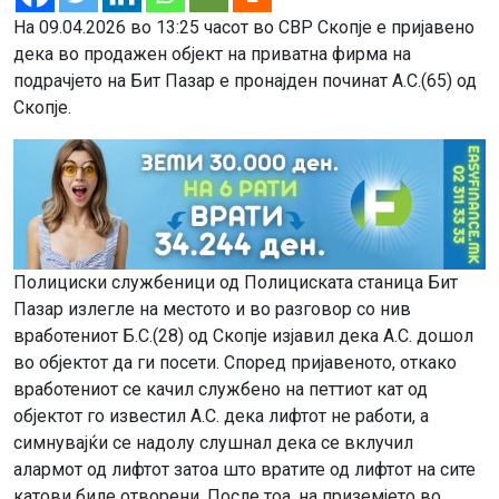
На 09.04.2026 во 13:25 часот во СВР Скопје е пријавено
дека во продажен објект на приватна фирма на
подрачјето на Бит Пазар е пронајден починат А.С.(65) од
Скопје.
Полициски службеници од Полициската станица Бит
Пазар излегле на местото и во разговор со нив
вработениот Б.С.(28) од Скопје изјавил дека А.С. дошол
во објектот да ги посети. Според пријавеното, откако
вработениот се качил службено на петтиот кат од
објектот го известил А.С. дека лифтот не работи, а
симнувајќи се надолу слушнал дека се вклучил
алармот од лифтот затоа што вратите од лифтот на сите
катови биле отворени. После тоа, на приземјето во