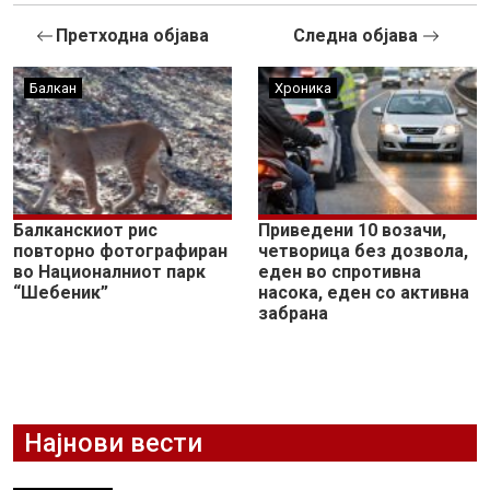
Претходна објава
Следна објава
Балкан
Хроника
Балканскиот рис
Приведени 10 возачи,
повторно фотографиран
четворица без дозвола,
во Националниот парк
еден во спротивна
“Шебеник”
насока, еден со активна
забрана
Најнови вести