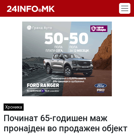
Skip to main content
Хроника
Починат 65-годишен маж
пронајден во продажен објект