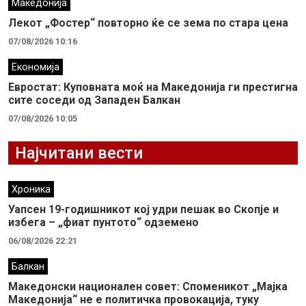
Македонија
Лекот „Фостер“ повторно ќе се зема по стара цена
07/08/2026 10:16
Економија
Евростат: Куповната моќ на Македонија ги престигна
сите соседи од Западен Балкан
07/08/2026 10:05
Најчитани вести
Хроника
Уапсен 19-годишникот кој удри пешак во Скопје и
избега – „фиат пунтото“ одземено
06/08/2026 22:21
Балкан
Македонски национален совет: Споменикот „Мајка
Македонија“ не е политичка провокација, туку