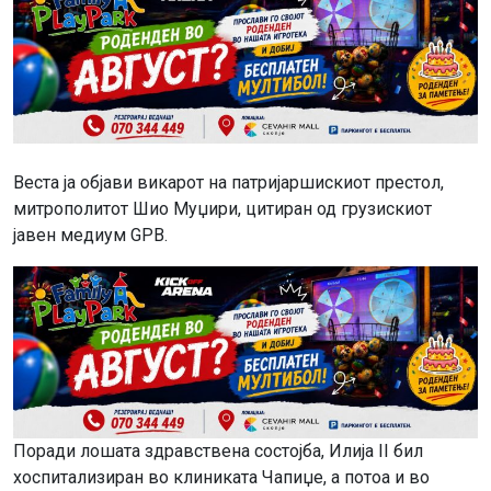
Веста ја објави викарот на патријаршискиот престол,
митрополитот Шио Муџири, цитиран од грузискиот
јавен медиум GPB.
Поради лошата здравствена состојба, Илија II бил
хоспитализиран во клиниката Чапиџе, а потоа и во