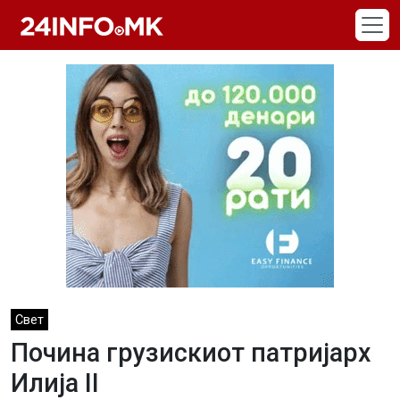
Skip to main content
Свет
Почина грузискиот патријарх
Илија II