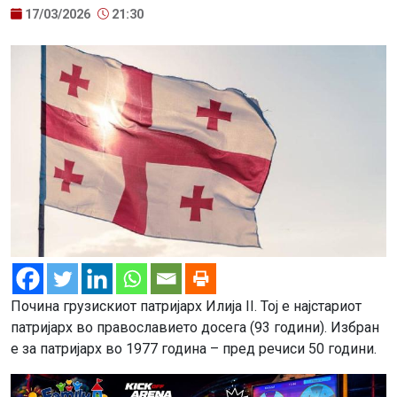
17/03/2026
21:30
Почина грузискиот патријарх Илија II. Тој е најстариот
патријарх во православието досега (93 години). Избран
е за патријарх во 1977 година – пред речиси 50 години.