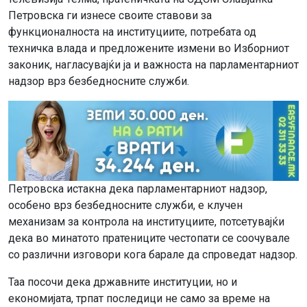
Петровска ги изнесе своите ставови за
функционалноста на институциите, потребата од
техничка влада и предложените измени во Изборниот
законик, нагласувајќи ја и важноста на парламентарниот
надзор врз безбедносните служби.
Петровска истакна дека парламентарниот надзор,
особено врз безбедносните служби, е клучен
механизам за контрола на институциите, потсетувајќи
дека во минатото пратениците честопати се соочувале
со различни изговори кога барале да спроведат надзор.
Таа посочи дека државните институции, но и
економијата, трпат последици не само за време на