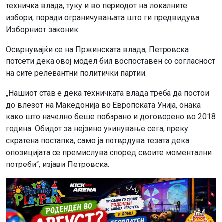
техничка влада, туку и во периодот на локалните
избори, поради ограничувањата што ги предвидува
Изборниот законик.
Осврнувајќи се на Пржинската влада, Петровска
потсети дека овој модел бил воспоставен со согласност
на сите релевантни политички партии.
„Нашиот став е дека техничката влада треба да постои
до влезот на Македонија во Европската Унија, онака
како што начелно беше побарано и договорено во 2018
година. Обидот за нејзино укинување сега, преку
скратена постапка, само ја потврдува тезата дека
опозицијата се премислува според своите моментални
потреби“, изјави Петровска.