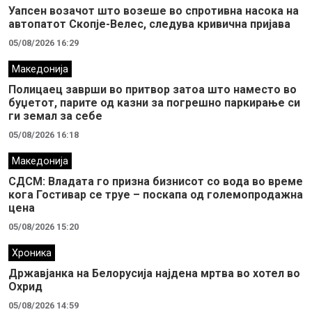
Уапсен возачот што возеше во спротивна насока на
автопатот Скопје-Велес, следува кривична пријава
05/08/2026 16:29
Македонија
Полицаец заврши во притвор затоа што наместо во
буџетот, парите од казни за погрешно паркирање си
ги земал за себе
05/08/2026 16:18
Македонија
СДСМ: Владата го призна бизнисот со вода во време
кога Гостивар се труе – поскапа од големопродажна
цена
05/08/2026 15:20
Хроника
Државјанка на Белорусија најдена мртва во хотел во
Охрид
05/08/2026 14:59