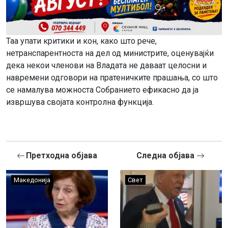
Таа упати критики и кон, како што рече,
нетранспарентноста на дел од министрите, оценувајќи
дека некои членови на Владата не даваат целосни и
навремени одговори на пратеничките прашања, со што
се намалува можноста Собранието ефикасно да ја
извршува својата контролна функција.
Претходна објава
Следна објава
Македонија
Свет