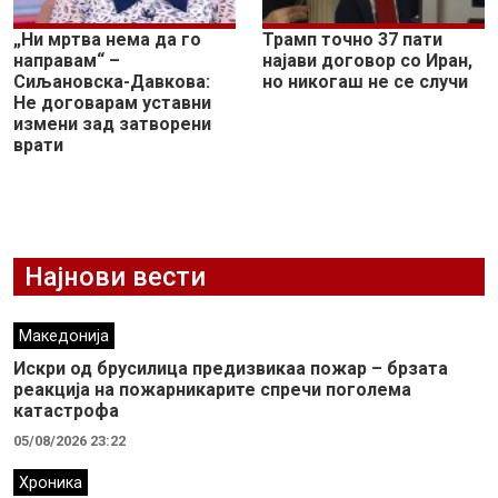
„Ни мртва нема да го
Трамп точно 37 пати
направам“ –
најави договор со Иран,
Сиљановска-Давкова:
но никогаш не се случи
Не договарам уставни
измени зад затворени
врати
Најнови вести
Македонија
Искри од брусилица предизвикаа пожар – брзата
реакција на пожарникарите спречи поголема
катастрофа
05/08/2026 23:22
Хроника