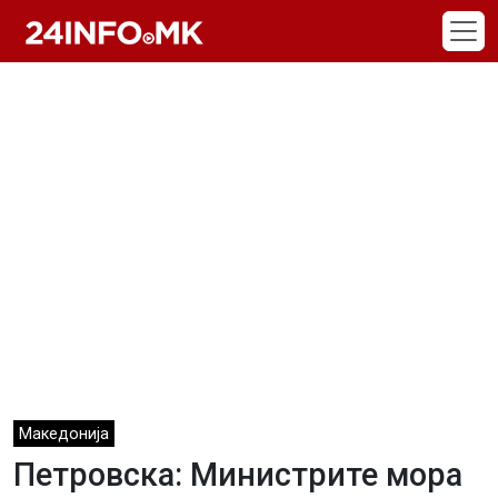
Skip to main content
Македонија
Петровска: Министрите мора