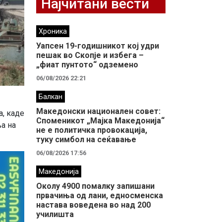
Најчитани вести
Хроника
Уапсен 19-годишникот кој удри
пешак во Скопје и избега –
„фиат пунтото“ одземено
06/08/2026 22:21
Балкан
Македонски национален совет:
а, каде
Споменикот „Мајка Македонија“
ња на
не е политичка провокација,
туку симбол на сеќавање
06/08/2026 17:56
Македонија
Околу 4900 помалку запишани
првачиња од лани, едносменска
настава воведена во над 200
училишта