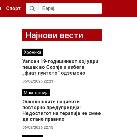
н
Спорт
Најнови вести
Хроника
Уапсен 19-годишникот кој удри
пешак во Скопје и избега –
„фиат пунтото“ одземено
06/08/2026 22:21
Македонија
Онколошките пациенти
повторно предупредија:
Недостигот на терапија не смее
да стане правило
06/08/2026 22:15