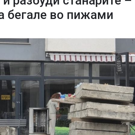
ги разбуди станарите –
ца бегале во пижами