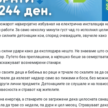
 пожарот најверојатно избувнал на електрична инсталација на
работи. За само неколку минути густ чад го исполнил цели
е силните детонации кои, според очевидците, звучеле како
 силни удари како да експлодира нешто. Не знаевме што с
р. Луѓето беа преплашени, а најтешко беше за семејствата
аскажуваат вознемирени станари.
 своите деца и бебиња во раце и трчале по скалите за да с
успеале да излезат надвор само во пижами и боси, без можн
други лични предмети. Детонациите се слушале и на повис
весноста и стравот кај жителите.
на енергија, а станарите се загрижени дека целосната санац
а да трае со недели, па дури и цел месец. Стравуваат дек