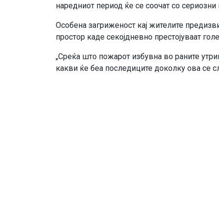
наредниот период ќе се соочат со сериозн
Особена загриженост кај жителите предизвик
простор каде секојдневно престојуваат голе
„Среќа што пожарот избувна во раните утри
какви ќе беа последиците доколку ова се сл