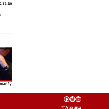
д за да
.
помеѓу
Facebook
Twitter
YouTube
Архива