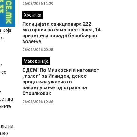
06/08/2026 14:29
Хроника
Полицијата санкционира 222
моторџии за само шест часа, 14
 која
приведени поради безобѕирно
от
возење
06/08/2026 20:25
Македонија
е
СДСМ: По Мицкоски и неговиот
 со
„талог” за Илинден, денес
продолжи ужасното
навредување од страна на
е
Стоилковиќ
ост да
06/08/2026 19:28
оките
ија на
а во