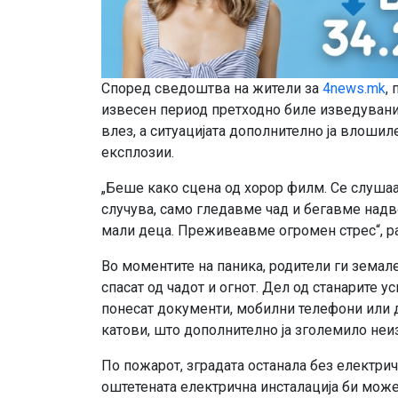
Според сведоштва на жители за
4news.mk
,
извесен период претходно биле изведувани 
влез, а ситуацијата дополнително ја влошил
експлозии.
„Беше како сцена од хорор филм. Се слушаа
случува, само гледавме чад и бегавме надво
мали деца. Преживеавме огромен стрес“, р
Во моментите на паника, родители ги земале
спасат од чадот и огнот. Дел од станарите 
понесат документи, мобилни телефони или 
катови, што дополнително ја зголемило неиз
По пожарот, зградата останала без електрич
оштетената електрична инсталација би можел