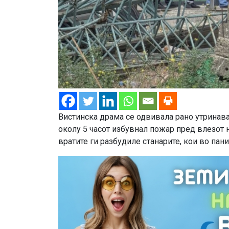
Вистинска драма се одвивала рано утринава
околу 5 часот избувнал пожар пред влезот н
вратите ги разбудиле станарите, кои во пан