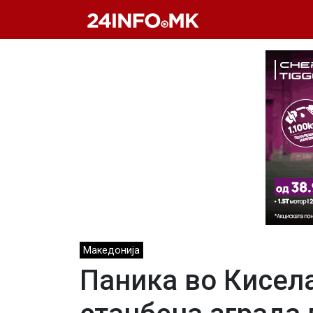
Skip to main content
Македонија
Паника во Кисел