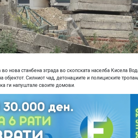
 во нова станбена зграда во скопската населба Кисела Вод
а објектот. Силниот чад, детонациите и полициските тропа
ика ги напуштале своите домови.