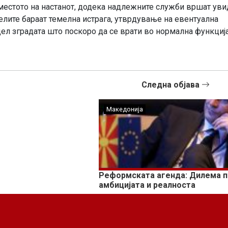
местото на настанот, додека надлежните служби вршат уви
елите бараат темелна истрага, утврдување на евентуална
 цел зградата што поскоро да се врати во нормална функција
Следна објава
Македонија
Реформската агенда: Дилема 
амбицијата и реалноста