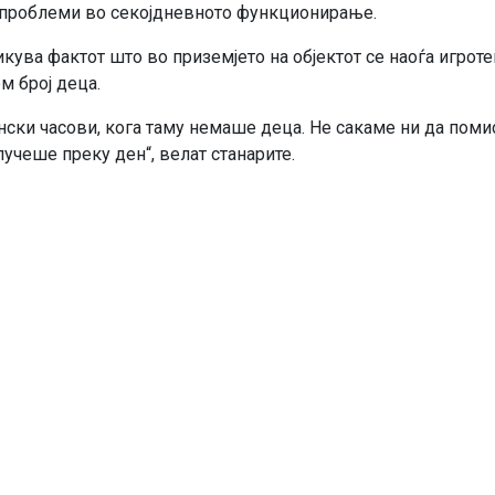
и проблеми во секојдневното функционирање.
ува фактот што во приземјето на објектот се наоѓа игроте
м број деца.
нски часови, кога таму немаше деца. Не сакаме ни да пом
учеше преку ден“, велат станарите.