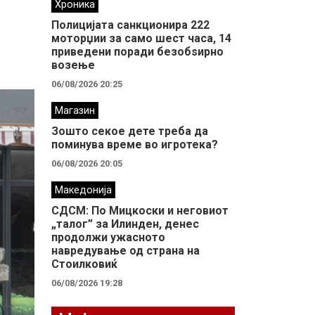
Хроника
Полицијата санкционира 222
моторџии за само шест часа, 14
приведени поради безобѕирно
возење
06/08/2026 20:25
Магазин
Зошто секое дете треба да
поминува време во игротека?
06/08/2026 20:05
Македонија
СДСМ: По Мицкоски и неговиот
„талог” за Илинден, денес
продолжи ужасното
навредување од страна на
Стоилковиќ
06/08/2026 19:28