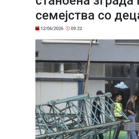
станбена зграда 
семејства со де
12/06/2026
09:22