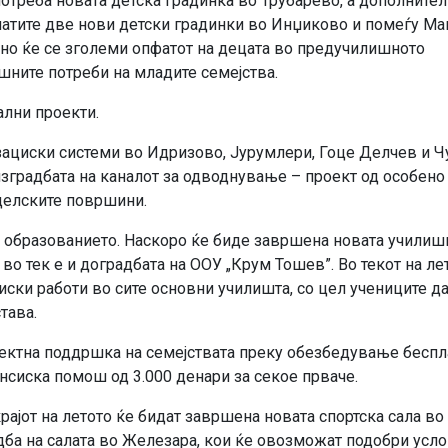
отреба новата детска градинка во Трубарево, а дополнител
натите две нови детски градинки во Инџиково и помеѓу Ма
но ќе се зголеми опфатот на децата во предучилишното
шните потреби на младите семејства.
ални проекти.
зациски системи во Идризово, Јурумлери, Гоце Делчев и Ч
зградбата на каналот за одводнување – проект од особено
оделските површини.
н образованието. Наскоро ќе биде завршена новата училиш
 во тек е и доградбата на ООУ „Крум Тошев”. Во текот на ле
иски работи во сите основни училишта, со цел учениците д
тава.
ектна поддршка на семејствата преку обезбедување беспл
сиска помош од 3.000 денари за секое прваче.
крајот на летото ќе бидат завршена новата спортска сала во
ба на салата во Железара, кои ќе овозможат подобри усло