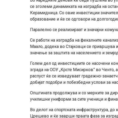
Во наредните денови ќе бидe пуштенa во уп
се зголеми динамиката на изградба на оста
Керамидница. Со овие инвестиции значител
образование и ќе се одговори на долгогоди
Паралелно се реализираат и значајни комун
Се работи на изградба на фекалните канали
Маало, додека во Стајковци се привршува и
значење за заштита на населението и земј
Голем дел од инвестициите се насочени ко
зграда на ООУ „Крсте Мисирков” во Ченто, а
распуст ќе се изведуваат градежно-занаетч
добијат подобри и побезбедни услови за нас
Општината продолжува и со мерките за дир
училишни униформи за сите ученици и финан
Во делот на спортската инфраструктура, до 
Црешево и ќе заврши првата фаза за изград