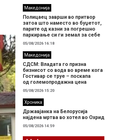
Македонија
Полицаец заврши во притвор
затоа што наместо во буџетот,
парите од казни за погрешно
паркирање си ги земал за себе
05/08/2026 16:18
Македонија
СДСМ: Владата го призна
бизнисот со вода во време кога
Гостивар се труе – поскапа
од големопродажна цена
05/08/2026 15:20
Хроника
Државјанка на Белорусија
најдена мртва во хотел во Охрид
05/08/2026 14:59