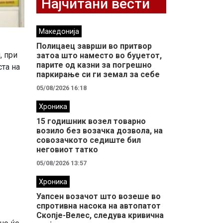
Најчитани вести
Македонија
Полицаец заврши во притвор
, при
затоа што наместо во буџетот,
парите од казни за погрешно
та на
паркирање си ги земал за себе
05/08/2026 16:18
Хроника
15 годишник возел товарно
возило без возачка дозвола, на
совозачкото седиште бил
неговиот татко
05/08/2026 13:57
Хроника
Уапсен возачот што возеше во
спротивна насока на автопатот
Скопје-Велес, следува кривична