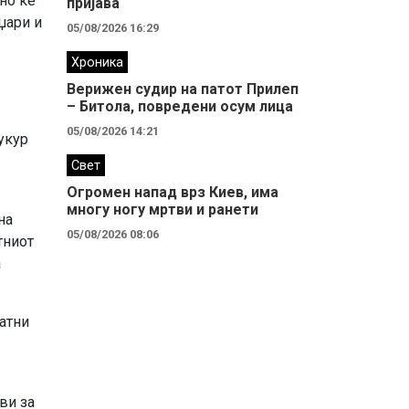
но ќе
пријава
џари и
05/08/2026 16:29
Хроника
Верижен судир на патот Прилеп
– Битола, повредени осум лица
05/08/2026 14:21
укур
Свет
Огромен напад врз Киев, има
многу ногу мртви и ранети
на
05/08/2026 08:06
тниот
а
атни
ви за