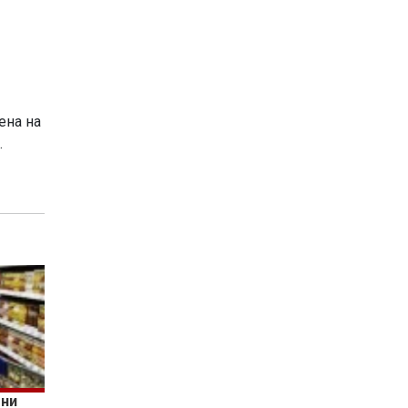
ена на
.
ени