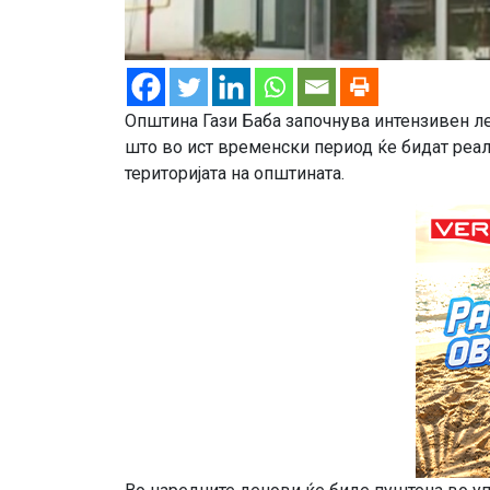
Општина Гази Баба започнува интензивен лет
што во ист временски период ќе бидат реал
територијата на општината.