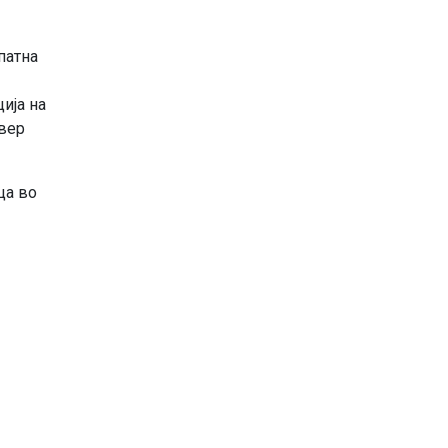
патна
ија на
авер
ца во