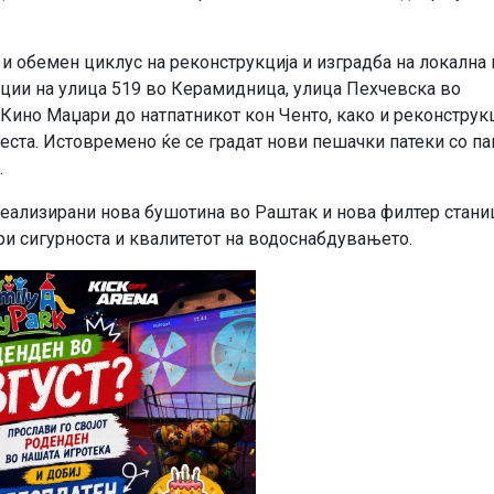
 и обемен циклус на реконструкција и изградба на локална 
ции на улица 519 во Керамидница, улица Пехчевска во
Кино Маџари до натпатникот кон Ченто, како и реконструкц
еста. Истовремено ќе се градат нови пешачки патеки со п
.
реализирани нова бушотина во Раштак и нова филтер стани
ри сигурноста и квалитетот на водоснабдувањето.