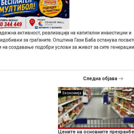
адежна активност, реализација на капитални инвестиции и
идобивки за граѓаните. Општина Гази Баба останува посвет
и на создавање подобри услови за живот за сите генерации
Следна објава
Економија
Цените на основните прехранб