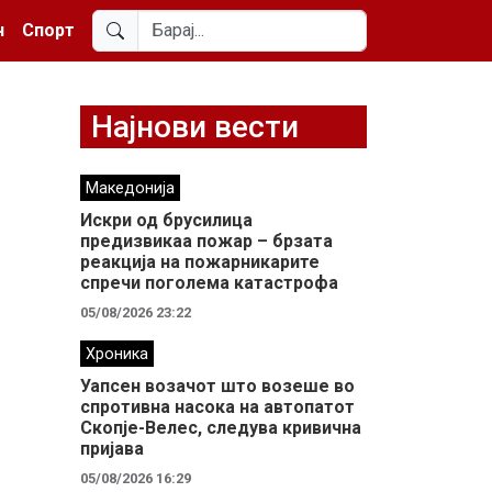
н
Спорт
Најнови вести
Македонија
Искри од брусилица
предизвикаа пожар – брзата
реакција на пожарникарите
спречи поголема катастрофа
05/08/2026 23:22
Хроника
Уапсен возачот што возеше во
спротивна насока на автопатот
Скопје-Велес, следува кривична
пријава
05/08/2026 16:29