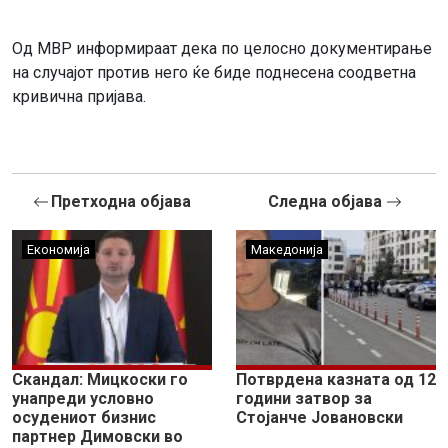
Од МВР информираат дека по целосно документирање
на случајот против него ќе биде поднесена соодветна
кривична пријава.
Претходна објава
Следна објава
Економија
Македонија
Скандал: Мицкоски го
Потврдена казната од 12
унапреди условно
години затвор за
осудениот бизнис
Стојанче Јовановски
партнер Димовски во