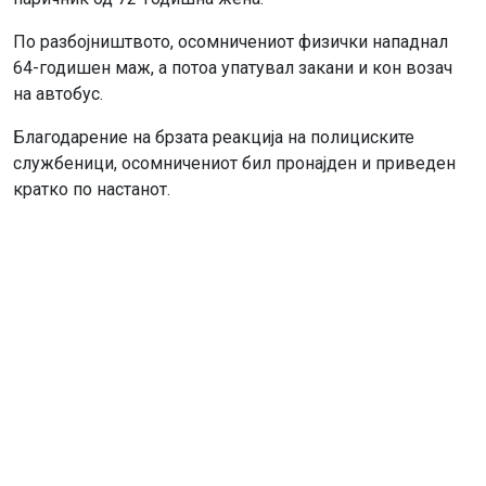
По разбојништвото, осомничениот физички нападнал
64-годишен маж, а потоа упатувал закани и кон возач
на автобус.
Благодарение на брзата реакција на полициските
службеници, осомничениот бил пронајден и приведен
кратко по настанот.