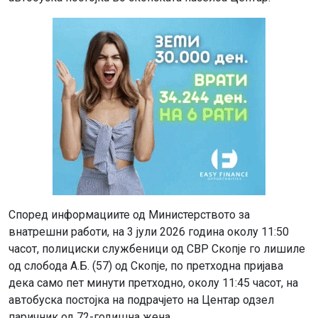
Според информациите од Министерството за
внатрешни работи, на 3 јули 2026 година околу 11:50
часот, полициски службеници од СВР Скопје го лишиле
од слобода А.Б. (57) од Скопје, по претходна пријава
дека само пет минути претходно, околу 11:45 часот, на
автобуска постојка на подрачјето на Центар одзел
паричник од 72-годишна жена.