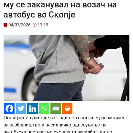
му се заканувал на возач на
автобус во Скопје
04/07/2026
13:19
Полицијата приведе 57-годишен скопјанец осомничен
за разбојништво и насилничко однесување на
автобуска постојка во скопската населба Центар.