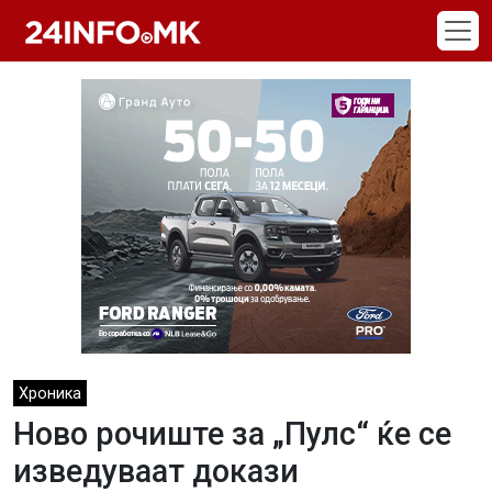
Skip to main content
Хроника
Ново рочиште за „Пулс“ ќе се
изведуваат докази