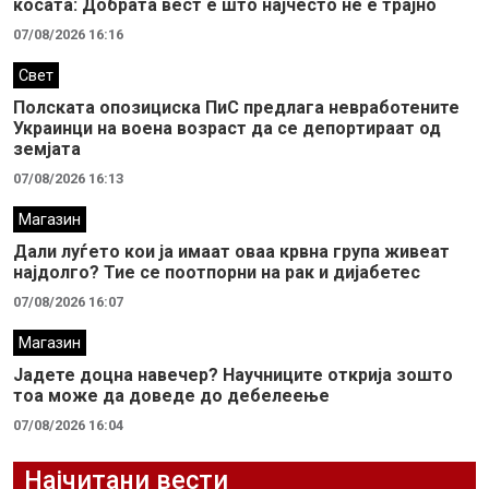
косата: Добрата вест е што најчесто не е трајно
07/08/2026 16:16
Свет
Полската опозициска ПиС предлага невработените
Украинци на воена возраст да се депортираат од
земјата
07/08/2026 16:13
Магазин
Дали луѓето кои ја имаат оваа крвна група живеат
најдолго? Тие се поотпорни на рак и дијабетес
07/08/2026 16:07
Магазин
Јадете доцна навечер? Научниците открија зошто
тоа може да доведе до дебелеење
07/08/2026 16:04
Најчитани вести