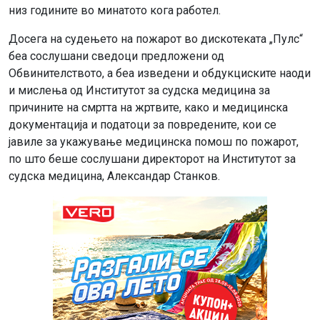
низ годините во минатото кога работел.
Досега на судењето на пожарот во дискотеката „Пулс“
беа сослушани сведоци предложени од
Обвинителството, а беа изведени и обдукциските наоди
и мислења од Институтот за судска медицина за
причините на смртта на жртвите, како и медицинска
документација и податоци за повредените, кои се
јавиле за укажување медицинска помош по пожарот,
по што беше сослушани директорот на Институтот за
судска медицина, Александар Станков.