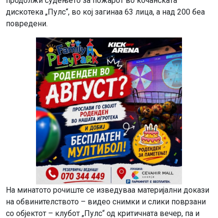
продолжи судењето за пожарот во кочанската
дискотека „Пулс“, во кој загинаа 63 лица, а над 200 беа
повредени.
На минатото рочиште се изведуваа материјални докази
на обвинителството – видео снимки и слики поврзани
со објектот – клубот „Пулс“ од критичната вечер, па и