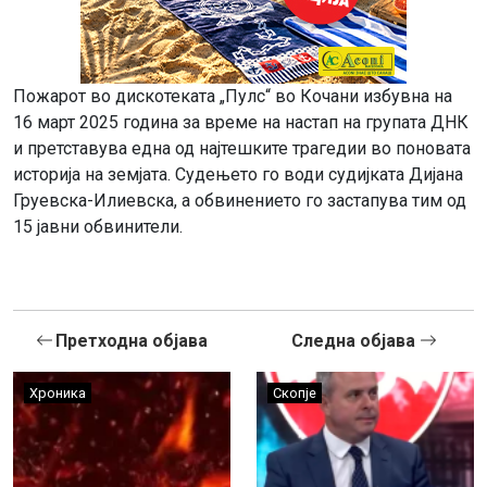
Пожарот во дискотеката „Пулс“ во Кочани избувна на
16 март 2025 година за време на настап на групата ДНК
и претставува една од најтешките трагедии во поновата
историја на земјата. Судењето го води судијката Дијана
Груевска-Илиевска, а обвинението го застапува тим од
15 јавни обвинители.
Претходна објава
Следна објава
Хроника
Скопје