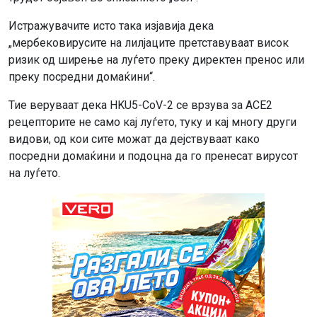
Истражувачите исто така изјавија дека
„мербековирусите на лилјаците претставуваат висок
ризик од ширење на луѓето преку директен пренос или
преку посредни домаќини“.
Тие веруваат дека HKU5-CoV-2 се врзува за ACE2
рецепторите не само кај луѓето, туку и кај многу други
видови, од кои сите можат да дејствуваат како
посредни домаќини и подоцна да го пренесат вирусот
на луѓето.