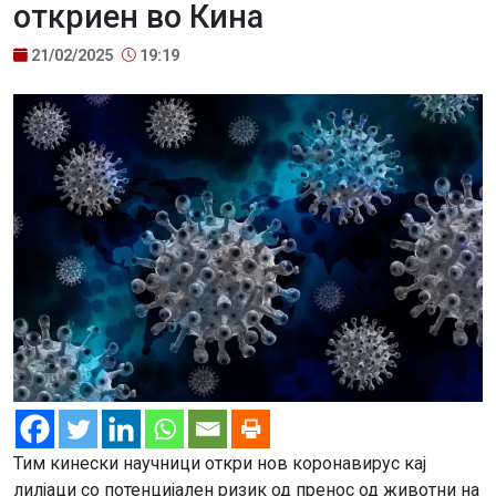
откриен во Кина
21/02/2025
19:19
Тим кинески научници откри нов коронавирус кај
лилјаци со потенцијален ризик од пренос од животни на