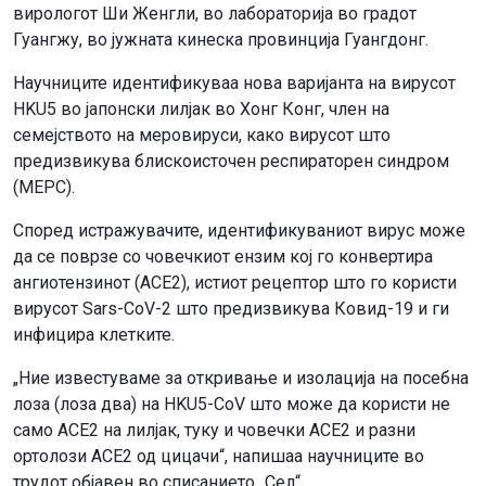
вирологот Ши Женгли, во лабораторија во градот
Гуангжу, во јужната кинеска провинција Гуангдонг.
Научниците идентификуваа нова варијанта на вирусот
HKU5 во јапонски лилјак во Хонг Конг, член на
семејството на меровируси, како вирусот што
предизвикува блискоисточен респираторен синдром
(МЕРС).
Според истражувачите, идентификуваниот вирус може
да се поврзе со човечкиот ензим кој го конвертира
ангиотензинот (ACE2), истиот рецептор што го користи
вирусот Sars-CoV-2 што предизвикува Ковид-19 и ги
инфицира клетките.
„Ние известуваме за откривање и изолација на посебна
лоза (лоза два) на HKU5-CoV што може да користи не
само ACE2 на лилјак, туку и човечки ACE2 и разни
ортолози ACE2 од цицачи“, напишаа научниците во
трудот објавен во списанието „Сел“.