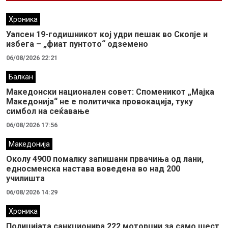
Хроника
Уапсен 19-годишникот кој удри пешак во Скопје и
избега – „фиат пунтото“ одземено
06/08/2026 22:21
Балкан
Македонски национален совет: Споменикот „Мајка
Македонија“ не е политичка провокација, туку
симбол на сеќавање
06/08/2026 17:56
Македонија
Околу 4900 помалку запишани првачиња од лани,
едносменска настава воведена во над 200
училишта
06/08/2026 14:29
Хроника
Полицијата санкционира 222 моторџии за само шест