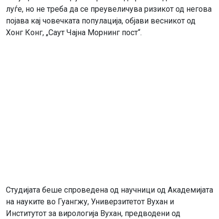
луѓе, но не треба да се преувеличува ризикот од негова
појава кај човечката популација, објави весникот од
Хонг Конг, „Саут Чајна Морнинг пост“.
Студијата беше спроведена од научници од Академијата
на науките во Гуангжу, Универзитетот Вухан и
Институтот за вирологија Вухан, предводени од