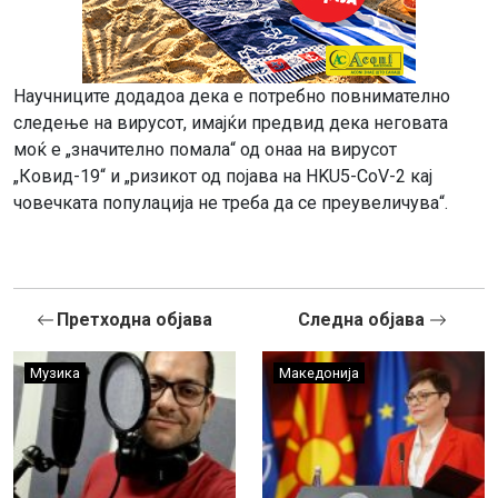
Научниците додадоа дека е потребно повнимателно
следење на вирусот, имајќи предвид дека неговата
моќ е „значително помала“ од онаа на вирусот
„Ковид-19“ и „ризикот од појава на HKU5-CoV-2 кај
човечката популација не треба да се преувеличува“.
Претходна објава
Следна објава
Музика
Македонија