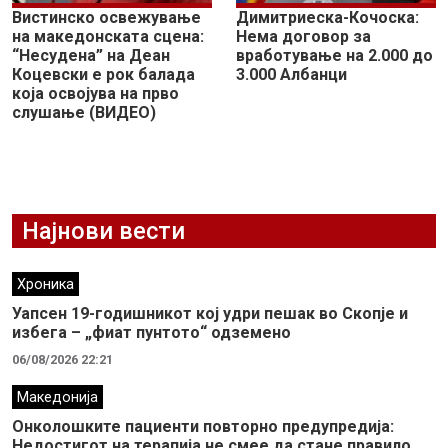
Вистинско освежување
Димитриеска-Кочоска:
на македонската сцена:
Нема договор за
“Несудена” на Деан
вработување на 2.000 до
Коцевски е рок балада
3.000 Албанци
која освојува на прво
слушање (ВИДЕО)
Најнови вести
Хроника
Уапсен 19-годишникот кој удри пешак во Скопје и
избега – „фиат пунтото“ одземено
06/08/2026 22:21
Македонија
Онколошките пациенти повторно предупредија:
Недостигот на терапија не смее да стане правило