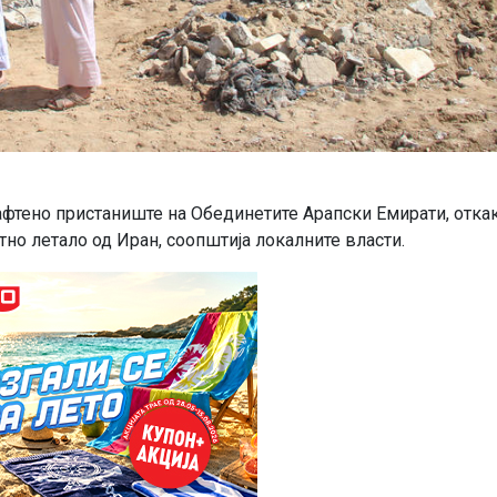
афтено пристаниште на Обединетите Арапски Емирати, отка
но летало од Иран, соопштија локалните власти.