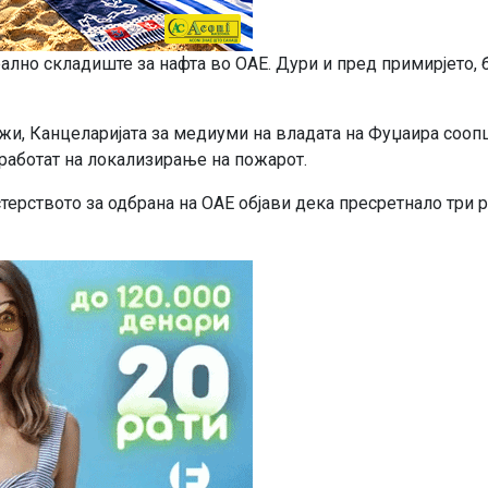
ално складиште за нафта во ОАЕ. Дури и пред примирјето,
жи, Канцеларијата за медиуми на владата на Фуџаира сооп
работат на локализирање на пожарот.
терството за одбрана на ОАЕ објави дека пресретнало три 