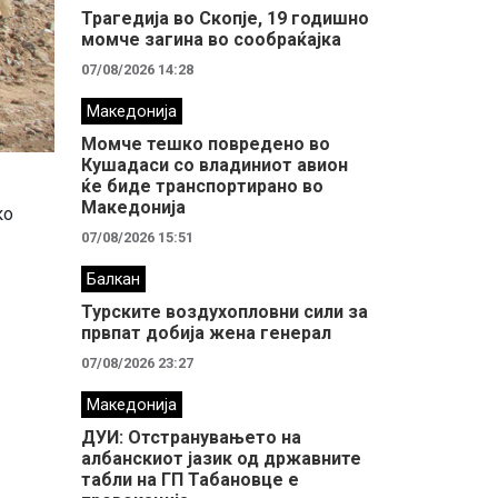
Трагедија во Скопје, 19 годишно
момче загина во сообраќајка
07/08/2026 14:28
Македонија
Момче тешко повредено во
Кушадаси со владиниот авион
ќе биде транспортирано во
Македонија
ко
07/08/2026 15:51
Балкан
Турските воздухопловни сили за
првпат добија жена генерал
07/08/2026 23:27
Македонија
ДУИ: Отстранувањето на
албанскиот јазик од државните
табли на ГП Табановце е