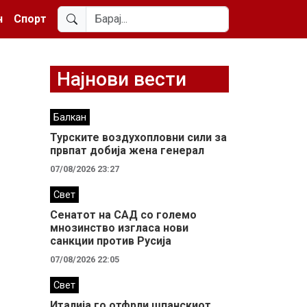
н
Спорт
Најнови вести
Балкан
Турските воздухопловни сили за
првпат добија жена генерал
07/08/2026 23:27
Свет
Сенатот на САД со големо
мнозинство изгласа нови
санкции против Русија
07/08/2026 22:05
Свет
Италија го отфрли шпанскиот