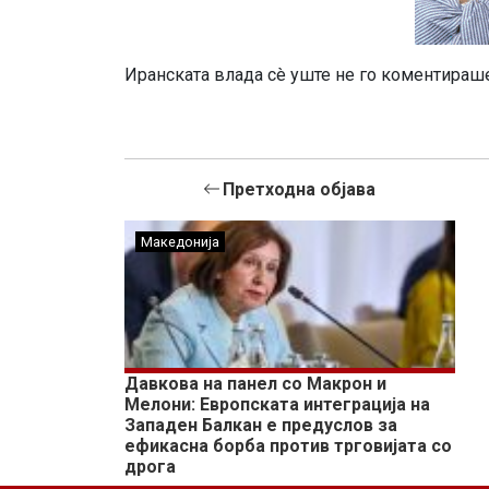
Иранската влада сè уште не го коментираше
Претходна објава
Македонија
Давкова на панел со Макрон и
Мелони: Европската интеграција на
Западен Балкан е предуслов за
ефикасна борба против трговијата со
дрога