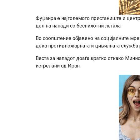
Фуџаира е најголемото пристаниште и центр
цел на напади со беспилотни летала.
Во соопштение објавено на социјалните мре
дека противпожарната и цивилната служба 
Веста за нападот доаѓа кратко откако Минис
истрелани од Иран.