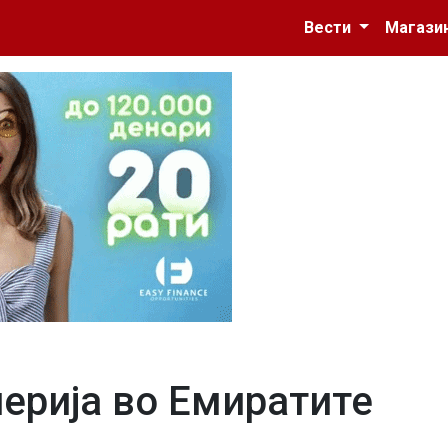
Вести
Магази
ерија во Емиратите