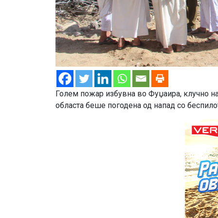
Голем пожар избувна во Фуџаира, клучно н
областа беше погодена од напад со беспилот