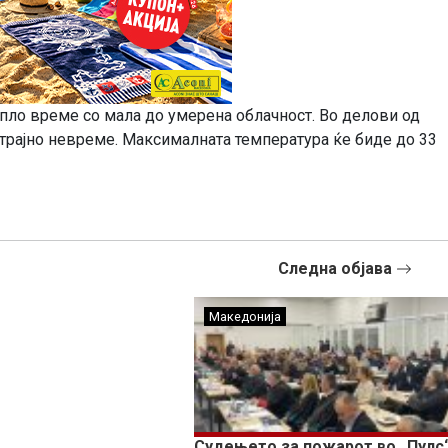
топло време со мала до умерена облачност. Во делови од
отрајно невреме. Максималната температура ќе биде до 33
Следна објава
Македонија
Судењето за пожарот во „Пулс