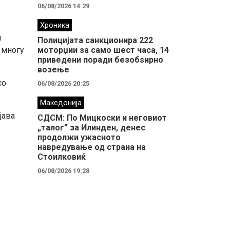
06/08/2026 14:29
Хроника
и
Полицијата санкционира 222
моторџии за само шест часа, 14
 многу
приведени поради безобѕирно
возење
со
06/08/2026 20:25
Македонија
јава
СДСМ: По Мицкоски и неговиот
„талог” за Илинден, денес
продолжи ужасното
навредување од страна на
Стоилковиќ
06/08/2026 19:28