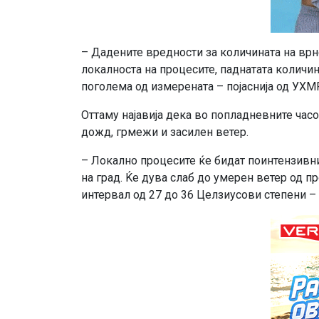
– Дадените вредности за количината на вр
локалноста на процесите, паднатата количи
поголема од измерената – појаснија од УХМ
Оттаму најавија дека во попладневните час
дожд, грмежи и засилен ветер.
– Локално процесите ќе бидат поинтензивни
на град. Ќе дува слаб до умерен ветер од 
интервал од 27 до 36 Целзиусови степени –