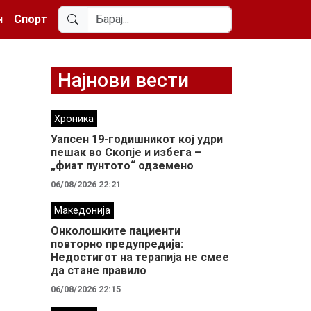
н
Спорт
Најнови вести
Хроника
Уапсен 19-годишникот кој удри
пешак во Скопје и избега –
„фиат пунтото“ одземено
06/08/2026 22:21
Македонија
Онколошките пациенти
повторно предупредија:
Недостигот на терапија не смее
да стане правило
06/08/2026 22:15