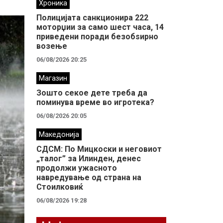
Хроника
Полицијата санкционира 222
моторџии за само шест часа, 14
приведени поради безобѕирно
возење
06/08/2026 20:25
Магазин
Зошто секое дете треба да
поминува време во игротека?
06/08/2026 20:05
Македонија
СДСМ: По Мицкоски и неговиот
„талог” за Илинден, денес
продолжи ужасното
навредување од страна на
Стоилковиќ
06/08/2026 19:28