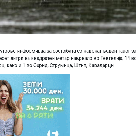
трово информираа за состојбата со наврнат воден талог з
аесет литри на квадратен метар наврнало во Гевгелија, 14 в
ец, како и 1 во Охрид, Струмица, Штип, Кавадарци.