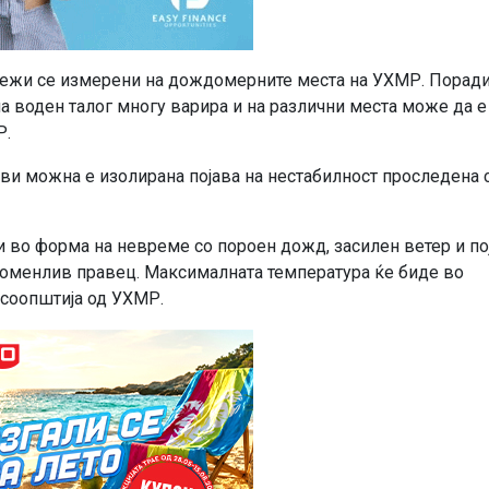
нежи се измерени на дождомерните места на УХМР. Порад
на воден талог многу варира и на различни места може да е
Р.
ови можна е изолирана појава на нестабилност проследена 
 во форма на невреме со пороен дожд, засилен ветер и по
променлив правец. Максималната температура ќе биде во
 соопштија од УХМР.