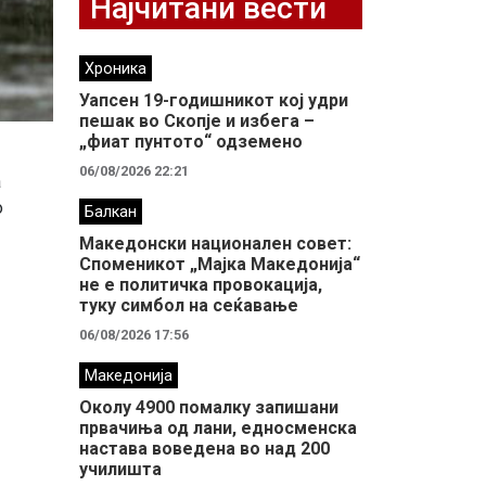
Најчитани вести
Хроника
Уапсен 19-годишникот кој удри
пешак во Скопје и избега –
„фиат пунтото“ одземено
06/08/2026 22:21
а
о
Балкан
Македонски национален совет:
Споменикот „Мајка Македонија“
не е политичка провокација,
туку симбол на сеќавање
06/08/2026 17:56
Македонија
Околу 4900 помалку запишани
првачиња од лани, едносменска
настава воведена во над 200
училишта