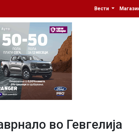
Вести
Магази
врнало во Гевгелија