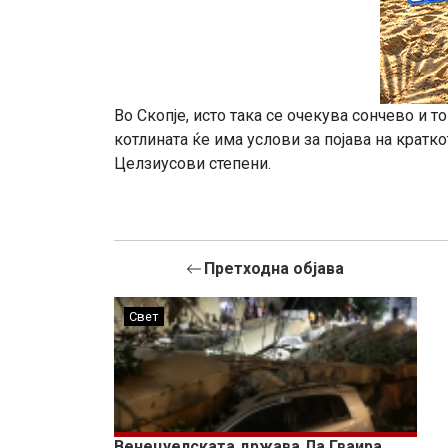
Во Скопје, исто така се очекува сончево и 
котлината ќе има услови за појава на кратк
Целзиусови степени.
Претходна објава
Свет
Венецуелската држава Ла Гваира