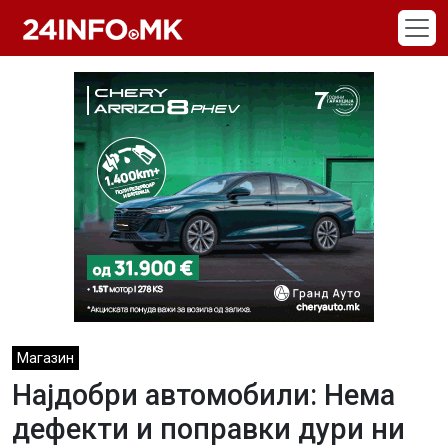
Skip to main content
Магазин
Најдобри автомобили: Нема
дефекти и поправки дури ни