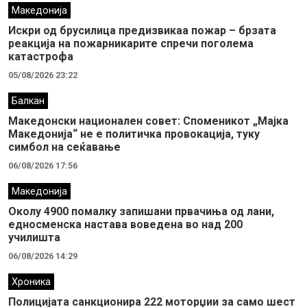
Македонија
Искри од брусилица предизвикаа пожар – брзата
реакција на пожарникарите спречи поголема
катастрофа
05/08/2026 23:22
Балкан
Македонски национален совет: Споменикот „Мајка
Македонија“ не е политичка провокација, туку
симбол на сеќавање
06/08/2026 17:56
Македонија
Околу 4900 помалку запишани првачиња од лани,
едносменска настава воведена во над 200
училишта
06/08/2026 14:29
Хроника
Полицијата санкционира 222 моторџии за само шест