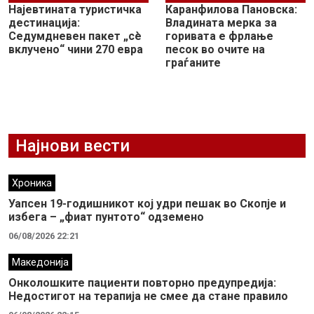
Најевтината туристичка
Каранфилова Пановска:
дестинација:
Владината мерка за
Седумдневен пакет „сè
горивата е фрлање
вклучено“ чини 270 евра
песок во очите на
граѓаните
Најнови вести
Хроника
Уапсен 19-годишникот кој удри пешак во Скопје и
избега – „фиат пунтото“ одземено
06/08/2026 22:21
Македонија
Онколошките пациенти повторно предупредија:
Недостигот на терапија не смее да стане правило