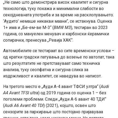
„Не само што демонстрира висок квалитет и сигурна
технологија, туку покажа и минимални слабости во
секојдневната употреба и за време на расклопувањето.
‘Аудито’ немаше никакви маани“, се истакнува. Оценка
1+ има и „Бе-ем-ве М-3“ (
BMW M3
), тестиран во 2023
година, со мануелен менувач и карбонски ќерамички
сопирачки, пренесува „Ревија ХАК“.
Автомобилите се тестираат во сите временски услови –
од кратки градски патувања до возење по автопат, така
што резултатите не претставуваат само техничка
анализа, туку сеопфатна и сигурна слика за
издржливост и квалитет, се наведува во написот.
На третото место е „Ауди А-4 авант ТФСИ ултра“ (
Audi
A4 Avant TFSI ultra
) од 2019 година со оценка 1 – без
поголеми проблеми. Следи „Ауди А-6 авант 40 ТДИ“
(
Audi A6 Avant 40 TDI
) (2021), којшто, освен што
сензорите за паркирање што постојано пријавуваа