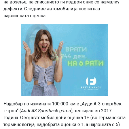
на возење, па списанието ги издвои оние со најмалку
дефекти. Следниве автомобили ја постигнаа
највисоката оценка.
Најдобар по изминати 100.000 км е „Ауди А-3 спортбек
г-трон“ (
Audi A3 Sportback g-tron
), тестиран во 2017
година. Овој автомобил доби оценка 1+ (во германската
терминологија, најдобрата оценка е 1, а најлошата е 5).