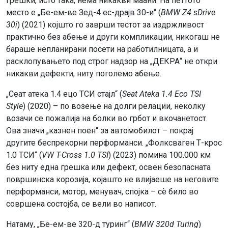
грешки, исто така, нема никакви маани. На петтото
место е „Бе-ем-ве Зед-4 ес-драјв 30-и“ (
BMW Z4 sDrive
30i
) (2021) којшто го заврши тестот за издржливост
практично без абење и други компликации, никогаш не
бараше непланирани посети на работилницата, а и
расклопувањето под строг надзор на „ДЕКРА“ не откри
никакви дефекти, ниту поголемо абење.
„Сеат атека 1.4 ецо ТСИ стајл“ (
Seat Ateka 1.4 Eco TSI
Style
) (2020) – по возење на долги релации, неколку
возачи се пожалија на болки во грбот и вкочанетост.
Ова значи „казнен поен“ за автомобилот – покрај
другите беспрекорни перформанси. „Фолксваген Т-крос
1.0 ТСИ“ (
VW T-Cross 1.0 TSI
) (2023) помина 100.000 км
без ниту една грешка или дефект, освен безопасната
површинска корозија, којашто не влијаеше на неговите
перформанси, мотор, менувач, спојка – сè било во
совршена состојба, се вели во написот.
Натаму, „Бе-ем-ве 320-д туринг“ (
BMW 320d Turing
)