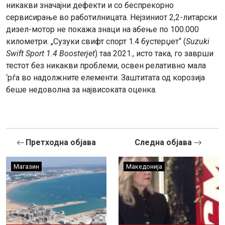
никакви значајни дефекти и со беспрекорно
сервисирање во работилницата. Нејзиниот 2,2-литарски
дизел-мотор не покажа знаци на абење по 100.000
километри. „Сузуки свифт спорт 1.4 бустерџет“ (
Suzuki
Swift Sport 1.4 Boosterjet
) таа 2021., исто така, го заврши
тестот без никакви проблеми, освен релативно мала
‘рѓа во надолжните елементи. Заштитата од корозија
беше недоволна за највисоката оценка.
Претходна објава
Следна објава
Магазин
Македонија