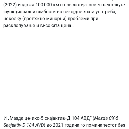
(2022) издржа 100.000 км со леснотија, освен неколкуте
функционални слабости во секојдневната употреба,
неколку (претежно минорни) проблеми при
расклопување и високата цена…
И „Мазда це-икс-5 скајактив-Д 184 АВД“ (
Mazda CX-5
Skajaktiv-D 184 AVD
) во 2021 година го помина тестот без