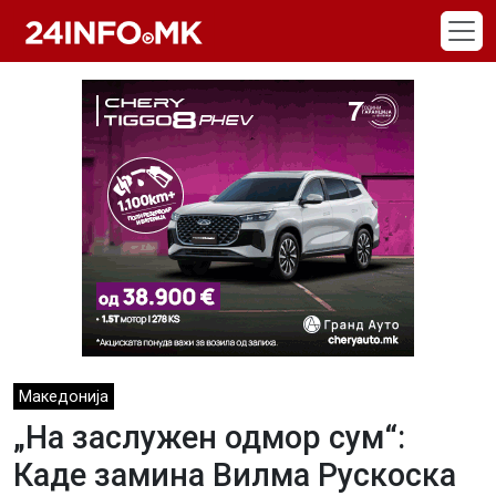
Skip to main content
Македонија
„На заслужен одмор сум“:
Каде замина Вилма Рускоска