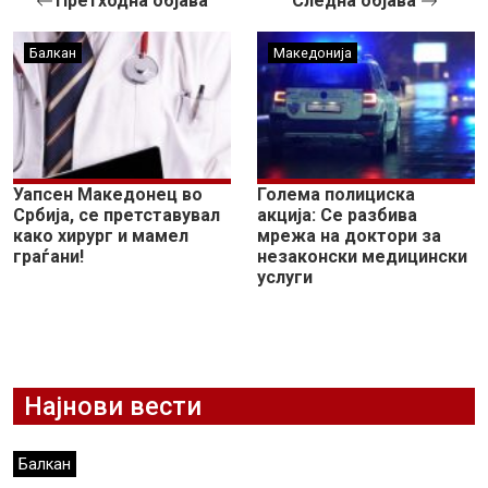
Претходна објава
Следна објава
Балкан
Македонија
Уапсен Македонец во
Голема полициска
Србија, се претставувал
акција: Се разбива
како хирург и мамел
мрежа на доктори за
граѓани!
незаконски медицински
услуги
Најнови вести
Балкан