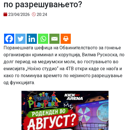
по разрешувањето?
23/04/2026
20:24
Поранешната шефица на Обвинителството за гонење
организиран криминал и корупција, Вилма Рускоска, по
долг период на медиумски молк, во гостувањето во
емисијата „Ноќно студио“ на 4ТВ откри каде се наоѓа и
како го поминува времето по нејзиното разрешување
од функцијата.