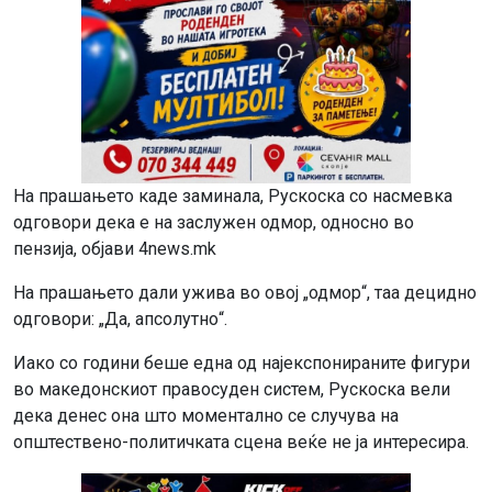
На прашањето каде заминала, Рускоска со насмевка
одговори дека е на заслужен одмор, односно во
пензија, објави 4news.mk
На прашањето дали ужива во овој „одмор“, таа децидно
одговори: „Да, апсолутно“.
Иако со години беше една од најекспонираните фигури
во македонскиот правосуден систем, Рускоска вели
дека денес она што моментално се случува на
општествено-политичката сцена веќе не ја интересира.