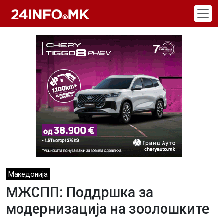
Skip to main content
Македонија
МЖСПП: Поддршка за
модернизација на зоолошките