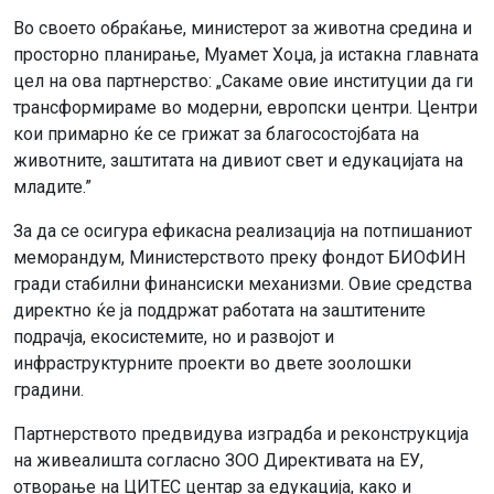
Во своето обраќање, министерот за животна средина и
просторно планирање, Муамет Хоџа, ја истакна главната
цел на ова партнерство: „Сакаме овие институции да ги
трансформираме во модерни, европски центри. Центри
кои примарно ќе се грижат за благосостојбата на
животните, заштитата на дивиот свет и едукацијата на
младите.”
За да се осигура ефикасна реализација на потпишаниот
меморандум, Министерството преку фондот БИОФИН
гради стабилни финансиски механизми. Овие средства
директно ќе ја поддржат работата на заштитените
подрачја, екосистемите, но и развојот и
инфраструктурните проекти во двете зоолошки
градини.
Партнерството предвидува изградба и реконструкција
на живеалишта согласно ЗОО Директивата на ЕУ,
отворање на ЦИТЕС центар за едукација, како и