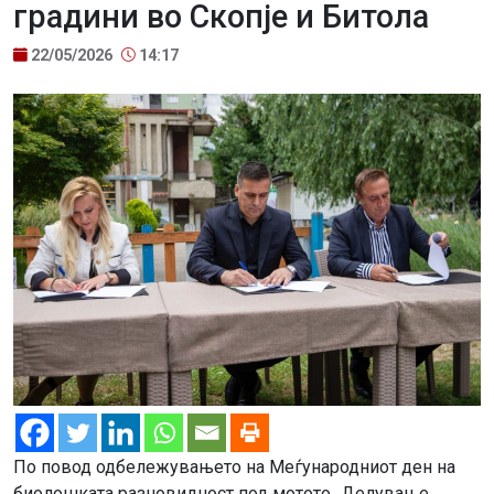
градини во Скопје и Битола
22/05/2026
14:17
По повод одбележувањето на Меѓународниот ден на
биолошката разновидност под мотото „Делување