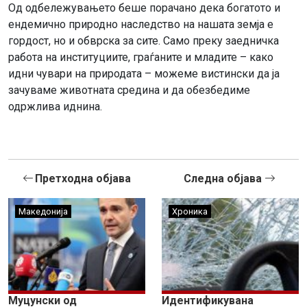
Од одбележувањето беше порачано дека богатото и
ендемично природно наследство на нашата земја е
гордост, но и обврска за сите. Само преку заедничка
работа на институциите, граѓаните и младите – како
идни чувари на природата – можеме вистински да ја
зачуваме животната средина и да обезбедиме
одржлива иднина.
Претходна објава
Следна објава
Македонија
Хроника
Муцунски од
Идентификувана