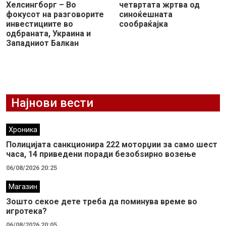
Хелсингборг – Во
четвртата жртва од
фокусот на разговорите
синоќешната
инвестициите во
сообраќајка
одбраната, Украина и
Западниот Балкан
Најнови вести
Хроника
Полицијата санкционира 222 моторџии за само шест
часа, 14 приведени поради безобѕирно возење
06/08/2026 20:25
Магазин
Зошто секое дете треба да поминува време во
игротека?
06/08/2026 20:05