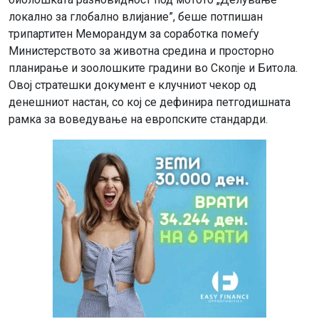
локално за глобално влијание”, беше потпишан
трипартитен Меморандум за соработка помеѓу
Министерството за животна средина и просторно
планирање и зоолошките градини во Скопје и Битола.
Овој стратешки документ е клучниот чекор од
денешниот настан, со кој се дефинира петгодишната
рамка за воведување на европските стандарди.