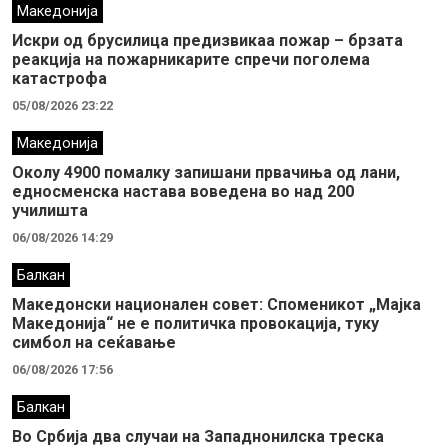
Македонија
Искри од брусилица предизвикаа пожар – брзата
реакција на пожарникарите спречи поголема
катастрофа
05/08/2026 23:22
Македонија
Околу 4900 помалку запишани првачиња од лани,
едносменска настава воведена во над 200
училишта
06/08/2026 14:29
Балкан
Македонски национален совет: Споменикот „Мајка
Македонија“ не е политичка провокација, туку
симбол на сеќавање
06/08/2026 17:56
Балкан
Во Србија два случaи на Западнонилска треска