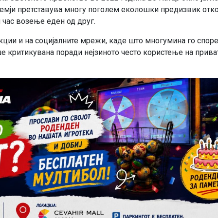
 земји претставува многу поголем еколошки предизвик отк
н час возење еден од друг.
ции и на социјалните мрежи, каде што многумина го споре
беше критикувана поради нејзиното често користење на прива