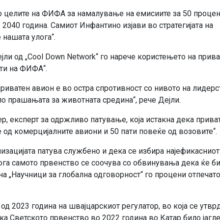
о целите на ФИФА за намалување на емисиите за 50 процен
 2040 година. Самиот Инфантино изјави во стратегијата на
 нашата улога“.
јли од „Cool Down Network“ го нарече користењето на прив
ти на ФИФА“.
риватен авион е во остра спротивност со нивото на лидерс
о прашањата за животната средина“, рече Дејли.
, експерт за одржливо патување, која истакна дека прива
е од комерцијалните авиони и 50 пати повеќе од возовите“.
зацијата патува службено и дека се избира најефикасниот
кога самото првенство се соочува со обвинувања дека ќе б
 на „Научници за глобална одговорност“ го процени отпечат
д 2023 година на швајцарскиот регулатор, во која се утвр
ка Светското првенство во 2022 година во Катар било јагл