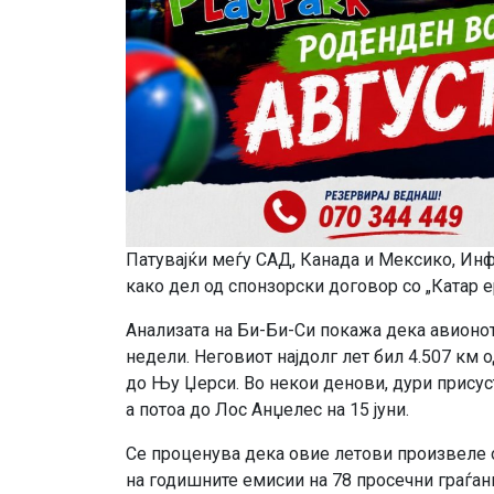
Патувајќи меѓу САД, Канада и Мексико, Инф
како дел од спонзорски договор со „Катар ер
Анализата на Би-Би-Си покажа дека авионо
недели. Неговиот најдолг лет бил 4.507 км 
до Њу Џерси. Во некои денови, дури присуст
а потоа до Лос Анџелес на 15 јуни.
Се проценува дека овие летови произвеле о
на годишните емисии на 78 просечни граѓани