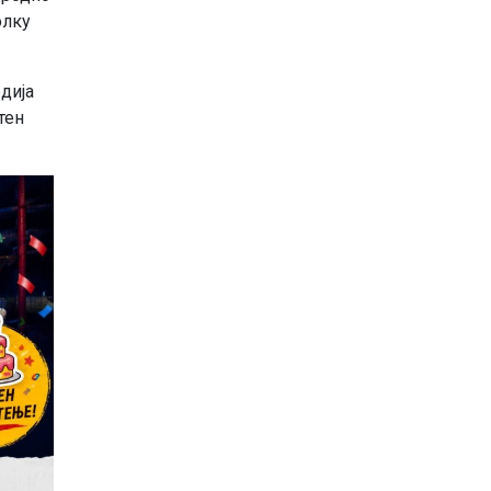
олку
дија
тен