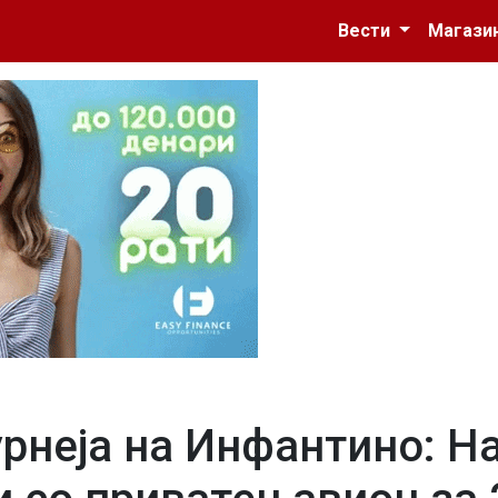
Вести
Магази
рнеја на Инфантино: Н