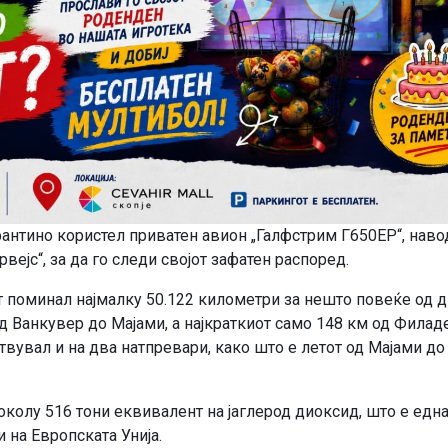
антино користел приватен авион „Галфстрим Г650ЕР“, наво
вејс“, за да го следи својот зафатен распоред.
т поминал најмалку 50.122 километри за нешто повеќе од 
од Ванкувер до Мајами, а најкраткиот само 148 км од Филад
вувал и на два натпревари, како што е летот од Мајами до 
колу 516 тони еквивалент на јаглерод диоксид, што е едн
 на Европската Унија.