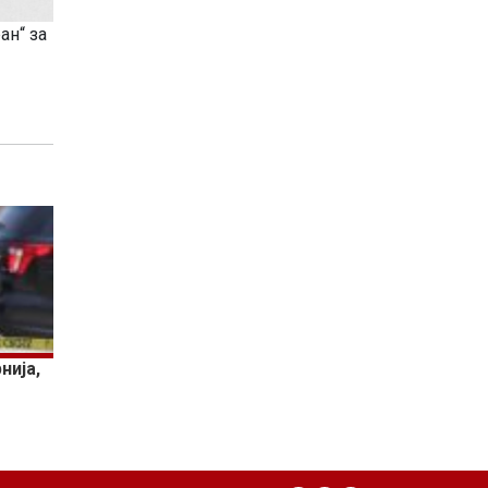
ан“ за
нија,