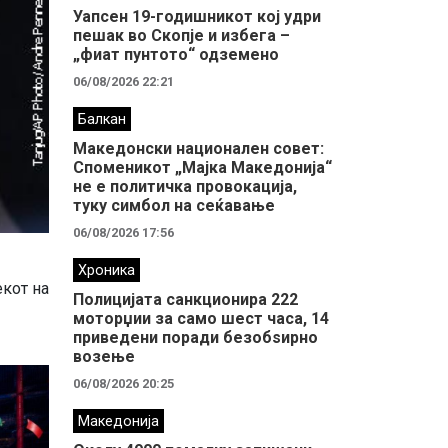
Уапсен 19-годишникот кој удри
пешак во Скопје и избега –
„фиат пунтото“ одземено
06/08/2026 22:21
Балкан
Македонски национален совет:
Споменикот „Мајка Македонија“
не е политичка провокација,
туку симбол на сеќавање
06/08/2026 17:56
Хроника
кот на
Полицијата санкционира 222
моторџии за само шест часа, 14
приведени поради безобѕирно
возење
06/08/2026 20:25
Македонија