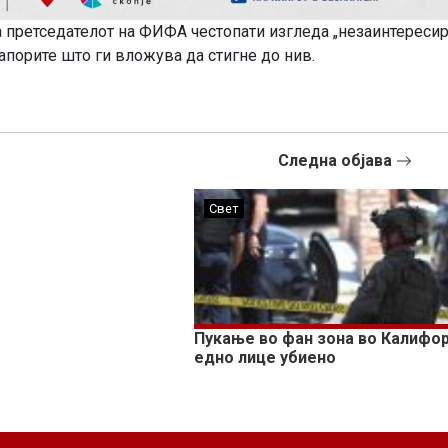
а претседателот на ФИФА честопати изгледа „незаинтересир
напорите што ги вложува да стигне до нив.
Следна објава
Свет
Пукање во фан зона во Калифор
eдно лице убиено