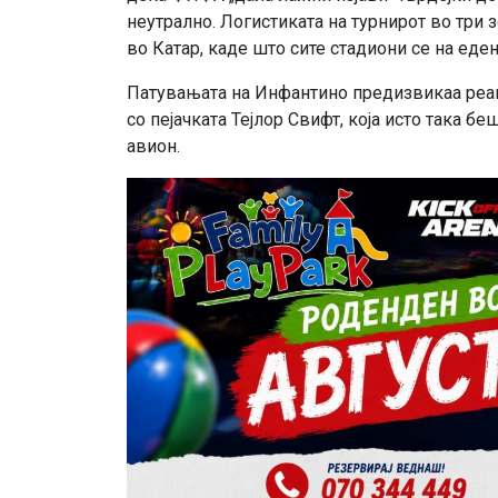
неутрално. Логистиката на турнирот во три
во Катар, каде што сите стадиони се на еде
Патувањата на Инфантино предизвикаа реак
со пејачката Тејлор Свифт, која исто така 
авион.