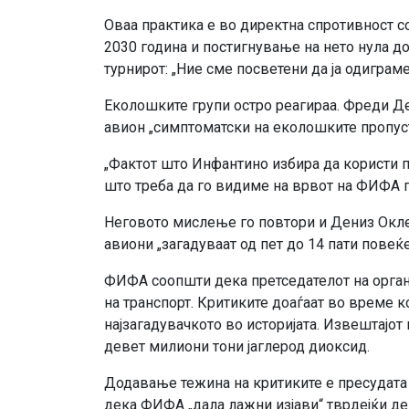
Оваа практика е во директна спротивност с
2030 година и постигнување на нето нула до
турнирот: „Ние сме посветени да ја одиграме
Еколошките групи остро реагираа. Фреди Де
авион „симптоматски на еколошките пропус
„Фактот што Инфантино избира да користи п
што треба да го видиме на врвот на ФИФА п
Неговото мислење го повтори и Дениз Оклер
авиони „загадуваат од пет до 14 пати повеќ
ФИФА соопшти дека претседателот на органи
на транспорт. Критиките доаѓаат во време 
најзагадувачкото во историјата. Извештајот
девет милиони тони јаглерод диоксид.
Додавање тежина на критиките е пресудата о
дека ФИФА „дала лажни изјави“ тврдејќи де