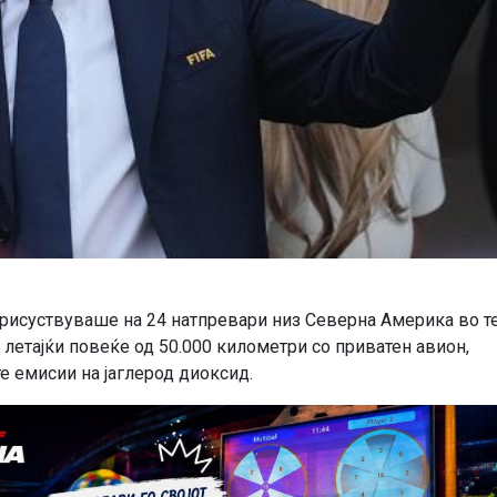
рисуствуваше на 24 натпревари низ Северна Америка во те
 летајќи повеќе од 50.000 километри со приватен авион,
е емисии на јаглерод диоксид.