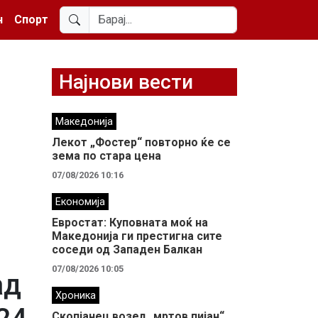
н
Спорт
Најнови вести
Македонија
Лекот „Фостер“ повторно ќе се
зема по стара цена
07/08/2026 10:16
Економија
Евростат: Куповната моќ на
Македонија ги престигна сите
соседи од Западен Балкан
07/08/2026 10:05
ад
Хроника
Скопјанец возел „мртов пијан“