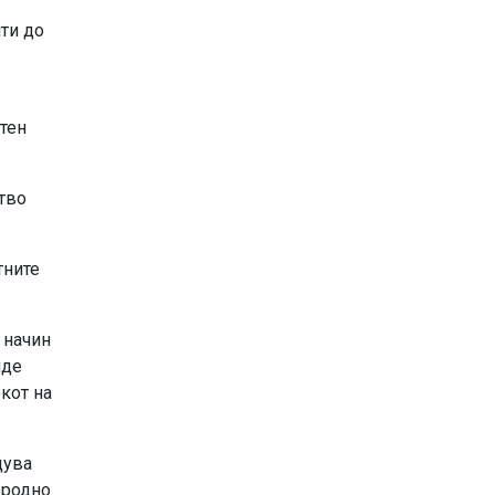
ти до
атен
тво
тните
 начин
иде
окот на
дува
еродно