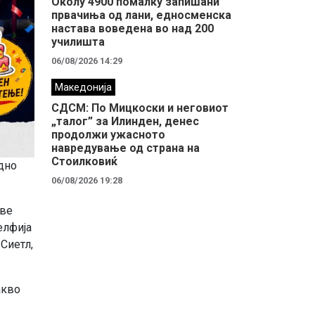
Околу 4900 помалку запишани
првачиња од лани, едносменска
настава воведена во над 200
училишта
06/08/2026 14:29
Македонија
СДСМ: По Мицкоски и неговиот
„талог” за Илинден, денес
продолжи ужасното
навредување од страна на
Стоилковиќ
дно
06/08/2026 19:28
две
елфија
Сиетл,
акво