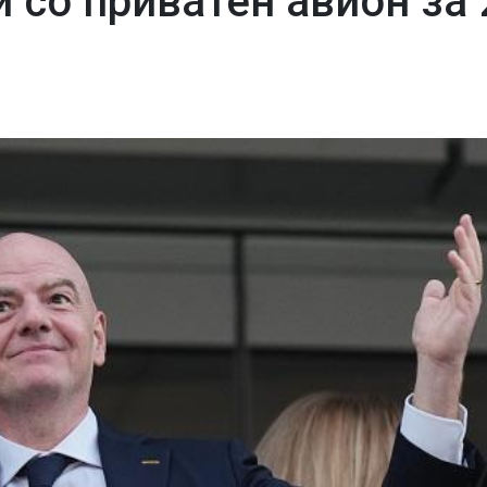
 со приватен авион за 