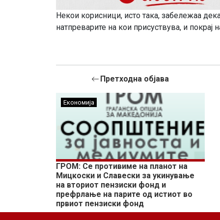
Некои корисници, исто така, забележаа дек
натпреварите на кои присуствува, и покрај 
Претходна објава
Економија
ГРОМ: Се противиме на планот на
Мицкоски и Славески за укинување
на вториот пензиски фонд и
префрлање на парите од истиот во
првиот пензиски фонд