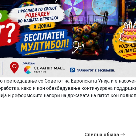
о претседавање со Советот на Европската Унија и е насоче
оработка, како и кон обезбедување континуирана поддршка
ија и реформските напори на државата на патот кон полно
Следна објава