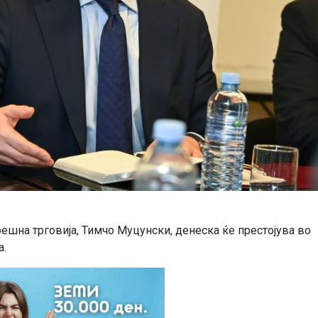
шна трговија, Тимчо Муцунски, денеска ќе престојува во
а.