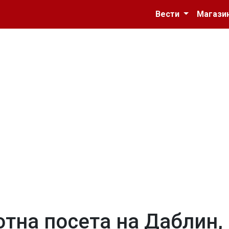
Вести
Магази
тна посета на Даблин,