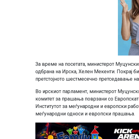
За време на посетата, министерот Муцунски
одбрана на Ирска, Хелен Мекенти. Покрај би
претстојното шестмесечно претседавање на 
Во ирскиот парламент, министерот Муцунски
комитет за прашања поврзани со Европската 
Институтот за меѓународни и европски работ
меѓународни односи и европски прашања.