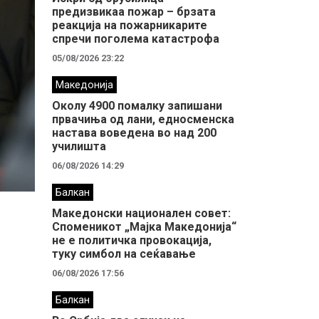
предизвикаа пожар – брзата
реакција на пожарникарите
спречи поголема катастрофа
05/08/2026 23:22
Македонија
Околу 4900 помалку запишани
првачиња од лани, едносменска
настава воведена во над 200
училишта
06/08/2026 14:29
Балкан
Македонски национален совет:
Споменикот „Мајка Македонија“
не е политичка провокација,
туку симбол на сеќавање
06/08/2026 17:56
Балкан