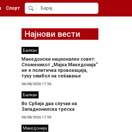
н
Спорт
Најнови вести
Балкан
Македонски национален совет:
Споменикот „Мајка Македонија“
не е политичка провокација,
туку симбол на сеќавање
06/08/2026 17:56
Балкан
Во Србија два случaи на
Западнонилска треска
06/08/2026 17:50
Македонија