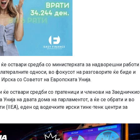
 ќе оствари средба со министерката за надворешни работи
латералните односи, во фокусот на разговорите ќе биде и
Ирска со Советот на Европската Унија.
 ќе оствари средби со пратеници и членови на Заедничкио
Унија на двата дома на парламентот, а ќе се обрати и во
и (IIEA), еден од водечките ирски тинк-тенк центри за