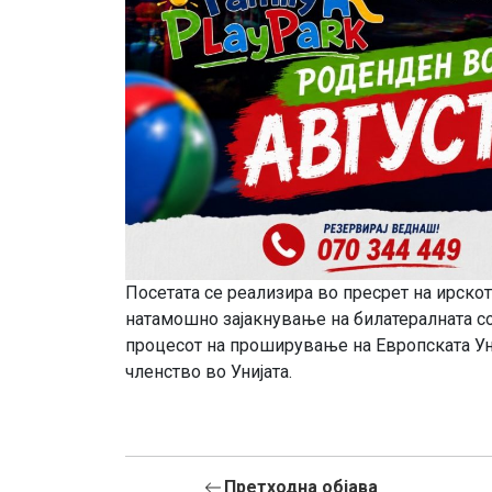
Посетата се реализира во пресрет на ирскот
натамошно зајакнување на билатералната с
процесот на проширување на Европската Ун
членство во Унијата.
Претходна објава