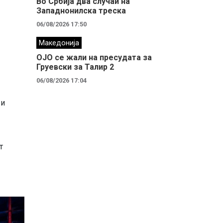
Во Србија два случaи на
Западнонилска треска
06/08/2026 17:50
Македонија
ОЈО се жали на пресудата за
Груевски за Талир 2
06/08/2026 17:04
 и
т