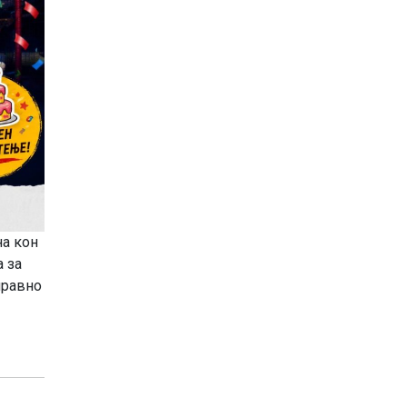
на кон
 за
правно