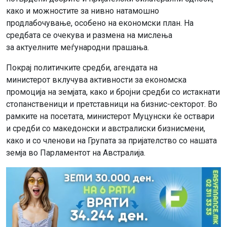
како и можностите за нивно натамошно
продлабочување, особено на економски план. На
средбата се очекува и размена на мислења
за актуелните меѓународни прашања.
Покрај политичките средби, агендата на
министерот вклучува активности за економска
промоција на земјата, како и бројни средби со истакнати
стопанственици и претставници на бизнис-секторот. Во
рамките на посетата, министерот Муцунски ќе оствари
и средби со македонски и австралиски бизнисмени,
како и со членови на Групата за пријателство со нашата
земја во Парламентот на Австралија.