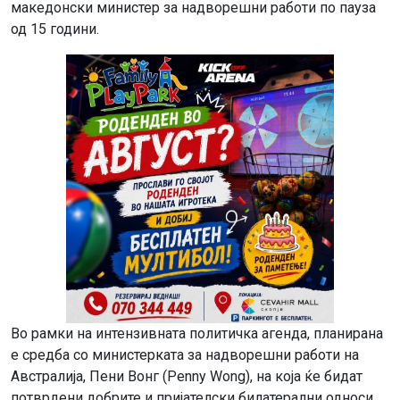
македонски министер за надворешни работи по пауза
од 15 години.
Во рамки на интензивната политичка агенда, планирана
е средба со министерката за надворешни работи на
Австралија, Пени Вонг (Penny Wong), на која ќе бидат
потврдени добрите и пријателски билатерални односи,