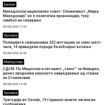
Балкан
Македонски национален совет: Споменикот „Мајка
Македонија“ не е политичка провокација, туку
симбол на сеќавање
06/08/2026 17:56
Хроника
Полицијата санкционира 222 моторџии за само шест
часа, 14 приведени поради безобѕирно возење
06/08/2026 20:25
Македонија
СДСМ: По Мицкоски и неговиот „талог” за Илинден,
денес продолжи ужасното навредување од страна
на Стоилковиќ
06/08/2026 19:28
Хроника
Трагедија во Скопје, 19 годишно момче загина во
сообраќајка