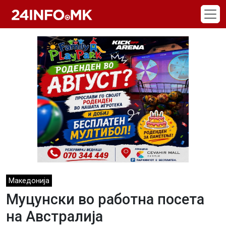
Skip to main content
Македонија
Муцунски во работна посета
на Австралија