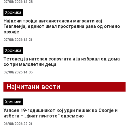
07/08/2026 14:28
Хроника
Најдени тројца авганистански мигранти кај
Гевглеија, едниот имал прострелна рана од огнено
оружје
07/08/2026 14:21
Хроника
Тетовец ја натепал сопругата и ја избркал од дома
со три малолетни деца
07/08/2026 14:05
Најчитани вести
Хроника
Уапсен 19-годишникот кој удри пешак во Скопје и
избега – „фиат пунтото“ одземено
06/08/2026 22:21