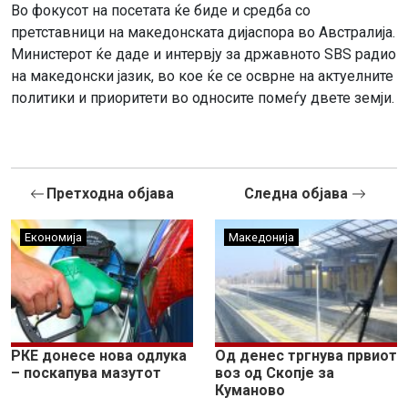
Во фокусот на посетата ќе биде и средба со
претставници на македонската дијаспора во Австралија.
Министерот ќе даде и интервју за државното SBS радио
на македонски јазик, во кое ќе се осврне на актуелните
политики и приоритети во односите помеѓу двете земји.
Претходна објава
Следна објава
Економија
Македонија
РКЕ донесе нова одлука
Од денес тргнува првиот
– поскапува мазутот
воз од Скопје за
Куманово