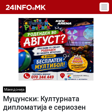
Skip to main content
Македонија
Муцунски: Културната
дипломатија е сериозен