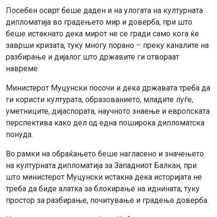
Посебен осврт беше даден и на улогата на културната
дипломатија во градењето мир и доверба, при што
беше истакнато дека мирот не се гради само кога ќе
заврши кризата, туку многу порано – преку каналите на
разбирање и дијалог што државите ги отвораат
навреме.
Министерот Муцунски посочи и дека државата треба да
ги користи културата, образованието, младите луѓе,
уметниците, дијаспората, научното знаење и европската
перспектива како дел од една поширока дипломатска
понуда.
Во рамки на обраќањето беше нагласено и значењето
на културната дипломатија за Западниот Балкан, при
што министерот Муцунски истакна дека историјата не
треба да биде алатка за блокирање на иднината, туку
простор за разбирање, почитување и градење доверба.