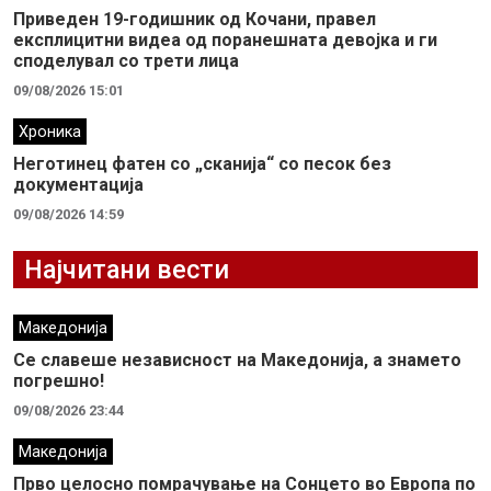
Приведен 19-годишник од Кочани, правел
експлицитни видеа од поранешната девојка и ги
споделувал со трети лица
09/08/2026 15:01
Хроника
Неготинец фатен со „сканија“ со песок без
документација
09/08/2026 14:59
Најчитани вести
Македонија
Се славеше независност на Македонија, а знамето
погрешно!
09/08/2026 23:44
Македонија
Прво целосно помрачување на Сонцето во Европа по