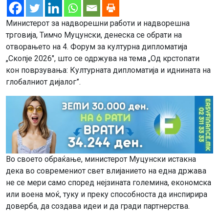
Министерот за надворешни работи и надворешна
трговија, Тимчо Муцунски, денеска се обрати на
отворањето на 4. Форум за културна дипломатија
„Скопје 2026″, што се одржува на тема „Од крстопати
кон поврзувања: Културната дипломатија и иднината на
глобалниот дијалог”.
Во своето обраќање, министерот Муцунски истакна
дека во современиот свет влијанието на една држава
не се мери само според нејзината големина, економска
или воена моќ, туку и преку способноста да инспирира
доверба, да создава идеи и да гради партнерства.