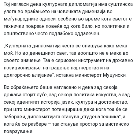
Тој нагласи дека културната дипломатија има суштинска
улога во враќањето на човечката димензија во
меѓународните односи, особено во време кога светот е
технички поврзан повеќе од кога било, но политички и
општествено често подлабоко оддалечен.
„Културната дипломатија често се опишува како мека
моќ. Но во денешниот свет, таа воопшто не е мека во
своето значење. Таа е сериозен инструмент на државно
позиционирање, на градење партнерства и на
долгорочно влијание”, истакна министерот Муцунски.
Во обраќањето беше нагласено и дека зад секоја
држава стојат луѓе, зад секоја политика искуства, а зад
секој идентитет историја, јазик, култура и достоинство,
при што министерот потенцираше дека кога тоа ќе се
заборави, дипломатијата станува „студена техника”, а
кога ќе се разбере – таа станува простор за вистинско
поврзување.