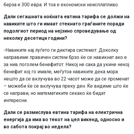
берза е 300 евра. И тоа е економски неисплатливо.
Дали сегашната ноќната евтина тарифа се должи на
навиките што ги имаат стекнато граѓаните поради
подолгиот период на нејзино спроведување од
неколку десетици години?
-Навиките кај луѓето ги диктира системот. Доколку
направиме правичен систем брзо ќе се навикнат ако е
за нив поголем бенефитот. Никој не сака да укине некој
бенефит кој го имале, меѓутоа навиките дека мора
нешто да се вклучува во 22 часот може да се променат
– можеби ќе се вклучува преку ден. Ќе видиме што ќе
се направи, но математиките секако ќе бидат
интересни.
Дали се размислува евтина тарифа на електрична
енергија да има во текот на цел викенд, односно и
во сабота покрај во недела?