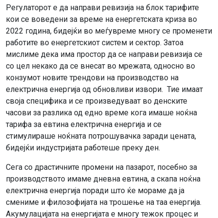
Регулаторот е да направи ревизија на блок тарифите
кои се воведени за време на енергетската криза во
2022 година, бидејќи во меѓувреме многу се променети
работите во енергетскиот систем и сектор. Затоа
мислиме дека има простор да се направи ревизија се
со цел некако да се внесат во мрежата, односно во
конзумот новите трендови на производство на
електрична енергија од обновливи извори. Тие имаат
своја специфика и се произведуваат во денските
часови за разлика од едно време кога имаше ноќна
тарифа за евтина електрична енергија и се
стимулираше ноќната потрошувачка заради цената,
бидејќи индустријата работеше преку ден.
Сега со драстичните промени на пазарот, посебно за
производството имаме дневна евтина, а скапа ноќна
електрична енергија поради што ќе мораме да ја
смениме и филозофијата на трошење на таа енергија.
Акумулацијата на енергијата е многу тежок процес и