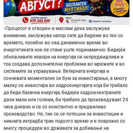
-Процесот е отворен и мислам дека заслужува
внимание, заслужува напор сите да бидеме во тек со
времето, посебно во ова динамично време во
енергетиката кое ќе стане уште подинамично. Бидејќи
обновливите извори на енергија се непредвидливи и
тоа создава дополнителни проблеми во мрежите и во
системите за управување. Ветерната енергија и
сончевата моментално се бум за инвестирање, а многу
малку се инвестира во хидроенергијата која би требало
да биде базична енергија, бидејќи хидроелектраните
дали мали или големи, би требало да произведуваат 24
часа дневно и се со константно и предвиливо
производство. Но, тие се се потешки за инвестиции и
нивната изградба трае подолго време и е поврзано со
многу процедури во државата за добивање на