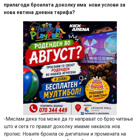
прилагоди броилата доколку има нови услови за
нова евтина дневна тарифа?
-Мислам дека тоа може да го направат со брзо читање
што и сега го прават доколку имаме накаков нов
пропис. Новите броила се дигитални и промената на