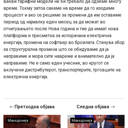
вакви тарифни модели не би требало да одземе многу
време. Токму затоа сакаме на време да го изодиме
процесот и ако се решиме за промени да им оставиме
период од најмалку еден месец за да можат во
отчитувањето после Нова година и тие да имаат нова
платформа и пресметка за испорачана електрична
енергија, промена на софтвер во броилата. Станува збор
за структурална промена што се обидуваме да ја
направиме и мора сите навреме и внимателно да ја
направиме. Не е само еден учесник, во кругот се
вклучени дистрибутерот, транспортерите, трговците на
електрична енергија.
Претходна објава
Следна објава
Македонија
Македонија