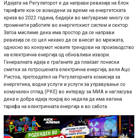
Идејата на Регулаторот е да направи ревизија на блок
тарифите кои се воведени за време на енергетската
криза во 2022 година, бидејќи во меѓувреме многу се
променети работите во енергетскиот систем и сектор.
Затоа мислиме дека има простор да се направи
ревизија се со цел некако да се внесат во мрежата,
односно во конзумот новите трендови на производство
на електрична енергија од обновливи извори.
Генералната идеја е граѓаните да плаќаат пониски
сметки за потрошената електрична енергија, вели Ацо
Ристов, претседател на Регулаторната комисија за
енергетика, водни услуги и услуги за управување со
комунален отпад (РКЕ) во интервју за МИА и нагласува
дека е добра идеја покрај во недела да има евтина
тарифа на електричната енергија и во сабота.