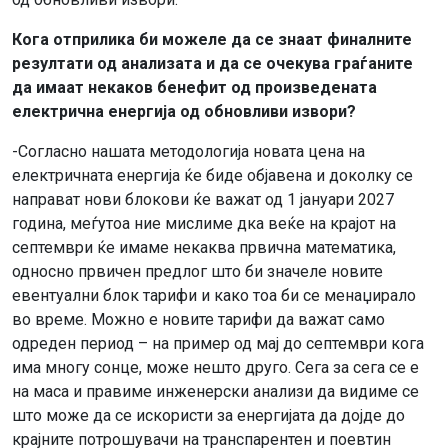
Кога отприлика би можеле да се знаат финалните
резултати од анализата и да се очекува граѓаните
да имаат некаков бенефит од произведената
електрична енергија од обновливи извори?
-Согласно нашата методологија новата цена на
електричната енергија ќе биде објавена и доколку се
направат нови блокови ќе важат од 1 јануари 2027
година, меѓутоа ние мислиме дка веќе на крајот на
септември ќе имаме некаква првична математика,
односно првичен предлог што би значеле новите
евентуални блок тарифи и како тоа би се менаџирало
во време. Можно е новите тарифи да важат само
одреден период – на пример од мај до септември кога
има многу сонце, може нешто друго. Сега за сега се е
на маса и правиме инженерски анализи да видиме се
што може да се искористи за енергијата да дојде до
крајните потрошувачи на транспарентен и поевтин