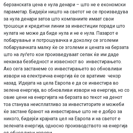
берзанската цена е нула денари – што не е економски
параметар. Бидејќи ништо на светот не се произведува
за нула денари затоа што компаниите имаат свои
трошоци и кредитни линии за инвестиции поради што
нулата не може да биде нула и не е нула. Пазарот е
побарување и потрошувачка и доколку се зголеми
побарувачката малку ќе се зголеми и цената на берзата
што на луѓето кои произведуваат сепак ќе им даде
некаква безбедност и извесност во инвестирањето.
Ако сега застанеме со инвестирањето во обновливи
извори на електрична енергија ќе се вратиме чекор
назад. Идејата на цела Европа е да се инвестира во
зелена енергија, во обновливи извори на енергија, но со
овие цени на енергијата на берзата во текот на денот
тоа станува неисплатливо за инвеститорите и можеби
ќе застане бранот на инвестирање што не е добро за
никого, бидејќи крајната цел на Европа и на светот е
зелената енергија, односно производството на енергија
од обновливи извори.