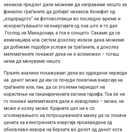
некаков предлог дали можеме да направиме нешто за
финално граѓаните да добијат некаков бенефит од
„елдорадото“ на фотоволтаици во последно време и
искористувањето на енергијата од она што и го дал
Господ на Македонија, а тоа е сонцето. Сакаме да се
изменаџира нов систем доколку излезе дека можеме
да добиеме подобри услови за граѓаните, а доколку
математиките покажат дека не е возможен – тогаш
нема да менуваме ништо.
Првите анализи покажуваат дека во одредени периоди
на денот може да им се понуди поевтина енергија на
граѓаните или, пак, да се зголеми периодот на
користење на таканаречената евтина тарифа. Тоа ќе ни
го покаже математиката дали е изводливо – може, не
може и колку може. Крајната цел ни е со
зголемувањето на потрошувачката малку да се покачи
цената на електричната енергија произведена од
обновливи извори на берзата во делот од денот кога