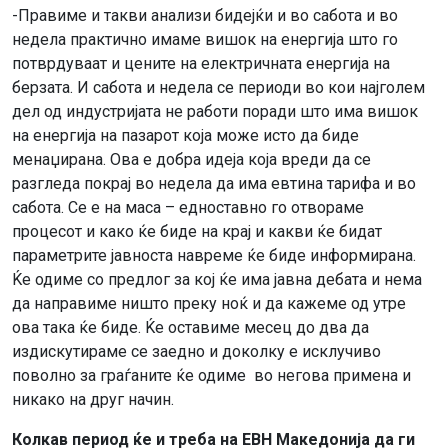
-Правиме и такви анализи бидејќи и во сабота и во
недела практично имаме вишок на енергија што го
потврдуваат и цените на електричната енергија на
берзата. И сабота и недела се периоди во кои најголем
дел од индустријата не работи поради што има вишок
на енергија на пазарот која може исто да биде
менаџирана. Ова е добра идеја која вреди да се
разгледа покрај во недела да има евтина тарифа и во
сабота. Се е на маса – едноставно го отвораме
процесот и како ќе биде на крај и какви ќе бидат
параметрите јавноста навреме ќе биде информирана.
Ќе одиме со предлог за кој ќе има јавна дебата и нема
да направиме ништо преку ноќ и да кажеме од утре
ова така ќе биде. Ќе оставиме месец до два да
издискутираме се заедно и доколку е исклучиво
поволно за граѓаните ќе одиме во негова примена и
никако на друг начин.
Колкав период ќе и треба на ЕВН Македонија да ги