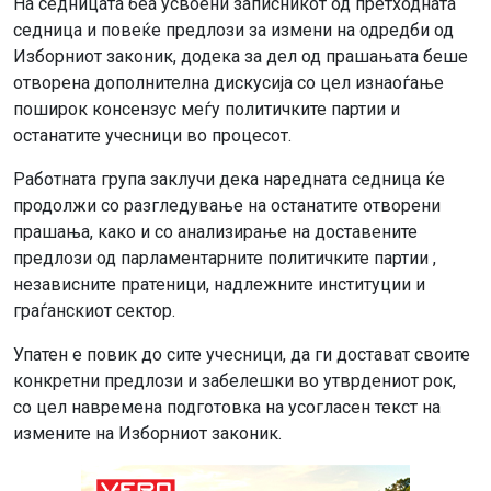
На седницата беа усвоени записникот од претходната
седница и повеќе предлози за измени на одредби од
Изборниот законик, додека за дел од прашањата беше
отворена дополнителна дискусија со цел изнаоѓање
поширок консензус меѓу политичките партии и
останатите учесници во процесот.
Работната група заклучи дека наредната седница ќе
продолжи со разгледување на останатите отворени
прашања, како и со анализирање на доставените
предлози од парламентарните политичките партии ,
независните пратеници, надлежните институции и
граѓанскиот сектор.
Упатен е повик до сите учесници, да ги достават своите
конкретни предлози и забелешки во утврдениот рок,
со цел навремена подготовка на усогласен текст на
измените на Изборниот законик.