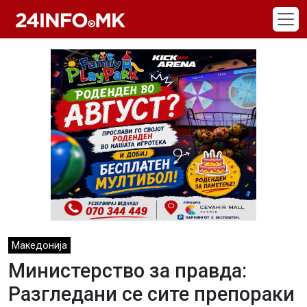
Skip to main content
Македонија
Министерство за правда:
Разгледани се сите препораки