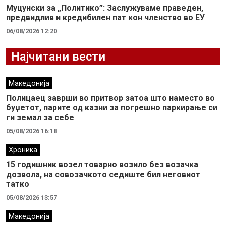
Муцунски за „Политико”: Заслужуваме праведен,
предвидлив и кредибилен пат кон членство во ЕУ
06/08/2026 12:20
Најчитани вести
Македонија
Полицаец заврши во притвор затоа што наместо во
буџетот, парите од казни за погрешно паркирање си
ги земал за себе
05/08/2026 16:18
Хроника
15 годишник возел товарно возило без возачка
дозвола, на совозачкото седиште бил неговиот
татко
05/08/2026 13:57
Македонија