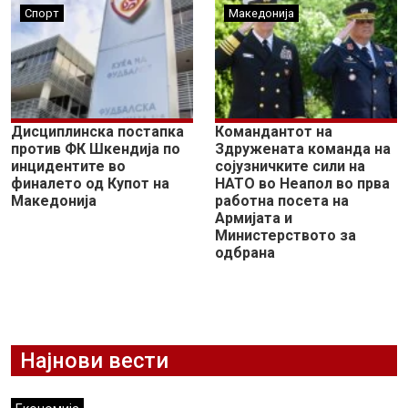
Спорт
Македонија
Дисциплинска постапка
Командантот на
против ФК Шкендија по
Здружената команда на
инцидентите во
сојузничките сили на
финалето од Купот на
НАТО во Неапол во прва
Македонија
работна посета на
Армијата и
Министерството за
одбрана
Најнови вести