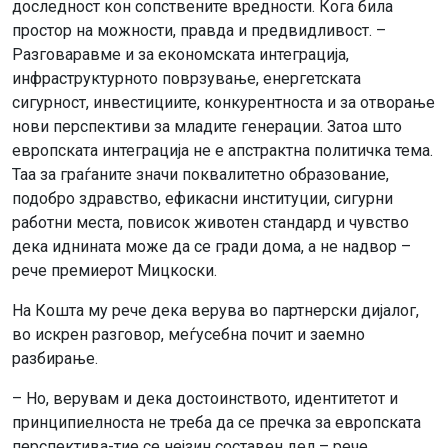
доследност кон сопствените вредности. Кога била
простор на можности, правда и предвидливост. –
Разговаравме и за економската интеграција,
инфраструктурното поврзување, енергетската
сигурност, инвестициите, конкурентноста и за отворање
нови перспективи за младите генерации. Затоа што
европската интеграција не е апстрактна политичка тема.
Таа за граѓаните значи поквалитетно образование,
подобро здравство, ефикасни институции, сигурни
работни места, повисок животен стандард и чувство
дека иднината може да се гради дома, а не надвор –
рече премиерот Мицкоски.
На Кошта му рече дека верува во партнерски дијалог,
во искрен разговор, меѓусебна почит и заемно
разбирање.
– Но, верувам и дека достоинството, идентитетот и
принципиелноста не треба да се пречка за европската
перспектива-тие се нејзин составен дел – рече