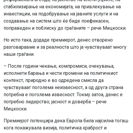
стабилизирање на економијата, на привлекување на
инвестиции, на подобрување на јавните услуги и на
создавање на систем што ќе биде поефикасен,
поправеден и поблиску до граѓаните – рече Мицкоски.
Но исто така, додаде премиерот, денес отворено
разговаравме и за реалноста што ја чувствуваат многу
наши граѓани.
– После години чекање, компромиси, очекувања,
исполнети барања и чести промени на политичкиот
контекст, природно е во одредена смисла да
чувствуваат поголема неизвесност, а од друга страна
потребна е поголема извесност. Токму затоа, денес е
потребно лидерство, јасност и доверба – рече
Мицкоски.
Премиерот потенцира дека Европа била најсилна тогаш
кога покажувала визија, политичка храброст и