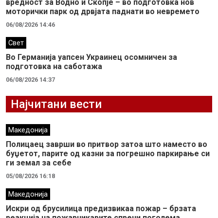
вредност за Водно и Скопје – во подготовка нов
моторички парк од дрвјата паднати во невремето
06/08/2026 14:46
Свет
Во Германија уапсен Украинец осомничен за
подготовка на саботажа
06/08/2026 14:37
Најчитани вести
Македонија
Полицаец заврши во притвор затоа што наместо во
буџетот, парите од казни за погрешно паркирање си
ги земал за себе
05/08/2026 16:18
Македонија
Искри од брусилица предизвикаа пожар – брзата
реакција на пожарникарите спречи поголема