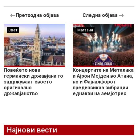
Претходна објава
Следна објава
Свет
Магазин
Повеќето нови
Концертите на Металика
германски државјани го
и Ајрон Мејден во Атина,
задржуваат своето
но и Фајналфорот
оригинално
предизвикаа вибрации
државјанство
еднакви на земјотрес
Најнови вести