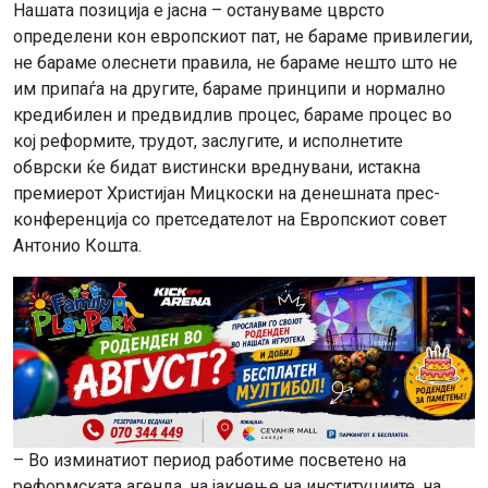
Нашата позиција е јасна – остануваме цврсто
определени кон европскиот пат, не бараме привилегии,
не бараме олеснети правила, не бараме нешто што не
им припаѓа на другите, бараме принципи и нормално
кредибилен и предвидлив процес, бараме процес во
кој реформите, трудот, заслугите, и исполнетите
обврски ќе бидат вистински вреднувани, истакна
премиерот Христијан Мицкоски на денешната прес-
конференција со претседателот на Европскиот совет
Антонио Кошта.
– Во изминатиот период работиме посветено на
реформската агенда, на јакнење на институциите, на