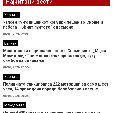
Најчитани вести
Хроника
Уапсен 19-годишникот кој удри пешак во Скопје и
избега – „фиат пунтото“ одземено
06/08/2026 22:21
Балкан
Македонски национален совет: Споменикот „Мајка
Македонија“ не е политичка провокација, туку
симбол на сеќавање
06/08/2026 17:56
Хроника
Полицијата санкционира 222 моторџии за само шест
часа, 14 приведени поради безобѕирно возење
06/08/2026 20:25
Македонија
Околу 4900 помалку запишани првачиња од лани,