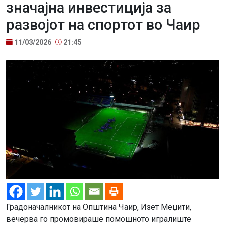
значајна инвестиција за
развојот на спортот во Чаир
11/03/2026
21:45
Градоначалникот на Општина Чаир, Изет Меџити,
вечерва го промовираше помошното игралиште