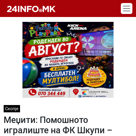
Skip to main content
Скопје
Меџити: Помошното
игралиште на ФК Шкупи –