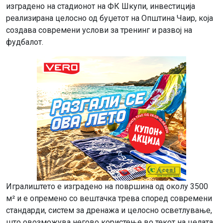
изградено на стадионот на ФК Шкупи, инвестиција
реализирана целосно од буџетот на Општина Чаир, која
создава современи услови за тренинг и развој на
фудбалот.
Игралиштето е изградено на површина од околу 3500
м² и е опремено со вештачка трева според современи
стандарди, систем за дренажа и целосно осветлување,
што овозможува негово користење во текот на целата