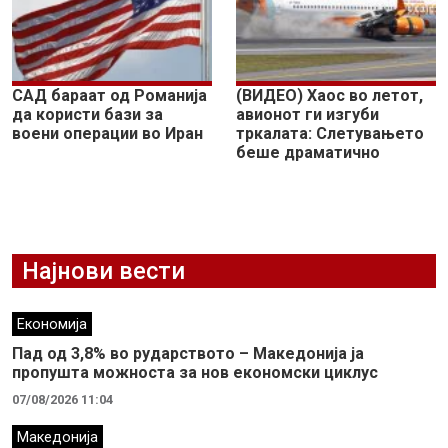
САД бараат од Романија
(ВИДЕО) Хаос во летот,
да користи бази за
авионот ги изгуби
воени операции во Иран
тркалата: Слетувањето
беше драматично
Најнови вести
Економија
Пад од 3,8% во рударството – Македонија ја
пропушта можноста за нов економски циклус
07/08/2026 11:04
Македонија