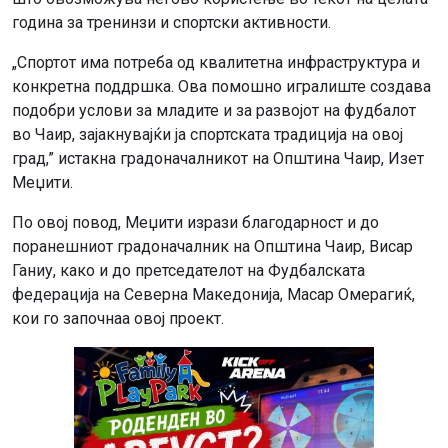
година за тренинзи и спортски активности.
„Спортот има потреба од квалитетна инфраструктура и
конкретна поддршка. Ова помошно игралиште создава
подобри услови за младите и за развојот на фудбалот
во Чаир, зајакнувајќи ја спортската традиција на овој
град,” истакна градоначалникот на Општина Чаир, Изет
Меџити.
По овој повод, Меџити изрази благодарност и до
поранешниот градоначалник на Општина Чаир, Висар
Ганиу, како и до претседателот на Фудбалската
федерација на Северна Македонија, Масар Омерaгиќ,
кои го започнаа овој проект.