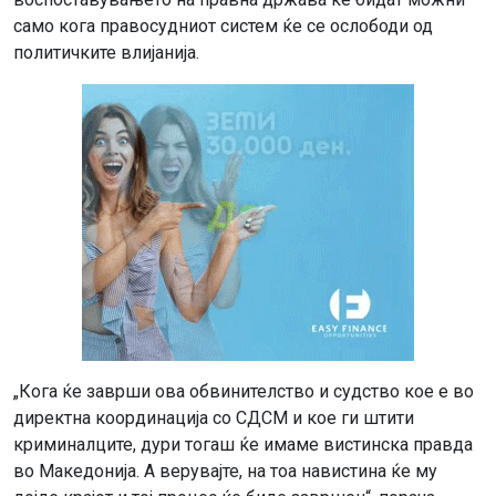
само кога правосудниот систем ќе се ослободи од
политичките влијанија.
„Кога ќе заврши ова обвинителство и судство кое е во
директна координација со СДСМ и кое ги штити
криминалците, дури тогаш ќе имаме вистинска правда
во Македонија. А верувајте, на тоа навистина ќе му