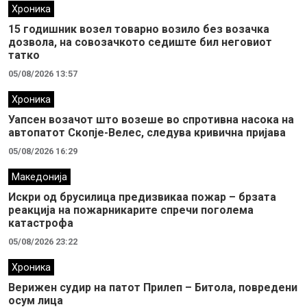
Хроника
15 годишник возел товарно возило без возачка
дозвола, на совозачкото седиште бил неговиот
татко
05/08/2026 13:57
Хроника
Уапсен возачот што возеше во спротивна насока на
автопатот Скопје-Велес, следува кривична пријава
05/08/2026 16:29
Македонија
Искри од брусилица предизвикаа пожар – брзата
реакција на пожарникарите спречи поголема
катастрофа
05/08/2026 23:22
Хроника
Верижен судир на патот Прилеп – Битола, повредени
осум лица