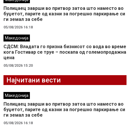
Полицаец заврши во притвор затоа што наместо во
буџетот, парите од казни за погрешно паркирање си
ги земал за себе
05/08/2026 16:18
Македонија
СДСМ: Владата го призна бизнисот со вода во време
кога Гостивар се труе – поскапа од големопродажна
цена
05/08/2026 15:20
Најчитани вести
Македонија
Полицаец заврши во притвор затоа што наместо во
буџетот, парите од казни за погрешно паркирање си
ги земал за себе
05/08/2026 16:18