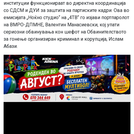
институции функционираат во директна координација
со СДСМ и ДУИ за заштита на партиските кадри. Ова во
емисијата „Ноќно студио“ на „4ТВ“ го изјави портпаролот
на ВМРО-ДПМНЕ, Валентин Манасиевски, кој упати
сериозни обвинувања кон шефот на Обвинителството
за гонење организиран криминал и корупција, Ислам
Абази.