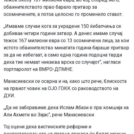
обвинителството прво барало притвор за
осомничените, а потоа целосно го променило ставот.
„Имавме случаи кога за украдени 150 ќебапчиња се
добиваа четири години затвор. А денес имаме случај
тежок 167 милиони евра со 13 осомничени лица, за кои
истото обвинителство минатата година бараше притвор
за да не избегаат, а само една година подоцна тврди
дека тие немаат никаква врска со случајот“, нагласи
портпаролот на ВМРО-ДПМНЕ.
Манасиевски се осврна и на, како што рече, блискоста
на првиот човек на ОЈО ГОКК со раководството на
ДУИ.
„Да не заборавиме дека Ислам Абази е прв комшија на
Али Ахмети во Зајас“, рече Манасиевски.
Тој оцени дека вистинските реформи и
воспоставувањето на правна држава ќе бидат можни