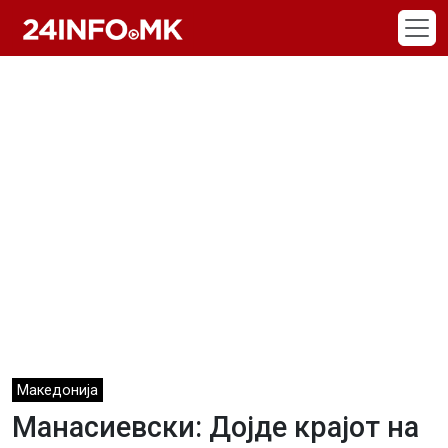
Skip to main content
Македонија
Манасиевски: Дојде крајот на