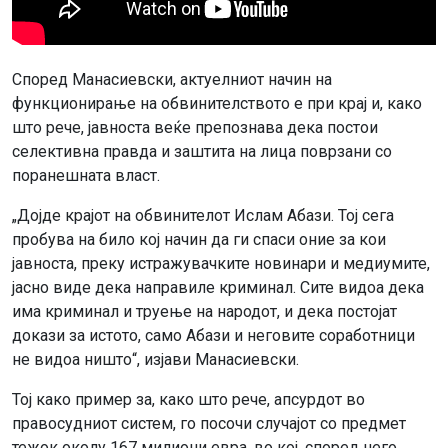
Според Манасиевски, актуелниот начин на
функционирање на обвинителството е при крај и, како
што рече, јавноста веќе препознава дека постои
селективна правда и заштита на лица поврзани со
поранешната власт.
„Дојде крајот на обвинителот Ислам Абази. Тој сега
пробува на било кој начин да ги спаси оние за кои
јавноста, преку истражувачките новинари и медиумите,
јасно виде дека направиле криминал. Сите видоа дека
има криминал и труење на народот, и дека постојат
докази за истото, само Абази и неговите соработници
не видоа ништо“, изјави Манасиевски.
Тој како пример за, како што рече, апсурдот во
правосудниот систем, го посочи случајот со предмет
тежок околу 167 милиони евра, во кој, според него,