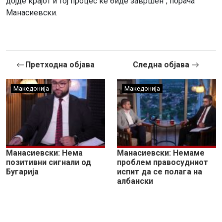
дојде крајот и тој процес ќе биде завршен“, порача
Манасиевски.
Претходна објава
Следна објава
Македонија
Македонија
Манасиевски: Нема
Манасиевски: Немаме
позитивни сигнали од
проблем правосудниот
Бугарија
испит да се полага на
албански