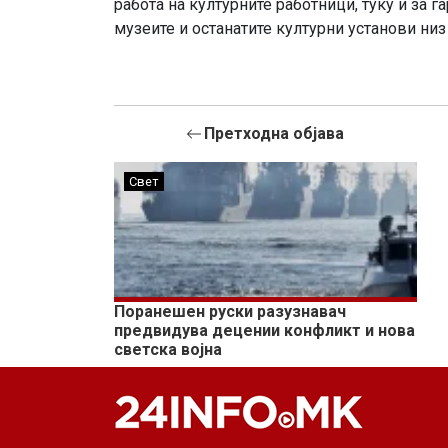
работа на културните работници, туку и за г
музеите и останатите културни установи низ
Претходна објава
Свет
Поранешен руски разузнавач
предвидува децении конфликт и нова
светска војна