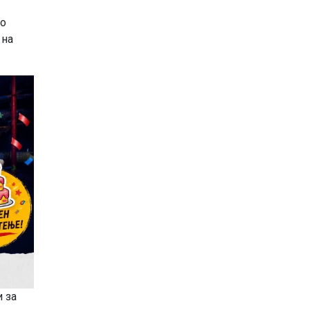
но
 на
 за