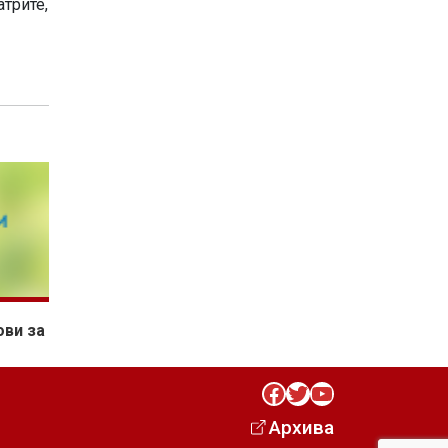
атрите,
ови за
Facebook
Twitter
YouTube
Архива