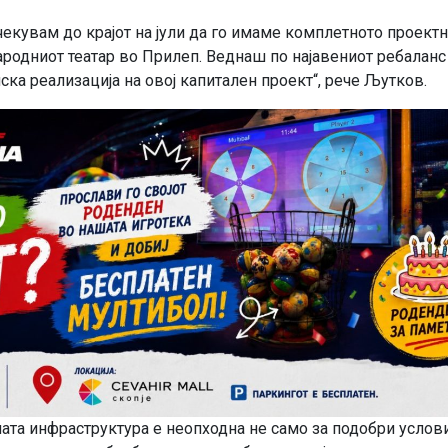
чекувам до крајот на јули да го имаме комплетното проект
ародниот театар во Прилеп. Веднаш по најавениот ребаланс
ска реализација на овој капитален проект“, рече Љутков.
ата инфраструктура е неопходна не само за подобри услови