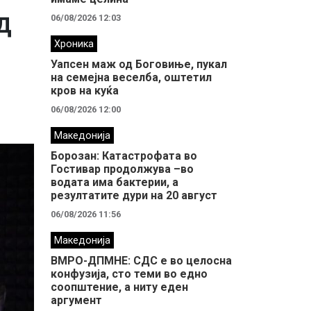
д
06/08/2026 12:03
Хроника
Уапсен маж од Боговиње, пукал
на семејна веселба, оштетил
кров на куќа
06/08/2026 12:00
Македонија
Борозан: Катастрофата во
Гостивар продолжува –во
водата има бактерии, а
резултатите дури на 20 август
06/08/2026 11:56
Македонија
ВМРО-ДПМНЕ: СДС е во целосна
конфузија, сто теми во едно
соопштение, а ниту еден
аргумент