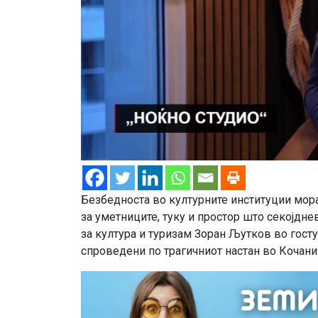
Безбедноста во културните институции мора
за уметниците, туку и простор што секојдне
за култура и туризам Зоран Љутков во гост
спроведени по трагичниот настан во Кочан