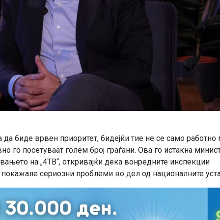
 да биде врвен приоритет, бидејќи тие не се само работно
вно го посетуваат голем број граѓани. Ова го истакна минис
увањето на „4ТВ“, откривајќи дека вонредните инспекции
и покажале сериозни проблеми во дел од националните уст