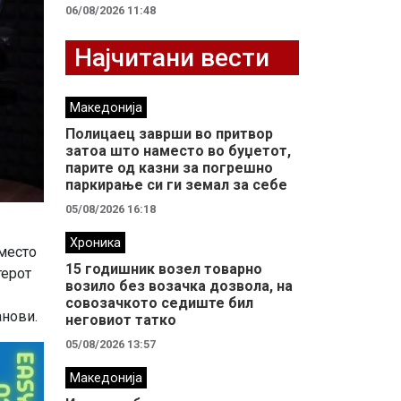
06/08/2026 11:48
Најчитани вести
Македонија
Полицаец заврши во притвор
затоа што наместо во буџетот,
парите од казни за погрешно
паркирање си ги земал за себе
05/08/2026 16:18
Хроника
 место
15 годишник возел товарно
терот
возило без возачка дозвола, на
совозачкото седиште бил
анови.
неговиот татко
05/08/2026 13:57
Македонија