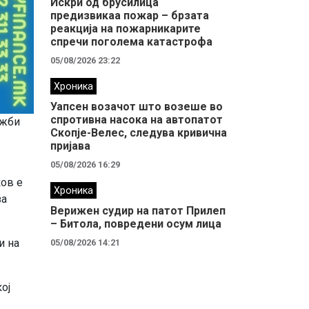
Искри од брусилица
предизвикаа пожар – брзата
реакција на пожарникарите
спречи поголема катастрофа
05/08/2026 23:22
Хроника
Уапсен возачот што возеше во
спротивна насока на автопатот
ужби
Скопје-Велес, следува кривична
пријава
05/08/2026 16:29
ков е
Хроника
за
Верижен судир на патот Прилеп
– Битола, повредени осум лица
и на
05/08/2026 14:21
ој