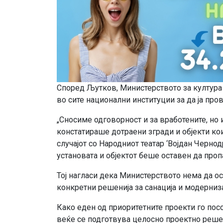
Според Љутков, Министерството за култура
во сите национални институции за да ја про
„Сносиме одговорност и за вработените, но 
констатираше дотраени згради и објекти ко
случајот со Народниот театар ‘Војдан Чернод
установата и објектот беше оставен да проп
Тој нагласи дека Министерството нема да ос
конкретни решенија за санација и модерниза
Како еден од приоритетните проекти го посо
веќе се подготвува целосно проектно реше