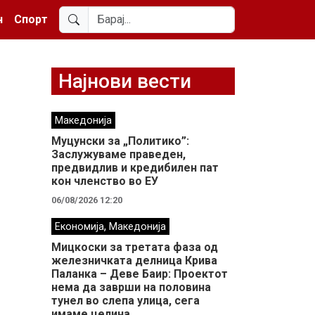
н
Спорт
Најнови вести
Македонија
Муцунски за „Политико”:
Заслужуваме праведен,
предвидлив и кредибилен пат
кон членство во ЕУ
06/08/2026 12:20
,
Економија
Македонија
Мицкоски за третата фаза од
железничката делница Крива
Паланка – Деве Баир: Проектот
нема да заврши на половина
тунел во слепа улица, сега
имаме целина