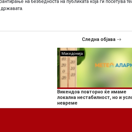
арантирање на безбедноста на публиката која ги посетува те
 државата.
Следна објава
Македонија
Викендов повторно ќе имаме
локална нестабилност, но и усл
невреме