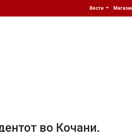
Вести
Магази
дентот во Кочани,