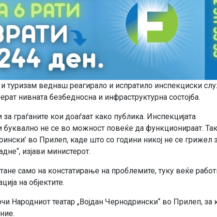
 и туризам веднаш реагирало и испратило инспекциски сл
верат нивната безбедносна и инфраструктурна состојба.
и за граѓаните кои доаѓаат како публика. Инспекцијата
и буквално не се во можност повеќе да функционираат. Та
рински’ во Прилеп, каде што со години никој не се грижел 
адне“, изјави министерот.
тане само на констатирање на проблемите, туку веќе работ
ција на објектите.
чи Народниот театар „Војдан Чернодрински“ во Прилеп, за к
ние.