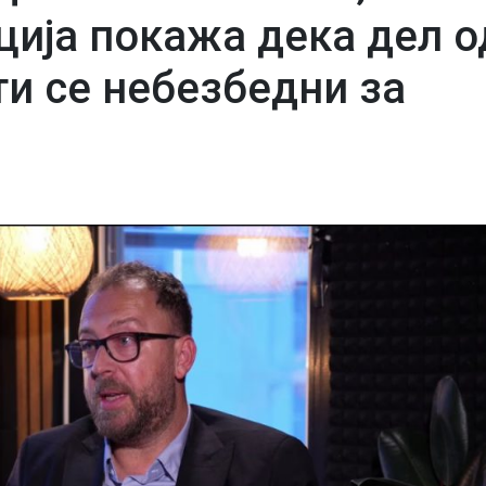
ција покажа дека дел о
ти се небезбедни за