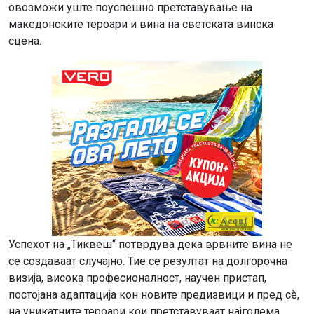
овозможи уште поуспешно претставување на
македонските тероари и вина на светската винска
сцена.
Успехот на „Тиквеш“ потврдува дека врвните вина не
се создаваат случајно. Тие се резултат на долгорочна
визија, висока професионалност, научен пристап,
постојана адаптација кон новите предизвици и пред сè,
на уникатните тероари кои претставуваат најголема