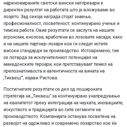
најреномираните светски вински натпревари е
директен резултат на работата што ја вложуваме во
лозјето. Зад секоја награда стојат знаење,
професионалност, посветеност, континуирано учење и
тимска работа. Овие резултати се заслуга на нашите
агрономи, енолози, вработени во лозовите насади, како
и на нашите партнер-лозари кои ги следат истите
високи стандарди за производство. Истовремено, тие
се потврда за исклучителниот потенцијал на
македонските тероари, кои претставуваат темел на
препознатливоста и автентичноста на вината на
,Тиквеш’“, изјави Ристова.
Постигнатите резултати се дел од пошироката
стратегија на „Тиквеш“ за континуирано унапредување
на квалитетот преку интеграција на науката, иновациите,
искуството и традицијата во сите сегменти на
производството. Компанијата останува посветена на
развојот на одржливо и современо лозарство кое ќе