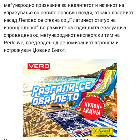
меѓународно признание за квалитетот и начинот на
управување со своите лозови насади, откако лозовиот
насад Лепово се стекна со „Платинест статус на
извонредност“ во рамките на годишната евалуација
спроведена од меѓународниот експертски тим на
Perleuve, предводен од реномираниот агроном и
истражувач Џовани Бигот.