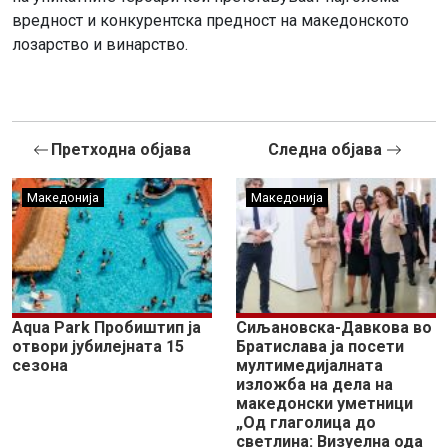
вредност и конкурентска предност на македонското
лозарство и винарство.
Претходна објава
Следна објава
Македонија
Македонија
Aqua Park Пробиштип ја
Сиљановска-Давкова во
отвори јубилејната 15
Братислава ја посети
сезона
мултимедијалната
изложба на дела на
македонски уметници
„Од глаголица до
светлина: Визуелна ода