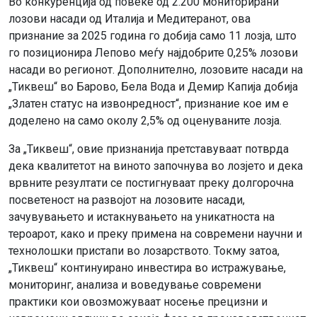
Во конкуренција од повеќе од 2.200 мониторирани
лозови насади од Италија и Медитеранот, ова
признание за 2025 година го добија само 11 лозја, што
го позиционира Лепово меѓу најдобрите 0,25% лозови
насади во регионот. Дополнително, лозовите насади на
„Тиквеш“ во Барово, Бела Вода и Демир Капија добија
„Златен статус на извонредност“, признание кое им е
доделено на само околу 2,5% од оценуваните лозја.
За „Тиквеш“, овие признанија претставуваат потврда
дека квалитетот на виното започнува во лозјето и дека
врвните резултати се постигнуваат преку долгорочна
посветеност на развојот на лозовите насади,
зачувувањето и истакнувањето на уникатноста на
тероарот, како и преку примена на современи научни и
технолошки пристапи во лозарството. Токму затоа,
„Тиквеш“ континуирано инвестира во истражување,
мониторинг, анализа и воведување современи
практики кои овозможуваат носење прецизни и