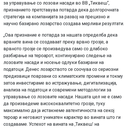
за управување со лозови насади во ВВ „Тиквеш“,
признанието претставува потврда дека долгорочната
стратегија на компанијата за развој на прецизно и
научно базирано лозарство создава мерливи резултати.
„Ова признание е потврда за нашата определба дека
врвните вина се создаваат преку врвно грозје, а
врвното грозје се произведува само со длабоко
разбирање на тероарот, континуирано следење на
лозовите насади и носење одлуки базирани на
податоци. Денес лозарството се соочува со сериозни
предизвици поврзани со климатските промени и токму
затоа инвестираме во истражување, дигитализација,
анализа на податоци и современи методологии за
управување со лозовите насади. Нашата цел не е само
да произведеме висококвалитетно грозје, туку
максимално да ја истакнеме автентичноста на секој
тероар и неговиот уникатен карактер во вината што ги
создаваме. Успехот на вината на ,Тиквеш’ на