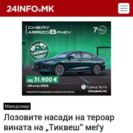
Skip to main content
Македонија
Лозовите насади на тероар
вината на „Тиквеш“ меѓу