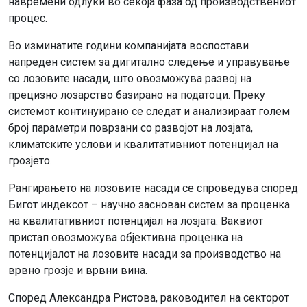
навремени одлуки во секоја фаза од производствениот
процес.
Во изминатите години компанијата воспостави
напреден систем за дигитално следење и управување
со лозовите насади, што овозможува развој на
прецизно лозарство базирано на податоци. Преку
системот континуирано се следат и анализираат голем
број параметри поврзани со развојот на лозјата,
климатските услови и квалитативниот потенцијал на
грозјето.
Рангирањето на лозовите насади се спроведува според
Бигот индексот – научно заснован систем за проценка
на квалитативниот потенцијал на лозјата. Ваквиот
пристап овозможува објективна проценка на
потенцијалот на лозовите насади за производство на
врвно грозје и врвни вина.
Според Александра Ристова, раководител на секторот