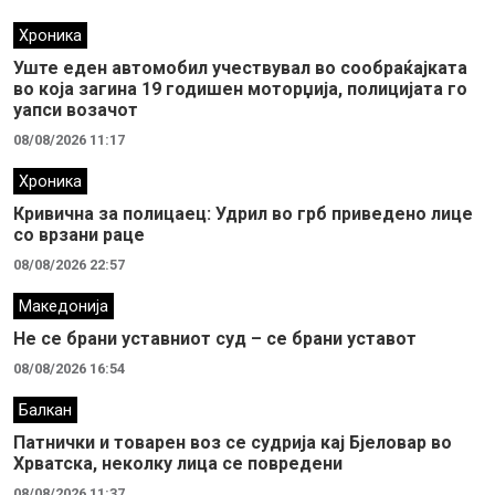
Хроника
Уште еден автомобил учествувал во сообраќајката
во која загина 19 годишен моторџија, полицијата го
уапси возачот
08/08/2026 11:17
Хроника
Кривична за полицаец: Удрил во грб приведено лице
со врзани раце
08/08/2026 22:57
Македонија
Не се брани уставниот суд – се брани уставот
08/08/2026 16:54
Балкан
Патнички и товарен воз се судрија кај Бјеловар во
Хрватска, неколку лица се повредени
08/08/2026 11:37