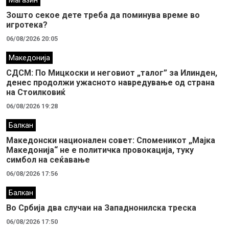
Магазин
Зошто секое дете треба да поминува време во
игротека?
06/08/2026 20:05
Македонија
СДСМ: По Мицкоски и неговиот „талог” за Илинден,
денес продолжи ужасното навредување од страна
на Стоилковиќ
06/08/2026 19:28
Балкан
Македонски национален совет: Споменикот „Мајка
Македонија“ не е политичка провокација, туку
симбол на сеќавање
06/08/2026 17:56
Балкан
Во Србија два случaи на Западнонилска треска
06/08/2026 17:50