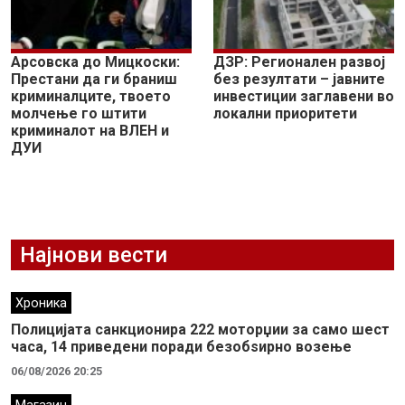
Арсовска до Мицкоски:
ДЗР: Регионален развој
Престани да ги браниш
без резултати – јавните
криминалците, твоето
инвестиции заглавени во
молчење го штити
локални приоритети
криминалот на ВЛЕН и
ДУИ
Најнови вести
Хроника
Полицијата санкционира 222 моторџии за само шест
часа, 14 приведени поради безобѕирно возење
06/08/2026 20:25