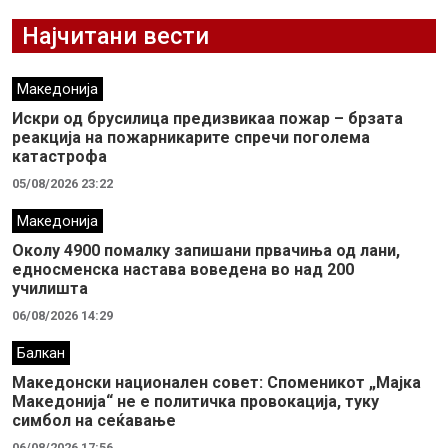
Најчитани вести
Македонија
Искри од брусилица предизвикаа пожар – брзата
реакција на пожарникарите спречи поголема
катастрофа
05/08/2026 23:22
Македонија
Околу 4900 помалку запишани првачиња од лани,
едносменска настава воведена во над 200
училишта
06/08/2026 14:29
Балкан
Македонски национален совет: Споменикот „Мајка
Македонија“ не е политичка провокација, туку
симбол на сеќавање
06/08/2026 17:56