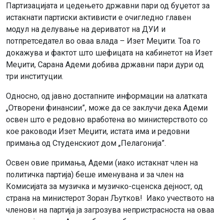
Партизацијата и цедењето државни пари од буџетот за
истакнати партиски активисти е очигледно главен
модул на делување на дериватот на ДУИ и
потпретседател во оваа влада – Изет Меџити. Тоа го
докажува и фактот што шефицата на кабинетот на Изет
Меџити, Сарана Адеми добива државни пари дури од
три институции.
Односно, од јавно достапните информации на алатката
„Отворени финансии”, може да се заклучи дека Адеми
освен што е редовно вработена во министерството со
кое раководи Изет Меџити, истата има и редовни
примања од Студенскиот дом „Пелагонија”.
Освен овие примања, Адеми (иако истакнат член на
политичка партија) беше именувана и за член на
Комисијата за музичка и музичко-сценска дејност, од
страна на министерот Зоран Љутков! Иако учеството на
членови на партија ја загрозува непристрасноста на оваа