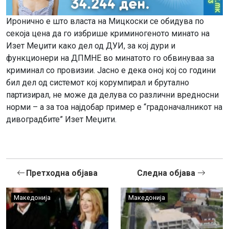
Иронично е што власта на Мицкоски се обидува по
секоја цена да го избрише криминогеното минато на
Изет Меџити како дел од ДУИ, за кој дури и
функционери на ДПМНЕ во минатото го обвинуваа за
криминал со провизии. Јасно е дека оној кој со години
бил дел од системот кој корумпирал и брутално
партизирал, не може да делува со различни вредносни
норми – а за тоа најдобар пример е “градоначалникот на
дивоградбите” Изет Меџити.
Претходна објава
Следна објава
Македонија
Македонија