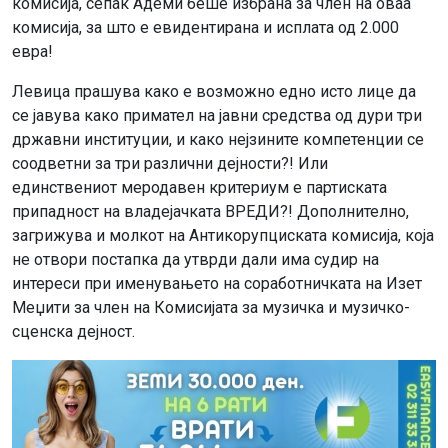
комисија, сепак Адеми беше избрана за член на оваа
комисија, за што е евидентирана и исплата од 2.000
евра!
Левица прашува како е возможно едно исто лице да
се јавува како примател на јавни средства од дури три
државни институции, и како нејзините компетенции се
соодветни за три различни дејности?! Или
единствениот меродавен критериум е партиската
припадност на владејачката ВРЕДИ?! Дополнително,
загрижува и молкот на Антикорупциската комисија, која
не отвори постапка да утврди дали има судир на
интереси при именувањето на соработничката на Изет
Меџити за член на Комисијата за музичка и музичко-
сценска дејност.