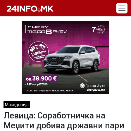
Skip to main content
Македонија
Левица: Соработничка на
Меџити добива државни пари