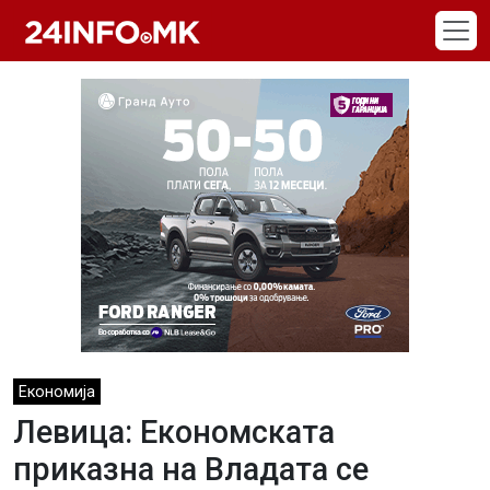
Skip to main content
Економија
Левица: Економската
приказна на Владата се