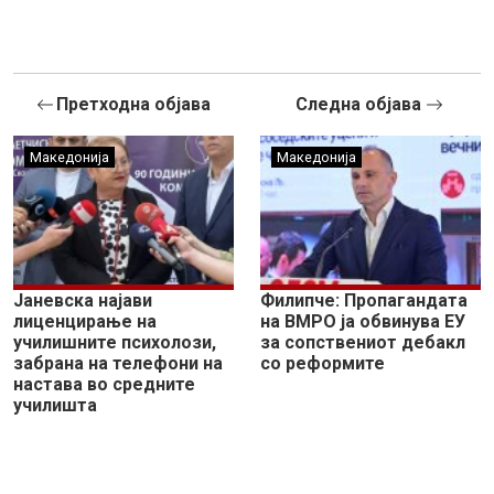
Претходна објава
Следна објава
Македонија
Македонија
Јаневска најави
Филипче: Пропагандата
лиценцирање на
на ВМРО ја обвинува ЕУ
училишните психолози,
за сопствениот дебакл
забрана на телефони на
со реформите
настава во средните
училишта