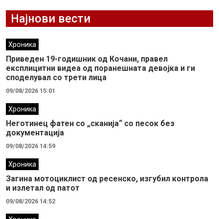
Најнови вести
Хроника
Приведен 19-годишник од Кочани, правел
експлицитни видеа од поранешната девојка и ги
споделувал со трети лица
09/08/2026 15:01
Хроника
Неготинец фатен со „сканија“ со песок без
документација
09/08/2026 14:59
Хроника
Загина мотоциклист од ресенско, изгубил контрола
и излетал од патот
09/08/2026 14:52