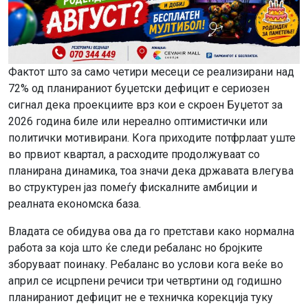
Фактот што за само четири месеци се реализирани над
72% од планираниот буџетски дефицит е сериозен
сигнал дека проекциите врз кои е скроен Буџетот за
2026 година биле или нереално оптимистички или
политички мотивирани. Кога приходите потфрлаат уште
во првиот квартал, а расходите продолжуваат со
планирана динамика, тоа значи дека државата влегува
во структурен јаз помеѓу фискалните амбиции и
реалната економска база.
Владата се обидува ова да го претстави како нормална
работа за која што ќе следи ребаланс но бројките
зборуваат поинаку. Ребаланс во услови кога веќе во
април се исцрпени речиси три четвртини од годишно
планираниот дефицит не е техничка корекција туку