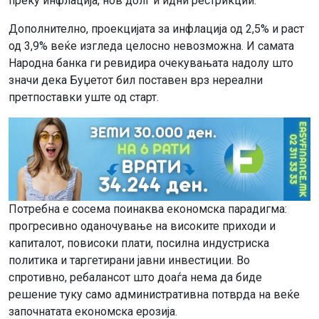
преку инфлација, нов долг и идни рестрикции.
Дополнително, проекцијата за инфлација од 2,5% и раст
од 3,9% веќе изгледа целосно невозможна. И самата
Народна банка ги ревидира очекувањата надолу што
значи дека Буџетот бил поставен врз нереални
претпоставки уште од старт.
Потребна е сосема поинаква економска парадигма:
прогресивно оданочување на високите приходи и
капиталот, повисоки плати, посилна индустриска
политика и таргетирани јавни инвестиции. Во
спротивно, ребалансот што доаѓа нема да биде
решение туку само административна потврда на веќе
започнатата економска ерозија.