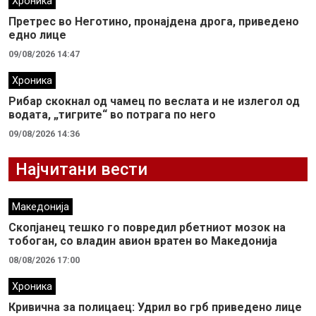
Хроника
Претрес во Неготино, пронајдена дрога, приведено
едно лице
09/08/2026 14:47
Хроника
Рибар скокнал од чамец по веслата и не излегол од
водата, „тигрите“ во потрага по него
09/08/2026 14:36
Најчитани вести
Македонија
Скопјанец тешко го повредил рбетниот мозок на
тобоган, со владин авион вратен во Македонија
08/08/2026 17:00
Хроника
Кривична за полицаец: Удрил во грб приведено лице