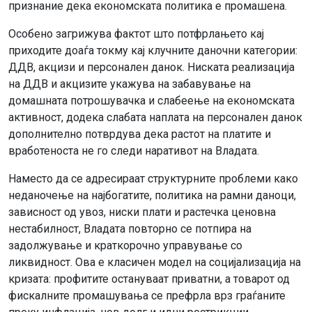
признание дека економската политика е промашена.
Особено загрижува фактот што потфрлањето кај
приходите доаѓа токму кај клучните даночни категории:
ДДВ, акцизи и персонален данок. Ниската реализација
на ДДВ и акцизите укажува на забавување на
домашната потрошувачка и слабеење на економската
активност, додека слабата наплата на персонален данок
дополнително потврдува дека растот на платите и
вработеноста не го следи наративот на Владата.
Наместо да се адресираат структурните проблеми како
неданочење на најбогатите, политика на рамни даноци,
зависност од увоз, ниски плати и растечка ценовна
нестабилност, Владата повторно се потпира на
задолжување и краткорочно управување со
ликвидност. Ова е класичен модел на социјализација на
кризата: профитите остануваат приватни, а товарот од
фискалните промашувања се префрла врз граѓаните