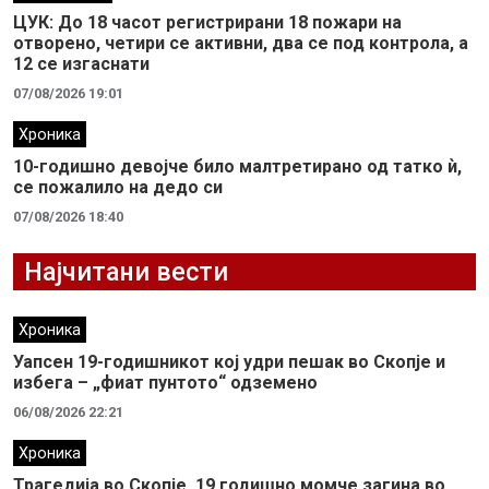
ЦУК: До 18 часот регистрирани 18 пожари на
отворено, четири се активни, два се под контрола, а
12 се изгаснати
07/08/2026 19:01
Хроника
10-годишно девојче било малтретирано од татко ѝ,
се пожалило на дедо си
07/08/2026 18:40
Најчитани вести
Хроника
Уапсен 19-годишникот кој удри пешак во Скопје и
избега – „фиат пунтото“ одземено
06/08/2026 22:21
Хроника
Трагедија во Скопје, 19 годишно момче загина во