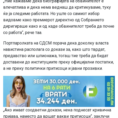
„Ние кажавме дека биографијата на обвинителот е
впечатлива и дека нема веднаш да критикуваме, туку
ќе ја следиме работата. Но уште со самиот избор
видовме како премиерот директно од Собранието
диригираше како и од каде обвинителот треба да почне
со работа“, рече таа.
Портпаролката на СДСМ порача дека доколку власта
навистина располага со докази за, како што тврдат,
предавство или шпионажа, тогаш тие треба да бидат
доставени до институциите преку официјални постапки,
а не преку политички притисоци и јавни прозивки.
„Ако имаат соодветни докази, нека поднесат кривична
пријава, наместо да вршат вакви притисоци“, заклучи