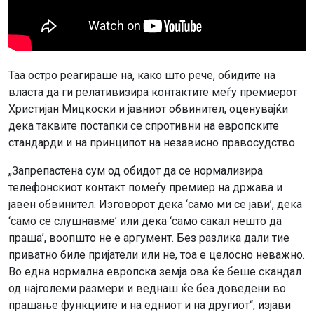
Таа остро реагираше на, како што рече, обидите на
власта да ги релативизира контактите меѓу премиерот
Христијан Мицкоски и јавниот обвинител, оценувајќи
дека таквите постапки се спротивни на европските
стандарди и на принципот на независно правосудство.
„Запрепастена сум од обидот да се нормализира
телефонскиот контакт помеѓу премиер на држава и
јавен обвинител. Изговорот дека ‘само ми се јави’, дека
‘само се слушнавме’ или дека ‘само сакал нешто да
праша’, воопшто не е аргумент. Без разлика дали тие
приватно биле пријатели или не, тоа е целосно неважно.
Во една нормална европска земја ова ќе беше скандал
од најголеми размери и веднаш ќе беа доведени во
прашање функциите и на едниот и на другиот“, изјави