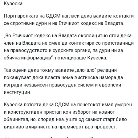
Кузеска.
Портпаролката на СДСМ нагласи дека ваквите контакти
се спротивни дури и на Етичкиот кодекс на Владата.
„Во Етичкиот кодекс на Владата експлицитно стои дека
член на Владата не смее да контактира со претставници
на правосудството и судските органи, па дури ни за
обична информација“, потенцираше Кузеска.
Таа оцени дека токму ваквите „ало-ало“ релации
покажуваат дека власта нема вистинска намера да
изгради независен правосуден систем и европски
институции.
Кузеска потсети дека СДСМ на почетокот имал умерен
и конструктивен пристап кон изборот на новиот
обвинител, но, според неа, уште од самиот старт било
видливо влијанието на премиерот врз процесот.