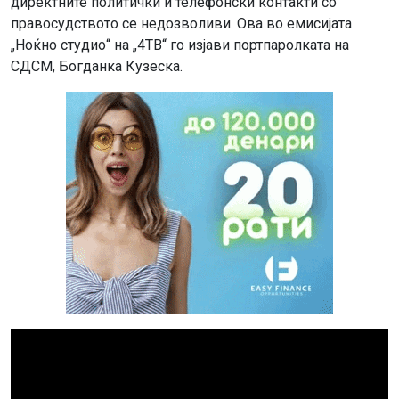
директните политички и телефонски контакти со
правосудството се недозволиви. Ова во емисијата
„Ноќно студио“ на „4ТВ“ го изјави портпаролката на
СДСМ, Богданка Кузеска.