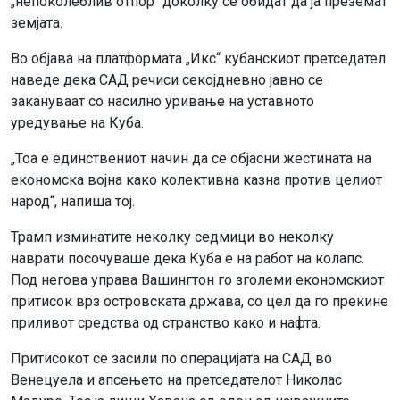
„непоколеблив отпор“ доколку се обидат да ја преземат
земјата.
Во објава на платформата „Икс“ кубанскиот претседател
наведе дека САД речиси секојдневно јавно се
закануваат со насилно уривање на уставното
уредување на Куба.
„Тоа е единствениот начин да се објасни жестината на
економска војна како колективна казна против целиот
народ“, напиша тој.
Трамп изминатите неколку седмици во неколку
наврати посочуваше дека Куба е на работ на колапс.
Под негова управа Вашингтон го зголеми економскиот
притисок врз островската држава, со цел да го прекине
приливот средства од странство како и нафта.
Притисокот се засили по операцијата на САД во
Венецуела и апсењето на претседателот Николас