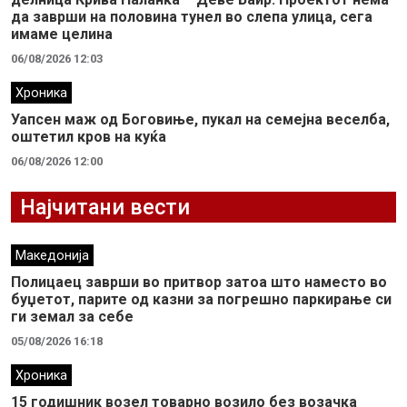
да заврши на половина тунел во слепа улица, сега
имаме целина
06/08/2026 12:03
Хроника
Уапсен маж од Боговиње, пукал на семејна веселба,
оштетил кров на куќа
06/08/2026 12:00
Најчитани вести
Македонија
Полицаец заврши во притвор затоа што наместо во
буџетот, парите од казни за погрешно паркирање си
ги земал за себе
05/08/2026 16:18
Хроника
15 годишник возел товарно возило без возачка