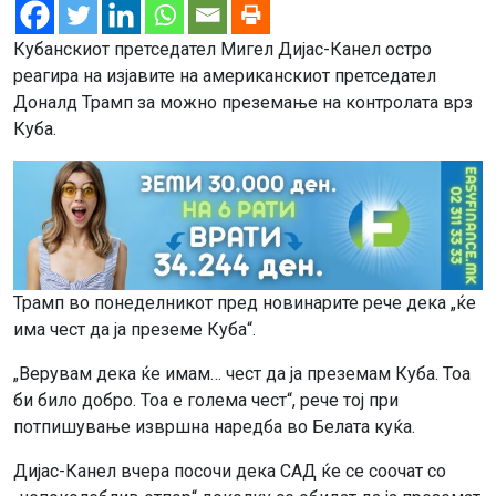
Кубанскиот претседател Мигел Дијас-Канел остро
реагира на изјавите на американскиот претседател
Доналд Трамп за можно преземање на контролата врз
Куба.
Трамп во понеделникот пред новинарите рече дека „ќе
има чест да ја преземе Куба“.
„Верувам дека ќе имам… чест да ја преземам Куба. Тоа
би било добро. Тоа е голема чест“, рече тој при
потпишување извршна наредба во Белата куќа.
Дијас-Канел вчера посочи дека САД ќе се соочат со