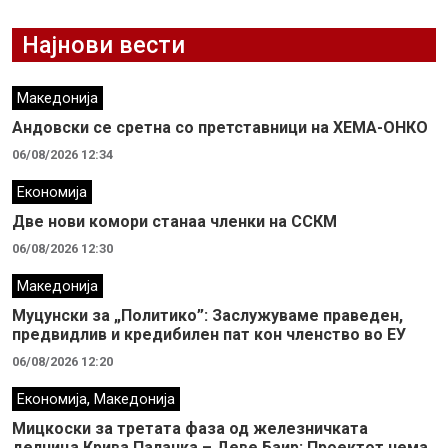
Најнови вести
Македонија
Андовски се сретна со претставници на ХЕМА-ОНКО
06/08/2026 12:34
Економија
Две нови комори станаа членки на ССКМ
06/08/2026 12:30
Македонија
Муцунски за „Политико”: Заслужуваме праведен,
предвидлив и кредибилен пат кон членство во ЕУ
06/08/2026 12:20
,
Економија
Македонија
Мицкоски за третата фаза од железничката
делница Крива Паланка – Деве Баир: Проектот нема