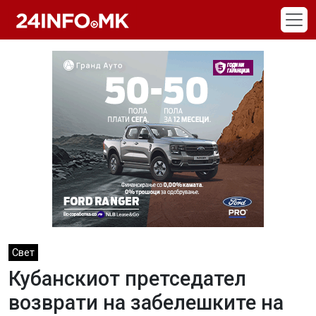
Skip to main content
Свет
Кубанскиот претседател
возврати на забелешките на