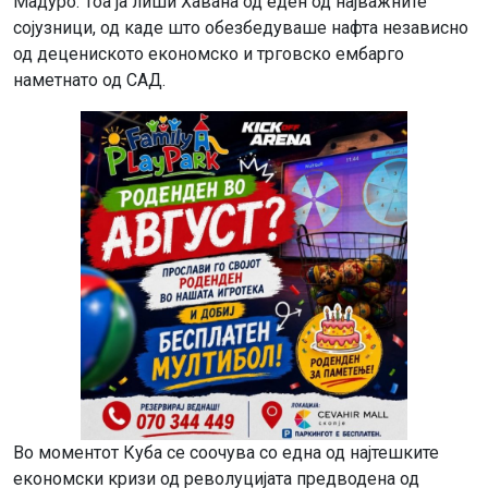
Мадуро. Тоа ја лиши Хавана од еден од најважните
сојузници, од каде што обезбедуваше нафта независно
од децениското економско и трговско ембарго
наметнато од САД.
Во моментот Куба се соочува со една од најтешките
економски кризи од револуцијата предводена од