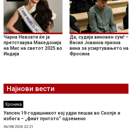
Чарна Невзати ќе ја
Да, судија виновен сум! –
претставува Македонија
Васил Јованов призна
на Мис на светот 2025 во
вина за усмртувањето на
Индија
Фросина
Најнови вести
Хроника
Уапсен 19-годишникот кој удри пешак во Скопје и
избега – „фиат пунтото“ одземено
06/08/2026 22:21