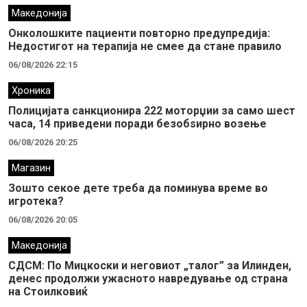
Македонија
Онколошките пациенти повторно предупредија:
Недостигот на терапија не смее да стане правило
06/08/2026 22:15
Хроника
Полицијата санкционира 222 моторџии за само шест
часа, 14 приведени поради безобѕирно возење
06/08/2026 20:25
Магазин
Зошто секое дете треба да поминува време во
игротека?
06/08/2026 20:05
Македонија
СДСМ: По Мицкоски и неговиот „талог” за Илинден,
денес продолжи ужасното навредување од страна
на Стоилковиќ