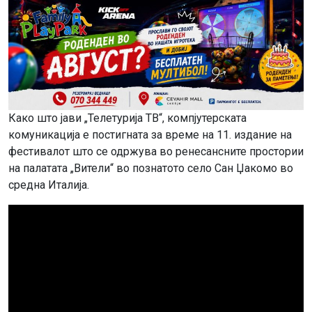
Како што јави „Телетурија ТВ“, компјутерската
комуникација е постигната за време на 11. издание на
фестивалот што се одржува во ренесансните простории
на палатата „Вители“ во познатото село Сан Џакомо во
средна Италија.