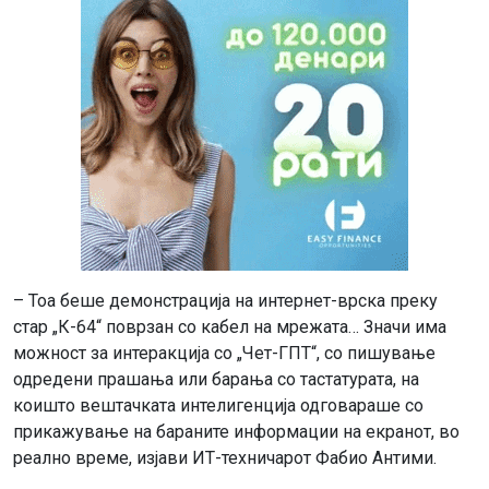
– Тоа беше демонстрација на интернет-врска преку
стар „К-64“ поврзан со кабел на мрежата… Значи има
можност за интеракција со „Чет-ГПТ“, со пишување
одредени прашања или барања со тастатурата, на
коишто вештачката интелигенција одговараше со
прикажување на бараните информации на екранот, во
реално време, изјави ИТ-техничарот Фабио Антими.