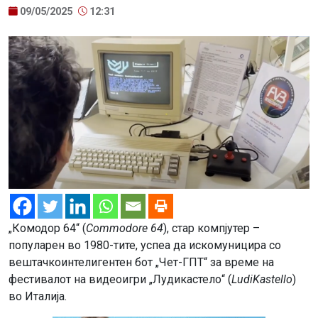
09/05/2025
12:31
„Комодор 64“ (
Commodore 64
), стар компјутер –
популарен во 1980-тите, успеа да искомуницира со
вештачкоинтелигентен бот „Чет-ГПТ“ за време на
фестивалот на видеоигри „Лудикастело“ (
LudiKastello
)
во Италија.