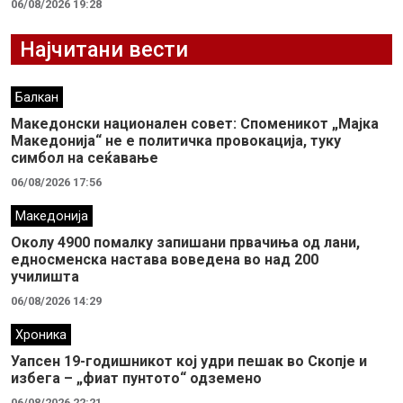
06/08/2026 19:28
Најчитани вести
Балкан
Македонски национален совет: Споменикот „Мајка
Македонија“ не е политичка провокација, туку
симбол на сеќавање
06/08/2026 17:56
Македонија
Околу 4900 помалку запишани првачиња од лани,
едносменска настава воведена во над 200
училишта
06/08/2026 14:29
Хроника
Уапсен 19-годишникот кој удри пешак во Скопје и
избега – „фиат пунтото“ одземено
06/08/2026 22:21