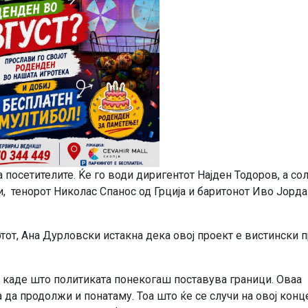
 посетителите. Ќе го води диригентот Најден Тодоров, а со
, тенорот Николас Спанос од Грција и баритонот Иво Јорд
тот, Ана Дурловски истакна дека овој проект е вистински 
 каде што политиката понекогаш поставува граници. Оваа
да продолжи и понатаму. Тоа што ќе се случи на овој конц