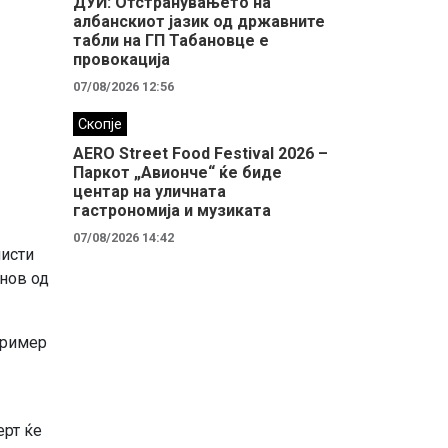
ДУИ: Отстранувањето на
албанскиот јазик од државните
табли на ГП Табановце е
провокација
07/08/2026 12:56
Скопје
AERO Street Food Festival 2026 –
Паркот „Авионче“ ќе биде
центар на уличната
гастрономија и музиката
07/08/2026 14:42
листи
анов од
пример
ерт ќе