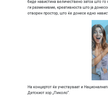
биде навистина величествено затоа што го н
ги разменивме, креативноста што ја донес
отворен простор, што ќе донесе едно нави
На концертот ќе учествуваат и Националната
Детскиот хор „Пиколо“.