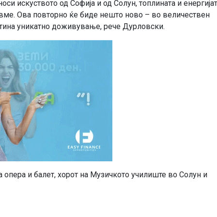
оси искуството од Софија и од Солун, топлината и енергија
овме. Ова повторно ќе биде нешто ново – во величествен
стина уникатно доживување, рече Дурловски.
 опера и балет, хорот на Музичкото училиште во Солун и