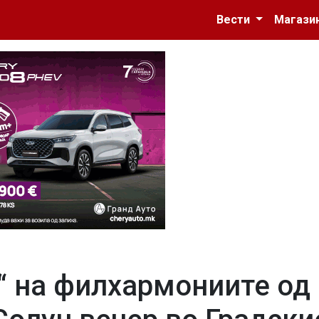
Вести
Магази
“ на филхармониите од