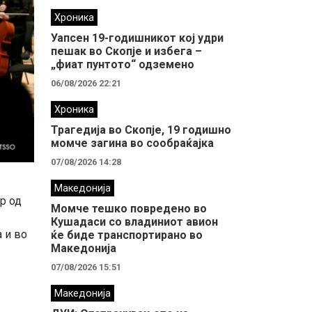
Хроника
Уапсен 19-годишникот кој удри
пешак во Скопје и избега –
„фиат пунтото“ одземено
06/08/2026 22:21
Хроника
Трагедија во Скопје, 19 годишно
момче загина во сообраќајка
07/08/2026 14:28
Македонија
р од
Момче тешко повредено во
Кушадаси со владиниот авион
 и во
ќе биде транспортирано во
Македонија
07/08/2026 15:51
Македонија