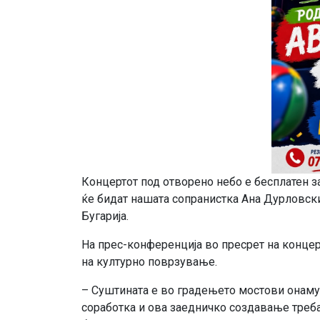
Концертот под отворено небо е бесплатен за
ќе бидат нашата сопранистка Ана Дурловски
Бугарија.
На прес-конференција во пресрет на концер
на културно поврзување.
– Суштината е во градењето мостови онаму
соработка и ова заедничко создавање треба 