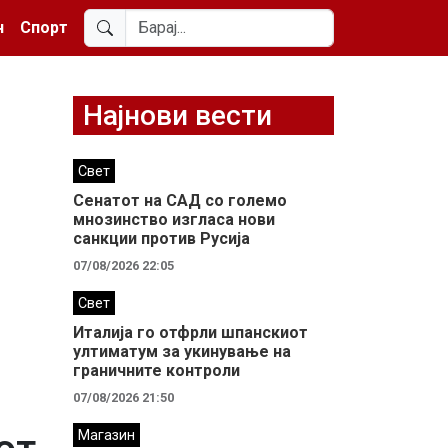
н
Спорт
Најнови вести
Свет
Сенатот на САД со големо
мнозинство изгласа нови
санкции против Русија
07/08/2026 22:05
Свет
Италија го отфрли шпанскиот
ултиматум за укинување на
граничните контроли
07/08/2026 21:50
Магазин