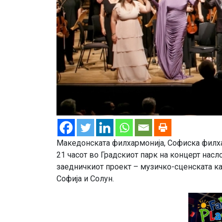
Македонската филхармонија, Софиска филх
21 часот во Градскиот парк на концерт насл
заедничкиот проект – музичко-сценската кан
Софија и Солун.