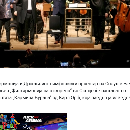
армонија и Државниот симфониски оркестар на Солун вече
овен „Филхармонија на отворено“ во Скопје ќе настапат со
тата „Кармина Бурана“ од Карл Орф, која заедно ја изведоа