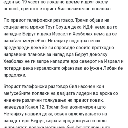
еден во 19 часот по локално време и друг околу
полноќ, при што вториот бил значително понапнат.
По првиот телефонски разговор, Трамп објави на
социјалната мрежа Трут Соушл дека ИДФ нема да го
нападне Бејрут и дека Израел и Хезболах нема да се
напаѓаат меѓусебно. Нетанјаху подоцна сепак
предупреди дека ќе ги спроведе своите претходно
направени планови за напад врз Бејрут доколку
Хезболах не ги запре нападите врз северот на Израел и
потврди дека израелската офанзива во јужен Либан ќе
продолжи.
Вториот телефонски разговор бил насочен кон
меѓусебните поплаки на двајцата лидери во врска со
нивните различни толкувања на првиот повик,
наведува Канал 12. Трамп бил вознемирен што
Нетанјаху најавил дека, освен одложувањето на
нападот врз Бејрут, војната продолжува со полн
интензитет, додека Нетанјаху бил фрустриран што