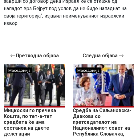
заврши со договор дека Израел ќе се откаже од
нападот врз Бејрут под услов да не биде нападнат на
своја територија“, изјавил неименуваниот израелски
извор.
Претходна објава
Следна објава
Македонија
Македонија
Мицкоски го пречека
Средба на Сиљановска-
Кошта, по тет-а-тет
Давкова со
средбата ќе има
претседателот на
состанок на двете
Националниот совет на
делегации
Република Словачка,