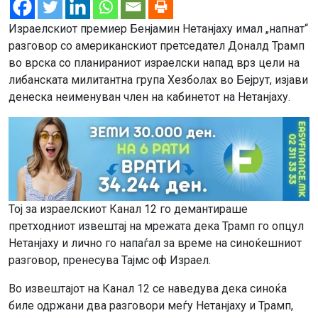
Израелскиот премиер Бенјамин Нетанјаху имал „напнат“
разговор со американскиот претседател Доналд Трамп
во врска со планираниот израелски напад врз цели на
либанската милитантна група Хезболах во Бејрут, изјави
денеска неименуван член на кабинетот на Нетанјаху.
Тој за израелскиот Канал 12 го демантираше
претходниот извештај на мрежата дека Трамп го опцул
Нетанјаху и лично го напаѓал за време на синоќешниот
разговор, пренесува Тајмс оф Израел.
Во извештајот на Канал 12 се наведува дека синоќа
биле одржани два разговори меѓу Нетанјаху и Трамп,