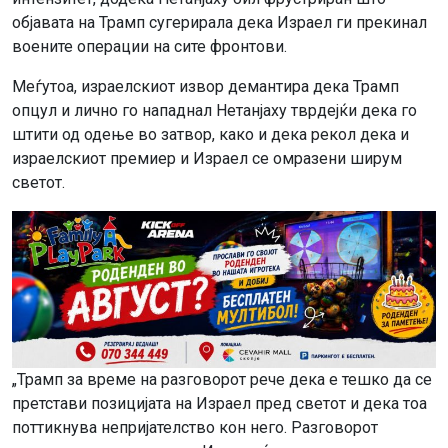
објавата на Трамп сугерирала дека Израел ги прекинал
воените операции на сите фронтови.
Меѓутоа, израелскиот извор демантира дека Трамп
опцул и лично го нападнал Нетанјаху тврдејќи дека го
штити од одење во затвор, како и дека рекол дека и
израелскиот премиер и Израел се омразени ширум
светот.
„Трамп за време на разговорот рече дека е тешко да се
претстави позицијата на Израел пред светот и дека тоа
поттикнува непријателство кон него. Разговорот