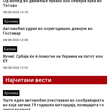
Од мопед во движење пукано кон семејна куќа во
Тетово
08/08/2026 14:18
Хроника
Автомобил удрил во осумгодишно девојче во
Гостивар
08/08/2026 14:08
Балкан
Вучиќ: Србија ќе ѝ помогне на Украина на патот кон
ЕУ
08/08/2026 13:50
Најчитани вести
Хроника
Уште еден автомобил учествувал во сообраќајката
во која загина 19 годишен моторџија, полицијата го
уапси возачот