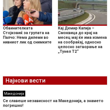
Обвинителката
Кај Демир Капија –
Стојковиќ за групата на
Смоквица до крај на
Палчо: Нема дилеми во
месец мај ќе има измена
нивниот лик од снимките
на сообраќај, односно
целосно затворање на
„Тунел Т2“
Најнови вести
Македонија
Се славеше независност на Македонија, а знамето
погрешно!