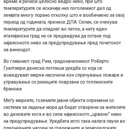
време и речиси целосно ведро небо, при што
температурите се искачија низ поголемиот дел од
земјата многу порано отколку што е вообичаено за овој
период од годината, пренесе ДПА. Сепак, се очекува
температурите да опаднат во петок, а ниту еден
италијански град не се предвидува да остане под
највисокото ниво на предупредување пред почетокот
на викендот.
Во главниот град Рим, градоначалникот Роберто
Гуалтиери денеска потпиша уредба со која се
воведуваат мерки насочени кон спречување пожари и
управување со ризиците поврзани со топлинските
бранови.
Меѓу мерките, големите јавни објекти опремени со
системи за ладење мора да бидат отворени за жителите
во деновите кога е во сила највисокото „црвено“ ниво
на предупредување. Уредбата исто така налага паузи во
пладневните часови за градежните и земјоделските