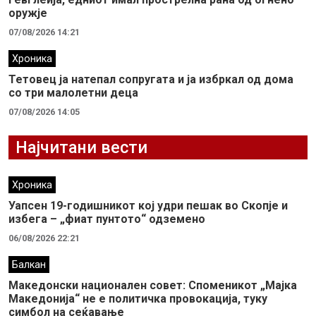
оружје
07/08/2026 14:21
Хроника
Тетовец ја натепал сопругата и ја избркал од дома
со три малолетни деца
07/08/2026 14:05
Најчитани вести
Хроника
Уапсен 19-годишникот кој удри пешак во Скопје и
избега – „фиат пунтото“ одземено
06/08/2026 22:21
Балкан
Македонски национален совет: Споменикот „Мајка
Македонија“ не е политичка провокација, туку
симбол на сеќавање