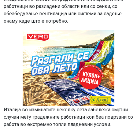
работници во разладени области или со сенки, со
обезбедување вентилација или системи за ладење
онаму каде што е потребно.
Италија во изминатите неколку лета забележа смртни
случаи меѓу градежните работници кои беа поврзани со
работа во екстремно топли пладневни услови.