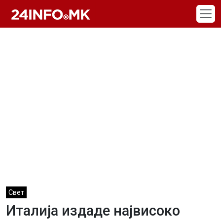
Skip to main content
Свет
Италија издаде највисоко