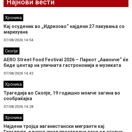
Најнови вести
Хроника
Кај осуденик во „Идризово“ најдени 27 пакувања со
марихуана
07/08/2026 14:54
Скопје
AERO Street Food Festival 2026 – Паркот „Авионче“ ќе
биде центар на уличната гастрономија и музиката
07/08/2026 14:42
Хроника
Трагедија во Скопје, 19 годишно момче загина во
сообраќајка
07/08/2026 14:28
Хроника
Најдени тројца авганистански мигранти кај
Гевглеија, едниот имал прострелна рана од огнено