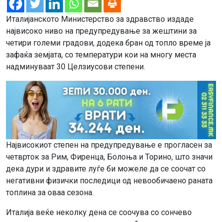
Италијанското Министерство за здравство издаде
највисоко ниво на предупредување за жештини за
четири големи градови, додека бран од топло време ја
зафаќа земјата, со температури кои на многу места
надминуваат 30 Целзиусови степени.
Највисокиот степен на предупредување е прогласен за
четврток за Рим, Фиренца, Болоња и Торино, што значи
дека дури и здравите луѓе би можеле да се соочат со
негативни физички последици од невообичаено раната
топлина за оваа сезона.
Италија веќе неколку дена се соочува со сончево