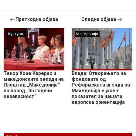
Претходна објава
Следна објава
Култура
Македонија
Тенор Хозе Карерас и
Влада: Отворањето на
македонските ѕвезди на
фондовите од
Плоштад „Македонија“
Реформската агенда за
по повод „35 години
Македонија е јасен
независност“
показател за нашата
европска ориентација