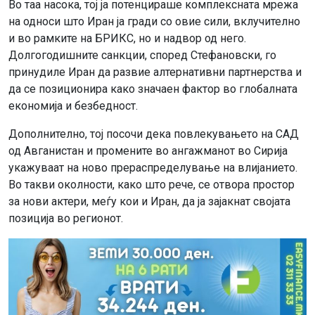
Во таа насока, тој ја потенцираше комплексната мрежа
на односи што Иран ја гради со овие сили, вклучително
и во рамките на БРИКС, но и надвор од него.
Долгогодишните санкции, според Стефановски, го
принудиле Иран да развие алтернативни партнерства и
да се позиционира како значаен фактор во глобалната
економија и безбедност.
Дополнително, тој посочи дека повлекувањето на САД
од Авганистан и промените во ангажманот во Сирија
укажуваат на ново прераспределување на влијанието.
Во такви околности, како што рече, се отвора простор
за нови актери, меѓу кои и Иран, да ја зајакнат својата
позиција во регионот.