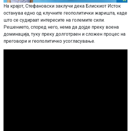
На крајот, Стефановски заклучи дека Блискиот Исток
останува едно од клучните геополитички жаришта, каде
што се судираат интересите на големите сили.
Решението, според него, нема да дојде преку воена
доминација, туку преку долготраен и сложен процес на
преговори и геополитичко усогласување.