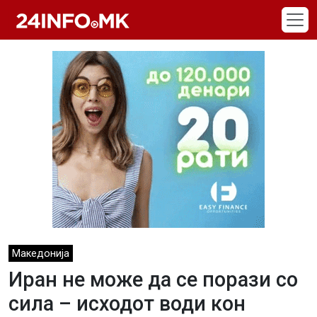
Skip to main content
Македонија
Иран не може да се порази со
сила – исходот води кон