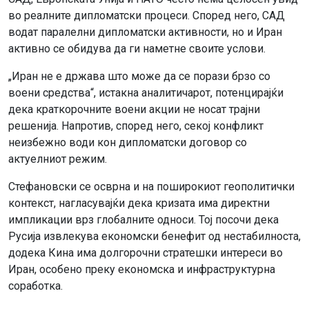
во реалните дипломатски процеси. Според него, САД
водат паралелни дипломатски активности, но и Иран
активно се обидува да ги наметне своите услови.
„Иран не е држава што може да се порази брзо со
воени средства“, истакна аналитичарот, потенцирајќи
дека краткорочните воени акции не носат трајни
решенија. Напротив, според него, секој конфликт
неизбежно води кон дипломатски договор со
актуелниот режим.
Стефановски се осврна и на поширокиот геополитички
контекст, нагласувајќи дека кризата има директни
импликации врз глобалните односи. Тој посочи дека
Русија извлекува економски бенефит од нестабилноста,
додека Кина има долгорочни стратешки интереси во
Иран, особено преку економска и инфраструктурна
соработка.