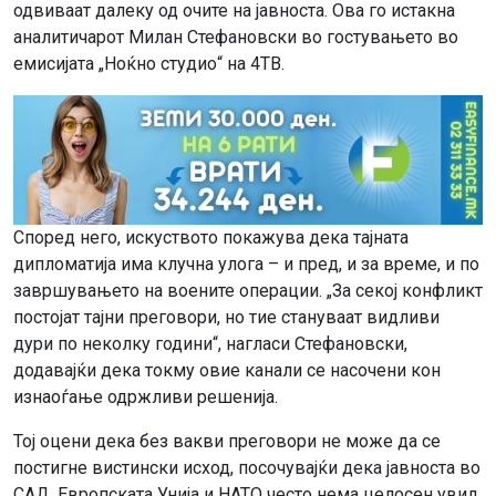
одвиваат далеку од очите на јавноста. Ова го истакна
аналитичарот Милан Стефановски во гостувањето во
емисијата „Ноќно студио“ на 4ТВ.
Според него, искуството покажува дека тајната
дипломатија има клучна улога – и пред, и за време, и по
завршувањето на воените операции. „За секој конфликт
постојат тајни преговори, но тие стануваат видливи
дури по неколку години“, нагласи Стефановски,
додавајќи дека токму овие канали се насочени кон
изнаоѓање одржливи решенија.
Тој оцени дека без вакви преговори не може да се
постигне вистински исход, посочувајќи дека јавноста во
САД, Европската Унија и НАТО често нема целосен увид