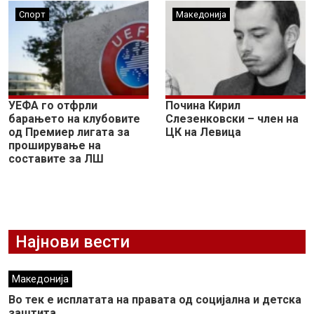
Спорт
Македонија
УЕФА го отфрли
Почина Кирил
барањето на клубовите
Слезенковски – член на
од Премиер лигата за
ЦК на Левица
проширување на
составите за ЛШ
Најнови вести
Македонија
Во тек е исплатата на правата од социјална и детска
заштита