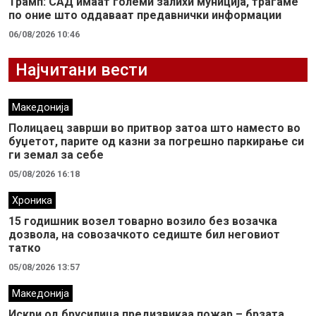
Трамп: САД имаат големи залихи муниција, трагаме
по оние што оддаваат предавнички информации
06/08/2026 10:46
Најчитани вести
Македонија
Полицаец заврши во притвор затоа што наместо во
буџетот, парите од казни за погрешно паркирање си
ги земал за себе
05/08/2026 16:18
Хроника
15 годишник возел товарно возило без возачка
дозвола, на совозачкото седиште бил неговиот
татко
05/08/2026 13:57
Македонија
Искри од брусилица предизвикаа пожар – брзата