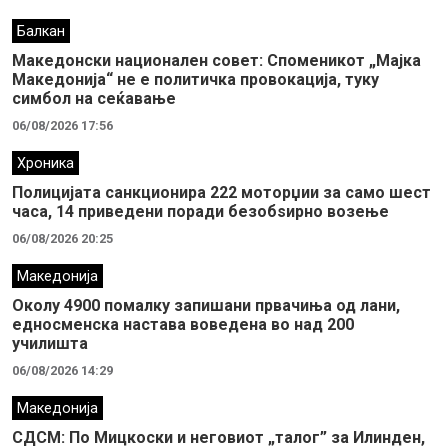
Балкан
Македонски национален совет: Споменикот „Мајка
Македонија“ не е политичка провокација, туку
симбол на сеќавање
06/08/2026 17:56
Хроника
Полицијата санкционира 222 моторџии за само шест
часа, 14 приведени поради безобѕирно возење
06/08/2026 20:25
Македонија
Околу 4900 помалку запишани првачиња од лани,
едносменска настава воведена во над 200
училишта
06/08/2026 14:29
Македонија
СДСМ: По Мицкоски и неговиот „талог” за Илинден,