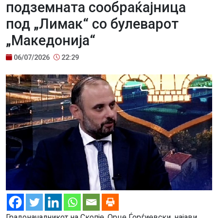
подземната сообраќајница
под „Лимак“ со булеварот
„Македонија“
06/07/2026
22:29
Градоначалникот на Скопје, Орце Ѓорѓиевски, најави