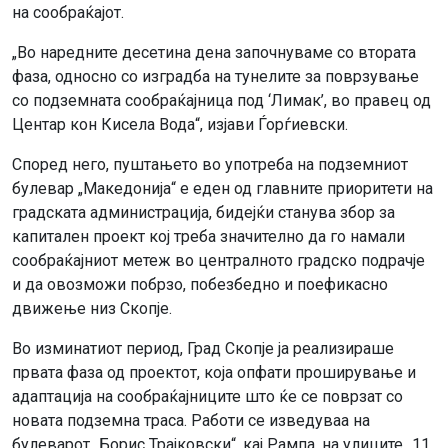
на сообраќајот.
„Во наредните десетина дена започнуваме со втората
фаза, односно со изградба на тунелите за поврзување
со подземната сообраќајница под ‘Лимак’, во правец од
Центар кон Кисела Вода“, изјави Ѓорѓиевски.
Според него, пуштањето во употреба на подземниот
булевар „Македонија“ е еден од главните приоритети на
градската администрација, бидејќи станува збор за
капитален проект кој треба значително да го намали
сообраќајниот метеж во централното градско подрачје
и да овозможи побрзо, побезбедно и поефикасно
движење низ Скопје.
Во изминатиот период, Град Скопје ја реализираше
првата фаза од проектот, која опфати проширување и
адаптација на сообраќајниците што ќе се поврзат со
новата подземна траса. Работи се изведуваа на
булеварот „Борис Трајковски“, кај Рампа, на улиците „11