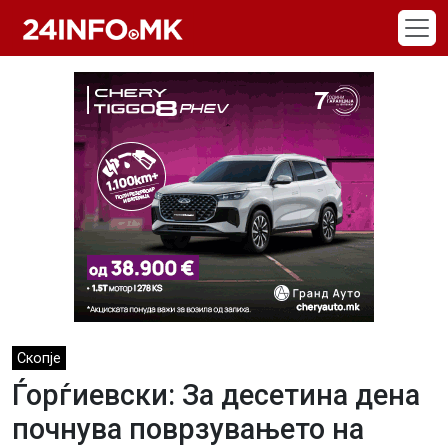
Skip to main content
Скопје
Ѓорѓиевски: За десетина дена
почнува поврзувањето на