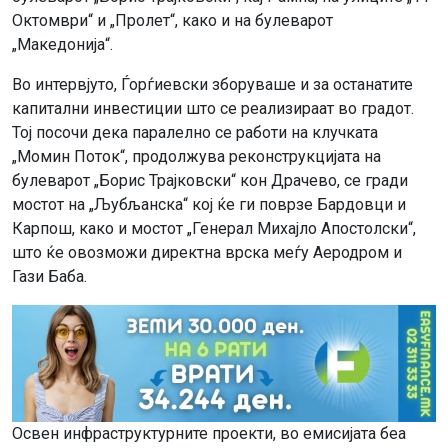
Октомври“ и „Пролет“, како и на булеварот
„Македонија“.
Во интервјуто, Ѓорѓиевски зборуваше и за останатите
капитални инвестиции што се реализираат во градот.
Тој посочи дека паралелно се работи на клучката
„Момин Поток“, продолжува реконструкцијата на
булеварот „Борис Трајковски“ кон Драчево, се гради
мостот на „Љубљанска“ кој ќе ги поврзе Бардовци и
Карпош, како и мостот „Генерал Михајло Апостолски“,
што ќе овозможи директна врска меѓу Аеродром и
Гази Баба.
Освен инфраструктурните проекти, во емисијата беа