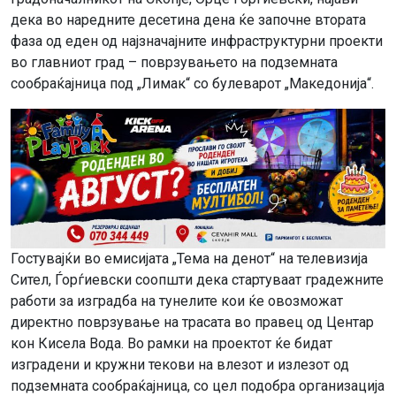
дека во наредните десетина дена ќе започне втората
фаза од еден од најзначајните инфраструктурни проекти
во главниот град – поврзувањето на подземната
сообраќајница под „Лимак“ со булеварот „Македонија“.
Гостувајќи во емисијата „Тема на денот“ на телевизија
Сител, Ѓорѓиевски соопшти дека стартуваат градежните
работи за изградба на тунелите кои ќе овозможат
директно поврзување на трасата во правец од Центар
кон Кисела Вода. Во рамки на проектот ќе бидат
изградени и кружни текови на влезот и излезот од
подземната сообраќајница, со цел подобра организација