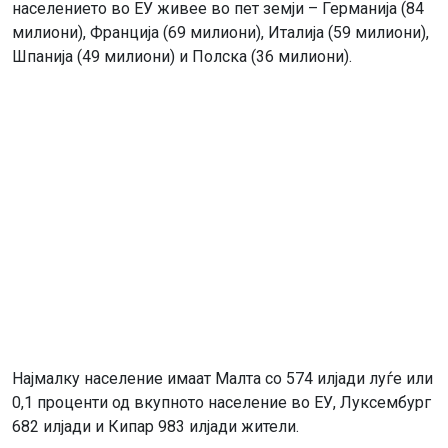
населението во ЕУ живее во пет земји – Германија (84
милиони), Франција (69 милиони), Италија (59 милиони),
Шпанија (49 милиони) и Полска (36 милиони).
Најмалку население имаат Малта со 574 илјади луѓе или
0,1 проценти од вкупното население во ЕУ, Луксембург
682 илјади и Кипар 983 илјади жители.