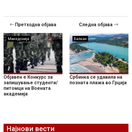
Претходна објава
Следна објава
Македонија
Балкан
Објавен е Конкурс за
Србинка се удавила на
запишување студенти/
позната плажа во Грција
питомци на Воената
академија
Најнови вести