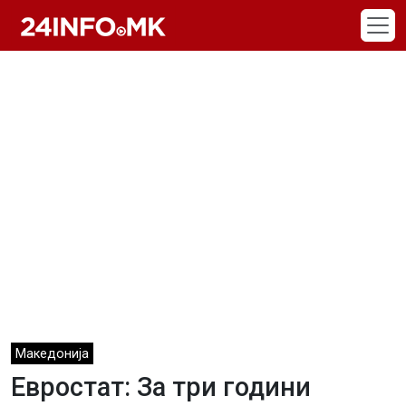
Skip to main content
Македонија
Евростат: За три години