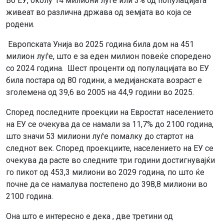
Во ЕУ, околу 14 милиони луѓе или 3% од популацијата
живеат во различна држава од земјата во која се
родени.
Европската Унија во 2025 година била дом на 451
милион луѓе, што е за еден милион повеќе споредено
со 2024 година. Шест проценти од популацијата во ЕУ
била постара од 80 години, а медијанската возраст е
зголемена од 39,6 во 2005 на 44,9 години во 2025.
Според последните проекции на Евростат населението
на ЕУ се очекува да се намали за 11,7% до 2100 година,
што значи 53 милиони луѓе помалку до стартот на
следнот век. Според проекциите, населението на ЕУ се
очекува да расте во следните три години достигнувајќи
го пикот од 453,3 милиони во 2029 година, по што ќе
почне да се намалува постепено до 398,8 милиони во
2100 година.
Она што е интересно е дека , две третини од