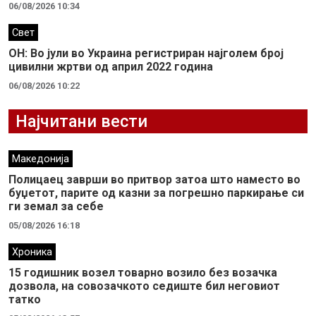
06/08/2026 10:34
Свет
ОН: Во јули во Украина регистриран најголем број
цивилни жртви од април 2022 година
06/08/2026 10:22
Најчитани вести
Македонија
Полицаец заврши во притвор затоа што наместо во
буџетот, парите од казни за погрешно паркирање си
ги земал за себе
05/08/2026 16:18
Хроника
15 годишник возел товарно возило без возачка
дозвола, на совозачкото седиште бил неговиот
татко