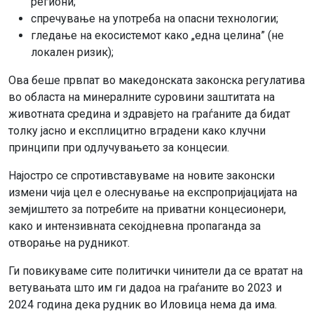
региони;
спречување на употреба на опасни технологии;
гледање на екосистемот како „една целина” (не
локален ризик);
Ова беше првпат во македонската законска регулатива
во областа на минералните суровини заштитата на
животната средина и здравјето на граѓаните да бидат
толку јасно и експлицитно вградени како клучни
принципи при одлучувањето за концесии.
Најостро се спротивставуваме на новите законски
измени чија цел е олеснување на експропријацијата на
земјиштето за потребите на приватни концесионери,
како и интензивната секојдневна пропаганда за
отворање на рудникот.
Ги повикуваме сите политички чинители да се вратат на
ветувањата што им ги дадоа на граѓаните во 2023 и
2024 година дека рудник во Иловица нема да има.