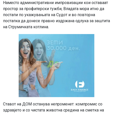
Наместо административни импровизации кои оставаат
простор за профитерски тужби, Владата мора итно да
постапи по укажувањата на Судот и во повторна
постапка да донесе правно издржана одлука за заштита
на Струмичката котлина.
Ставот на ДОМ останува непроменет: компромис со
здравјето и со чистата животна средина на сметка на