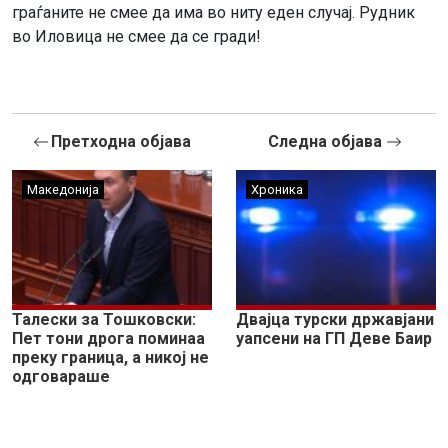
граѓаните не смее да има во ниту еден случај. Рудник
во Иловица не смее да се гради!
Претходна објава
Следна објава
Македонија
Хроника
Талески за Тошковски:
Двајца турски државјани
Пет тони дрога поминаа
уапсени на ГП Деве Баир
преку граница, а никој не
одговараше