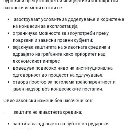
суровини преку конкретни иницијативи и конкретни
законски измени со кои се:
заоструваат условите за доделување и користење
на концесии за експлоатација;
ограничува можноста за злоупотреби преку
поврзани и зависни правни субјекти;
зајакнува заштитата на животната средина и
здравјето на граѓаните како приоритет над
економскиот интерес;
воведува повисоко ниво на институционална
одговорност во процесот на одлучување;
отвора простор за поголема транспарентност и
јавен надзор врз концесиските постапки;
Овие законски измени беа насочени кон:
· заштита на животната средина;
заштита на здравјето на луѓето во рударски