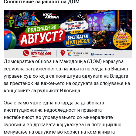
Соопштение за јавност на ДОМ:
Демократска обнова на Македонија (ДОМ) изразува
сериозна загриженост за најновата пресуда на Вишиот
управен суд со која се поништува одлуката на Владата
за престанок на важењето на одлуката за спојување на
концесиите за рудникот Иловица.
Ова е само уште една потврда за длабоката
институционална недоследност и правната
нестабилност во управувањето со минералните
суровини во државата кој укажува на потенцијално
менување на одлуките во корист на компанијата