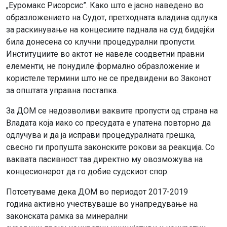
„Еуромакс Рисорсис”. Како што е јасно наведено во
образложението на Судот, претходната владина одлука
за раскинување на концесиите паднала на суд бидејќи
била донесена со клучни процедурални пропусти.
Институциите во актот не навеле соодветни правни
елементи, не понудиле формално образложение и
користеле термини што не се предвидени во Законот
за општата управна постапка.
За ДОМ се недозволиви ваквите пропусти од страна на
Владата која иако со пресудата е упатена повторно да
одлучува и да ја исправи процедуралната грешка,
свесно ги пропушта законските рокови за реакција. Со
ваквата пасивност таа директно му овозможува на
концесионерот да го добие судскиот спор.
Потсетуваме дека ДОМ во периодот 2017-2019
година активно учествуваше во унапредување на
законската рамка за минерални