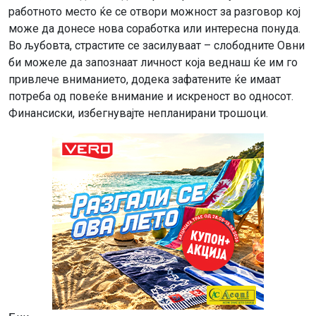
работното место ќе се отвори можност за разговор кој
може да донесе нова соработка или интересна понуда.
Во љубовта, страстите се засилуваат – слободните Овни
би можеле да запознаат личност која веднаш ќе им го
привлече вниманието, додека зафатените ќе имаат
потреба од повеќе внимание и искреност во односот.
Финансиски, избегнувајте непланирани трошоци.