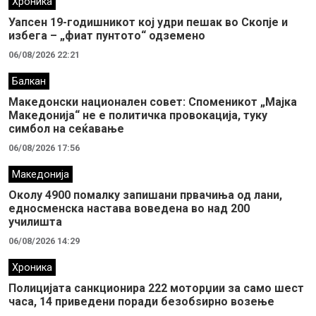
Хроника
Уапсен 19-годишникот кој удри пешак во Скопје и
избега – „фиат пунтото“ одземено
06/08/2026 22:21
Балкан
Македонски национален совет: Споменикот „Мајка
Македонија“ не е политичка провокација, туку
симбол на сеќавање
06/08/2026 17:56
Македонија
Околу 4900 помалку запишани првачиња од лани,
едносменска настава воведена во над 200
училишта
06/08/2026 14:29
Хроника
Полицијата санкционира 222 моторџии за само шест
часа, 14 приведени поради безобѕирно возење