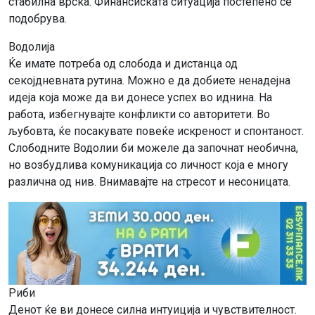
стабилна врска. Финансиската ситуација постепено се
подобрува.
Водолија
Ќе имате потреба од слобода и дистанца од
секојдневната рутина. Можно е да добиете ненадејна
идеја која може да ви донесе успех во иднина. На
работа, избегнувајте конфликти со авторитети. Во
љубовта, ќе посакувате повеќе искреност и спонтаност.
Слободните Водолии би можеле да започнат необична,
но возбудлива комуникација со личност која е многу
различна од нив. Внимавајте на стресот и несоницата.
Риби
Денот ќе ви донесе силна интуиција и чувствителност.