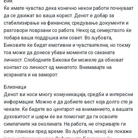
Бик
Ќе имате чувство дека конечно некои работи почнуваат
да се движат во ваша корист. Денот е добар за
стабилизирање на финансии, средување документи и
разговори поврзани со работа. Некој од семејството ќе
побара ваша поддршка или совет. Во љубовта,
Биковите ќе бидат емотивни и чувствителни, но токму
тоа може да донесе убави моменти со саканата
личност. Слободните Бикови би можеле да обноват
контакт со личност од минатото. Внимавајте на
исхраната и на заморот.
Близнаци
Денот ви носи многу комуникација, средби и интересни
информации. Можно е да добиете вест која долго сте ја
чекале. Ќе бидете во центарот на вниманието, а вашата
духовитост и шарм ќе ви помогнат да ги освоите
симпатиите на околината. На работа, не откривајте ги
сите планови пред време. Во љубовта, некој ќе покаже