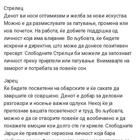
Стрелец
Денот ви носи оптимизам и желба за нови искуства.
Можно е да размислувате за патување, промена или
нов почеток. На работа, ќе добиете поддршка од
личност која има влијание. Во љубовта, ќе бидете
искрени и директни, што може да донесе позитивен
пресврт. Слободните Стрелци би можеле да запознаат
личност преку пријатели или патување. Внимавајте на
заморот и потребата за повеќе сон.
Јарец
Ќе бидете посветени на обврските и ќе сакате да
завршите сè совршено. Денот е добар за деловни
разговори и носење важни одлуки. Некој ќе ја
препознае вашата посветеност и труд. Во љубовта,
можно е да се отворите повеќе од вообичаено и да
покажете емоции кои долго сте ги криеле. Слободните
Јарци ќе привлечат сериозна личност која бара