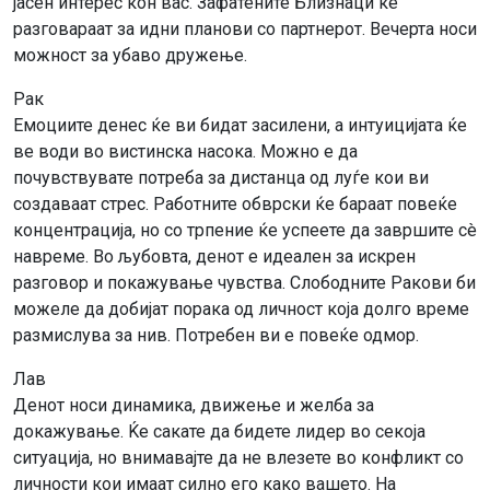
јасен интерес кон вас. Зафатените Близнаци ќе
разговараат за идни планови со партнерот. Вечерта носи
можност за убаво дружење.
Рак
Емоциите денес ќе ви бидат засилени, а интуицијата ќе
ве води во вистинска насока. Можно е да
почувствувате потреба за дистанца од луѓе кои ви
создаваат стрес. Работните обврски ќе бараат повеќе
концентрација, но со трпение ќе успеете да завршите сè
навреме. Во љубовта, денот е идеален за искрен
разговор и покажување чувства. Слободните Ракови би
можеле да добијат порака од личност која долго време
размислува за нив. Потребен ви е повеќе одмор.
Лав
Денот носи динамика, движење и желба за
докажување. Ќе сакате да бидете лидер во секоја
ситуација, но внимавајте да не влезете во конфликт со
личности кои имаат силно его како вашето. На