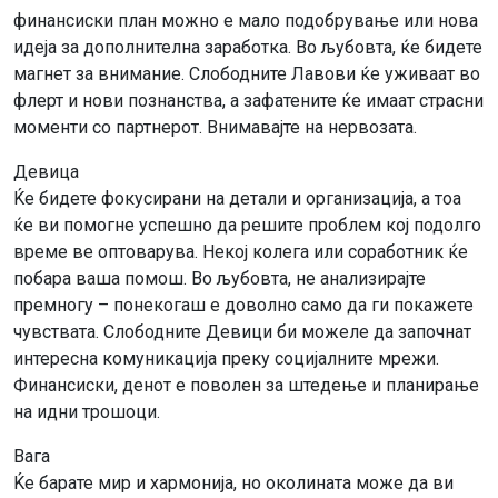
финансиски план можно е мало подобрување или нова
идеја за дополнителна заработка. Во љубовта, ќе бидете
магнет за внимание. Слободните Лавови ќе уживаат во
флерт и нови познанства, а зафатените ќе имаат страсни
моменти со партнерот. Внимавајте на нервозата.
Девица
Ќе бидете фокусирани на детали и организација, а тоа
ќе ви помогне успешно да решите проблем кој подолго
време ве оптоварува. Некој колега или соработник ќе
побара ваша помош. Во љубовта, не анализирајте
премногу – понекогаш е доволно само да ги покажете
чувствата. Слободните Девици би можеле да започнат
интересна комуникација преку социјалните мрежи.
Финансиски, денот е поволен за штедење и планирање
на идни трошоци.
Вага
Ќе барате мир и хармонија, но околината може да ви