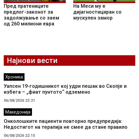
Пред пратениците
На Меси му е
предлог-законот за
дијагностициран со
задолжување со заем
мускулен замор
од 260 милиони евра
Најнови вести
Хроника
Уапсен 19-годишникот кој удри пешак во Скопје и
избега – „фиат пунтото“ одземено
06/08/2026 22:21
Македонија
Онколошките пациенти повторно предупредија:
Недостигот на терапија не смее да стане правило
06/08/2026 22:15