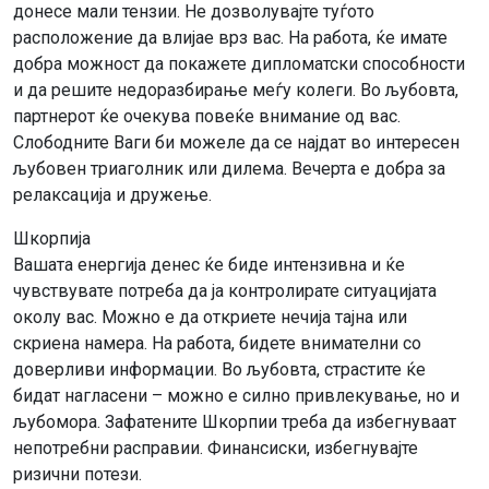
донесе мали тензии. Не дозволувајте туѓото
расположение да влијае врз вас. На работа, ќе имате
добра можност да покажете дипломатски способности
и да решите недоразбирање меѓу колеги. Во љубовта,
партнерот ќе очекува повеќе внимание од вас.
Слободните Ваги би можеле да се најдат во интересен
љубовен триаголник или дилема. Вечерта е добра за
релаксација и дружење.
Шкорпија
Вашата енергија денес ќе биде интензивна и ќе
чувствувате потреба да ја контролирате ситуацијата
околу вас. Можно е да откриете нечија тајна или
скриена намера. На работа, бидете внимателни со
доверливи информации. Во љубовта, страстите ќе
бидат нагласени – можно е силно привлекување, но и
љубомора. Зафатените Шкорпии треба да избегнуваат
непотребни расправии. Финансиски, избегнувајте
ризични потези.