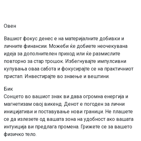
Овен
Вашиот фокус денес е на материјалните добивки и
личните финансии. Можеби ќе добиете неочекувана
идеја за дополнителен приход или ќе размислите
повторно за стар трошок. Избегнувајте импулсивни
купувања оваа сабота и фокусирајте се на практичниот
пристап. Инвестирајте во знаење и вештини.
Бик
Сонцето во вашиот знак ви дава огромна енергија и
магнетизам овој викенд. Денот е погоден за лични
иницијативи и поставување нови граници. Не плашете
се да излезете од вашата зона на удобност ако вашата
интуиција ви предлага промена. Грижете се за вашето
физичко тело.