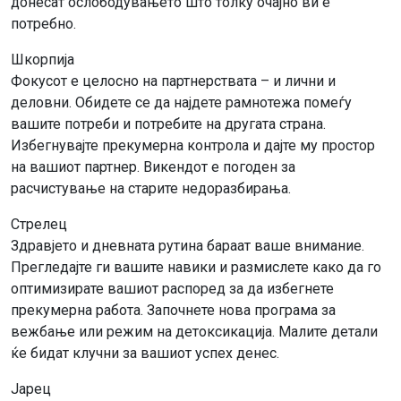
донесат ослободувањето што толку очајно ви е
потребно.
Шкорпија
Фокусот е целосно на партнерствата – и лични и
деловни. Обидете се да најдете рамнотежа помеѓу
вашите потреби и потребите на другата страна.
Избегнувајте прекумерна контрола и дајте му простор
на вашиот партнер. Викендот е погоден за
расчистување на старите недоразбирања.
Стрелец
Здравјето и дневната рутина бараат ваше внимание.
Прегледајте ги вашите навики и размислете како да го
оптимизирате вашиот распоред за да избегнете
прекумерна работа. Започнете нова програма за
вежбање или режим на детоксикација. Малите детали
ќе бидат клучни за вашиот успех денес.
Јарец