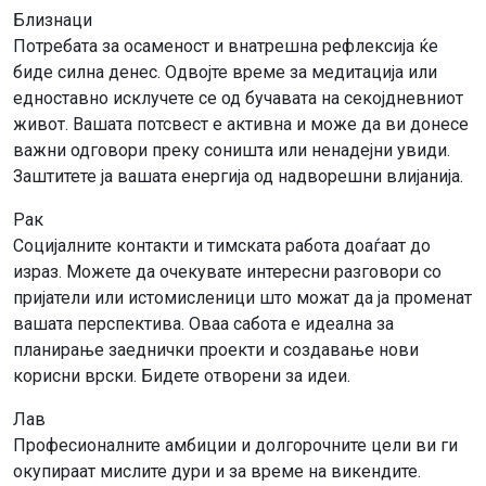
Близнаци
Потребата за осаменост и внатрешна рефлексија ќе
биде силна денес. Одвојте време за медитација или
едноставно исклучете се од бучавата на секојдневниот
живот. Вашата потсвест е активна и може да ви донесе
важни одговори преку соништа или ненадејни увиди.
Заштитете ја вашата енергија од надворешни влијанија.
Рак
Социјалните контакти и тимската работа доаѓаат до
израз. Можете да очекувате интересни разговори со
пријатели или истомисленици што можат да ја променат
вашата перспектива. Оваа сабота е идеална за
планирање заеднички проекти и создавање нови
корисни врски. Бидете отворени за идеи.
Лав
Професионалните амбиции и долгорочните цели ви ги
окупираат мислите дури и за време на викендите.