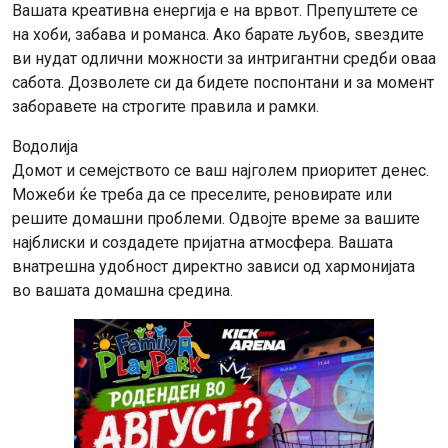
Вашата креативна енергија е на врвот. Препуштете се
на хоби, забава и романса. Ако барате љубов, ѕвездите
ви нудат одлични можности за интригантни средби оваа
сабота. Дозволете си да бидете поспонтани и за момент
заборавете на строгите правила и рамки.
Водолија
Домот и семејството се ваш најголем приоритет денес.
Можеби ќе треба да се преселите, реновирате или
решите домашни проблеми. Одвојте време за вашите
најблиски и создадете пријатна атмосфера. Вашата
внатрешна удобност директно зависи од хармонијата
во вашата домашна средина.