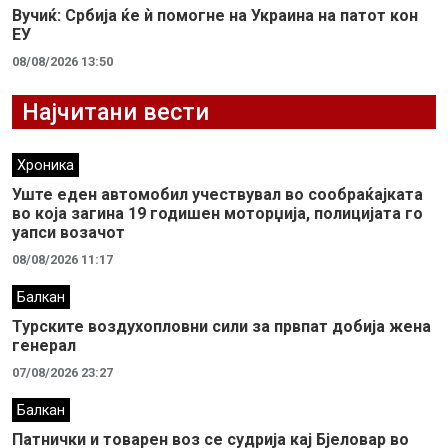
Вучиќ: Србија ќе ѝ помогне на Украина на патот кон
ЕУ
08/08/2026 13:50
Најчитани вести
Хроника
Уште еден автомобил учествувал во сообраќајката
во која загина 19 годишен моторџија, полицијата го
уапси возачот
08/08/2026 11:17
Балкан
Турските воздухопловни сили за првпат добија жена
генерал
07/08/2026 23:27
Балкан
Патнички и товарен воз се судрија кај Бјеловар во