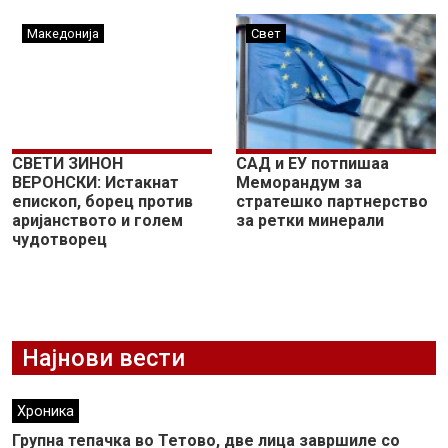
Македонија
Свет
СВЕТИ ЗИНОН
САД и ЕУ потпишаа
ВЕРОНСКИ: Истакнат
Меморандум за
епископ, борец против
стратешко партнерство
аријанството и голем
за ретки минерали
чудотворец
Најнови вести
Хроника
Групна тепачка во Тетово, две лица завршиле со