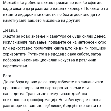
Можеби ќе добиете важно признание или ќе сфатите
каде сакате да ја развиете вашата кариера. Покажете ги
вашите лидерски квалитети, но без агресивно да го
наметнувате вашето мислење на другите.
Девица
Жедта за ново знаење и авантура се буди силно денес.
Испланирајте патување, пријавете се на интересен курс
или едноставно прочитајте книга што ќе ви ги прошири
хоризонтите. Рутината ве здодева оваа сабота, затоа
побарајте неконвенционални искуства и различни
перспективи.
Вага
Денот бара од вас да се продлабочите во финансиски
прашања поврзани со партнерства, заеми или
наследства. Транзитите стимулираат длабока
психолошка трансформација. Не избегнувајте тешки
разговори со вашите најблиски, бидејќи тие ќе ви го