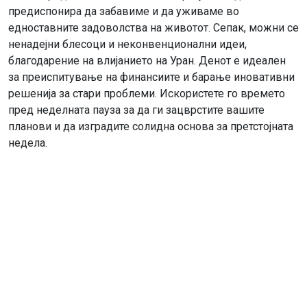
предиспонира да забавиме и да уживаме во
едноставните задоволства на животот. Сепак, можни се
ненадејни блесоци и неконвенционални идеи,
благодарение на влијанието на Уран. Денот е идеален
за преиспитување на финансиите и барање иновативни
решенија за стари проблеми. Искористете го времето
пред неделната пауза за да ги зацврстите вашите
планови и да изградите солидна основа за претстојната
недела.