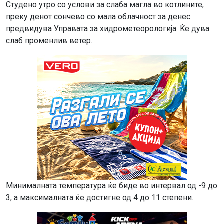
Студено утро со услови за слаба магла во котлините,
преку денот сончево со мала облачност за денес
предвидува Управата за хидрометеорологија. Ќе дува
слаб променлив ветер.
Минималната температура ќе биде во интервал од -9 до
3, а максималната ќе достигне од 4 до 11 степени.