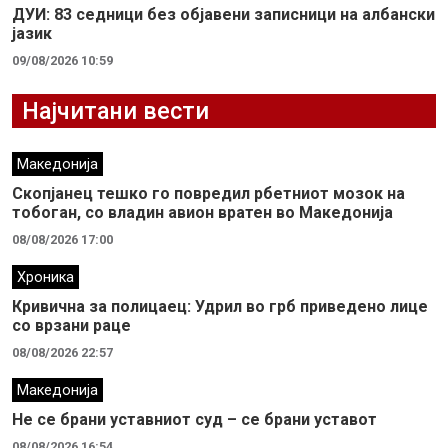
ДУИ: 83 седници без објавени записници на албански
јазик
09/08/2026 10:59
Најчитани вести
Македонија
Скопјанец тешко го повредил рбетниот мозок на
тобоган, со владин авион вратен во Македонија
08/08/2026 17:00
Хроника
Кривична за полицаец: Удрил во грб приведено лице
со врзани раце
08/08/2026 22:57
Македонија
Не се брани уставниот суд – се брани уставот
08/08/2026 16:54