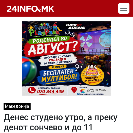
Skip to main content
Македонија
Денес студено утро, а преку
денот сончево и до 11