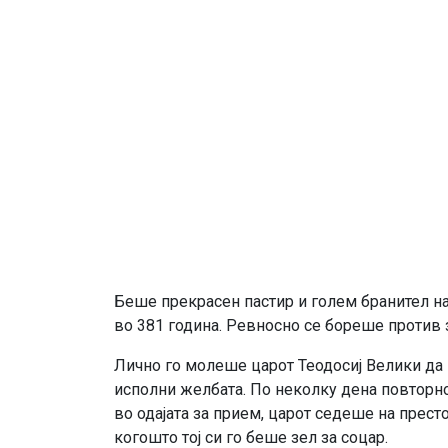
Беше прекрасен пастир и голем бранител на
во 381 година. Ревносно се бореше против 
Лично го молеше царот Теодосиј Велики да г
исполни желбата. По неколку дена повторно
во одајата за прием, царот седеше на престо
когошто тој си го беше зел за соцар.