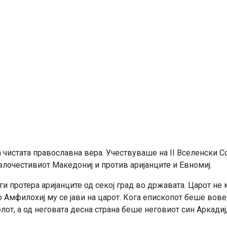
 чистата православна вера. Учествуваше на II Вселенски С
злочестивиот Македониј и против аријанците и Евномиј.
и протера аријанците од секој град во државата. Царот не м
 Амфилохиј му се јави на царот. Кога епископот беше вов
лот, а од неговата десна страна беше неговиот син Аркадиј