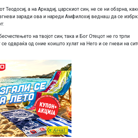
 Теодосиј, а на Аркадиј, царскиот син, не се ни обѕрна, как
азгневи заради ова и нареди Амфилохиј веднаш да се избрк
т:
бесчестењето на твојот син; така и Бог Отецот не го трпи
 се одвраќа од оние коишто хулат на Него и се гневи на сит