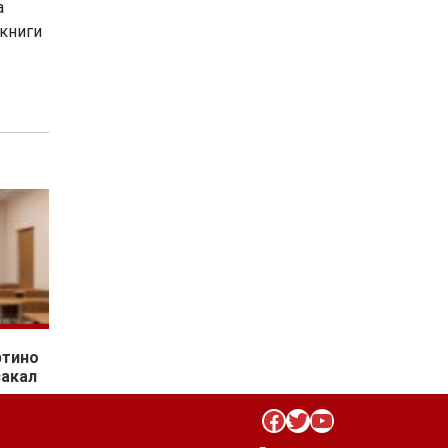
а
 книги
ртино
сакал
Facebook
Twitter
YouTube