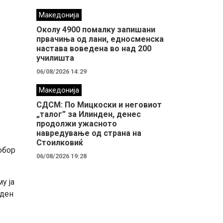
Македонија
Околу 4900 помалку запишани
првачиња од лани, едносменска
настава воведена во над 200
училишта
06/08/2026 14:29
Македонија
СДСМ: По Мицкоски и неговиот
„талог” за Илинден, денес
продолжи ужасното
навредување од страна на
Стоилковиќ
обор
06/08/2026 19:28
у ја
еден
,