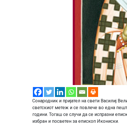
Сонародник и пријател на свети Василиј Вел
светскиот метеж и се повлече во една пеш
години. Тогаш се случи да се испразни епи
избран и посветен за епископ Икониски.