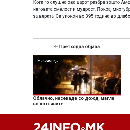
Кога го слушна ова царот разбра зошто Амфи
неговата смелост и мудрост. Покрај многуб
за верата. Се упокои во 395 година во длаб
Претходна објава
Македонија
Облачно, насекаде со дожд, магла
во котлините