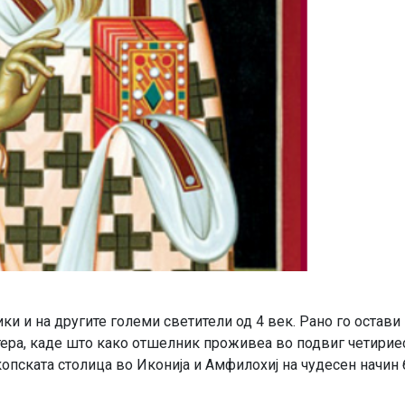
ики и на другите големи светители од 4 век. Рано го остави
тера, каде што како отшелник проживеа во подвиг четирие
скопската столица во Иконија и Амфилохиј на чудесен начин