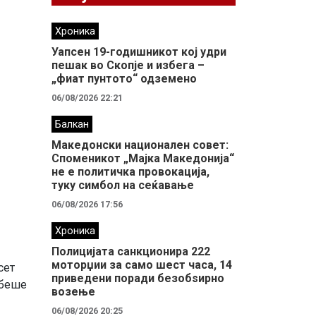
Хроника
Уапсен 19-годишникот кој удри
пешак во Скопје и избега –
„фиат пунтото“ одземено
06/08/2026 22:21
Балкан
Македонски национален совет:
Споменикот „Мајка Македонија“
не е политичка провокација,
туку симбол на сеќавање
06/08/2026 17:56
Хроника
Полицијата санкционира 222
моторџии за само шест часа, 14
сет
приведени поради безобѕирно
 беше
возење
06/08/2026 20:25