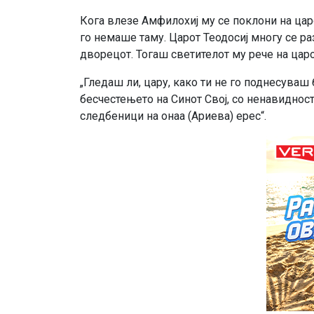
Кога влезе Амфилохиј му се поклони на царот
го немаше таму. Царот Теодосиј многу се р
дворецот. Тогаш светителот му рече на царо
„Гледаш ли, цару, како ти не го поднесуваш 
бесчестењето на Синот Свој, со ненавидност
следбеници на онаа (Ариева) ерес“.