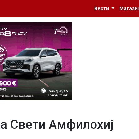
Вести
Магази
ва Свети Амфилохиј