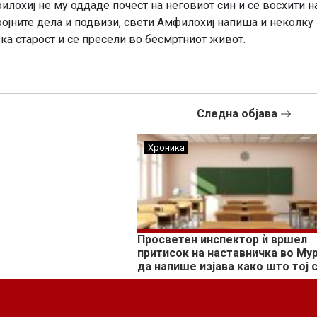
лохиј не му оддаде почест на неговиот син и се восхити н
ројните дела и подвизи, свети Амфилохиј напиша и неколку
ока старост и се пресели во бесмртниот живот.
Следна објава
Хроника
Просветен инспектор ѝ вршел
притисок на наставничка во Му
да напише изјава како што тој 