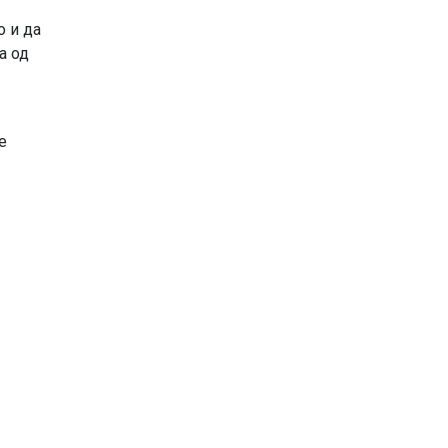
о и да
а од
е