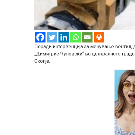
Поради интервенција за менување вентил, 
„Димитрие Чуповски“ во централното градск
Скопје.