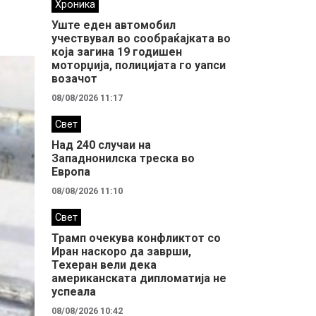
Хроника
Уште еден автомобил
учествувал во сообраќајката во
која загина 19 годишен
моторџија, полицијата го уапси
возачот
08/08/2026 11:17
Свет
Над 240 случаи на
Западнонилска треска во
Европа
08/08/2026 11:10
Свет
Трамп очекува конфликтот со
Иран наскоро да заврши,
Техеран вели дека
американската дипломатија не
успеала
08/08/2026 10:42