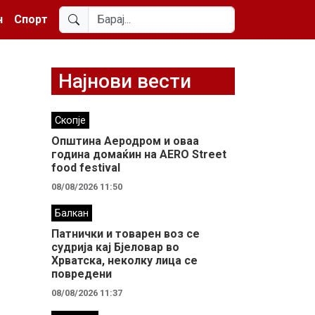
н
Спорт
Најнови вести
Скопје
Општина Аеродром и оваа
година домаќин на AERO Street
food festival
08/08/2026 11:50
Балкан
Патнички и товарен воз се
судрија кај Бјеловар во
Хрватска, неколку лица се
повредени
08/08/2026 11:37