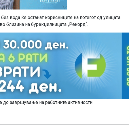
ез вода ќе останат корисниците на потегот од улицата
 во близина на бурекџилницата „Рекорд“.
ае до завршување на работните активности.