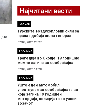
Најчитани вести
Балкан
Турските воздухопловни сили за
првпат добија жена генерал
цата
07/08/2026 23:27
Хроника
Трагедија во Скопје, 19 годишно
момче загина во сообраќајка
07/08/2026 14:28
Хроника
Уште еден автомобил
учествувал во сообраќајката во
која загина 19 годишен
моторџија, полицијата го уапси
возачот