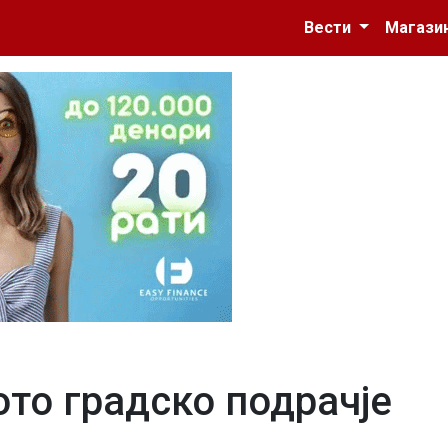
Вести
Магази
то градско подрачје