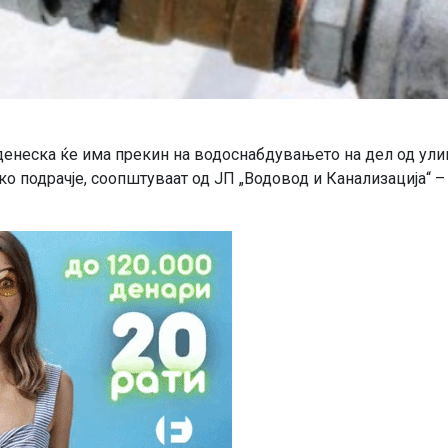
денеска ќе има прекин на водоснабдувањето на дел од ули
о подрачје, соопштуваат од ЈП „Водовод и Канализација“ –