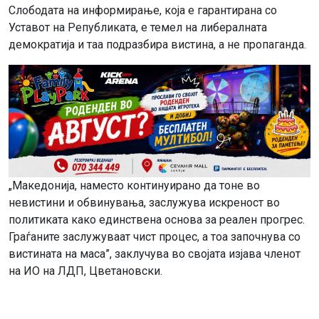
Слободата на информирање, која е гарантирана со
Уставот на Републиката, е темел на либералната
демократија и таа подразбира вистина, а не пропаганда.
„Македонија, наместо континуирано да тоне во
невистини и обвинувања, заслужува искреност во
политиката како единствена основа за реален прогрес.
Граѓаните заслужуваат чист процес, а тоа започнува со
вистината на маса”, заклучува во својата изјава членот
на ИО на ЛДП, Цветановски.