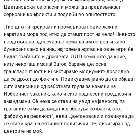
Цветановски, се опасни и можат да предизвикаат
сериозни конфликти и поделби во општеството.
„Тие што ги креираат и промовираат овие лажни
наративи мора под итно да стават прст на чело! Нивното
неодговорно однесување нема да им се врати како
бумеранг само на нив, најголема жртва на овие игри ќе
бидат граѓаните и државата. ЛДП нема што да крие,
ниту некогаш имала! Затоа, бараме целосна
транспарентност и инсистираме медиумите доследно
да се држат до фактите. Повикуваме јавно да се објават
сите записници од работната група за измени на
Изборниот законик, како и сите поднесени предлози и
амандмани. Сè нека се стави на увид на јавноста, па
граѓаните сами да видат кој зборува со факти, а кој
фабрикува реалност”, вели Цветановски и повикува да
се стави крај на евтиниот политички ПР, диригиран од
центрите на моќ.