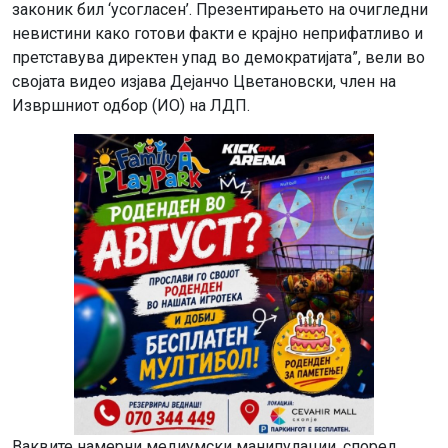
законик бил ‘усогласен’. Презентирањето на очигледни
невистини како готови факти е крајно неприфатливо и
претставува директен упад во демократијата”, вели во
својата видео изјава Дејанчо Цветановски, член на
Извршниот одбор (ИО) на ЛДП.
Ваквите намерни медиумски манипулации, според