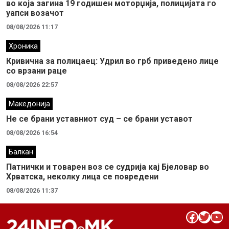
во која загина 19 годишен моторџија, полицијата го
уапси возачот
08/08/2026 11:17
Хроника
Кривична за полицаец: Удрил во грб приведено лице
со врзани раце
08/08/2026 22:57
Македонија
Не се брани уставниот суд – се брани уставот
08/08/2026 16:54
Балкан
Патнички и товарен воз се судрија кај Бјеловар во
Хрватска, неколку лица се повредени
08/08/2026 11:37
Facebook
Twitter
YouTube