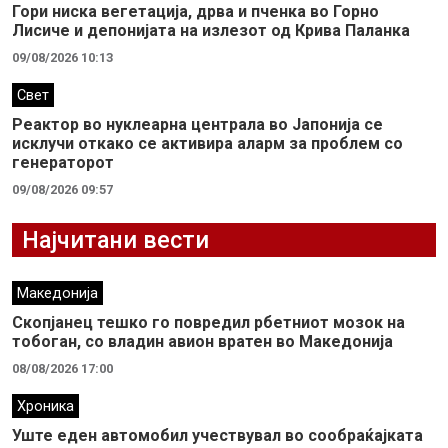
Гори ниска вегетација, дрва и пченка во Горно
Лисиче и депонијата на излезот од Крива Паланка
09/08/2026 10:13
Свет
Реактор во нуклеарна централа во Јапонија се
исклучи откако се активира аларм за проблем со
генераторот
09/08/2026 09:57
Најчитани вести
Македонија
Скопјанец тешко го повредил рбетниот мозок на
тобоган, со владин авион вратен во Македонија
08/08/2026 17:00
Хроника
Уште еден автомобил учествувал во сообраќајката