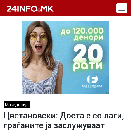
Skip to main content
Македонија
Цветановски: Доста е со лаги,
граѓаните ја заслужуваат