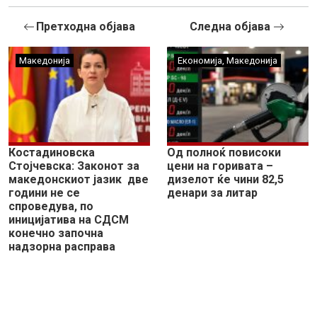
Претходна објава
Следна објава
Македонија
Економија
,
Македонија
Костадиновска
Од полноќ повисоки
Стојчевска: Законот за
цени на горивата –
македонскиот јазик две
дизелот ќе чини 82,5
години не се
денари за литар
спроведува, по
иницијатива на СДСМ
конечно започна
надзорна расправа