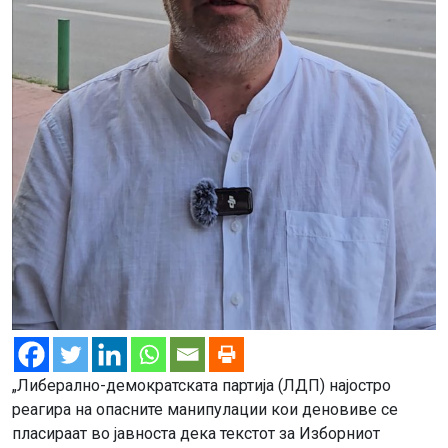
„Либерално-демократската партија (ЛДП) најостро
реагира на опасните манипулации кои деновиве се
пласираат во јавноста дека текстот за Изборниот